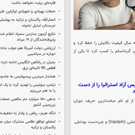
فایده‌ای برایت نخواهد داشت
حملات پهپادی و شهپادی اوکراین علی
انصارالله: پاکستان و ترکیه به پوششی
عربستان تبدیل نشوند
نتایج آزمون مدارس سمپاد اعلام شد/
پذیرفته‌شدگان از ۱۹ مرداد
 ۲۵ فصل، سال به سال کیفیت بالایش را حفظ کرد و
ارزپاشی دولت آمریکا هم جواب نداد؛ 
مله ۲۰ قهرمانی در رقابت‌های گرنداسلم را کسب کرد تا یکی از
دوباره در سراشیبی
بحران در راه‌آهن انگلیس ادامه دارد؛
قطعی 90 ثانیه‌ای برق
هشدار سرمربی پرسپولیس به جاسو
س آزاد استرالیا را از دست
ترامپ سوئیس را تهدید کرد؛ با یک ام
د
را به هم می‌ریزم
بدهی ۱۵۰ میلیارد متر مکعبی صن
از او نام سخت‌ترین حریف دوران
زیرزمینی کشور
تنگه هرمز، ریاض را وادار به تخفیف‌
من مقابل رافا بیشتر از همه مشکل داشتم. فقط به خاطر ضربه‌های چرخشی (topspin) و چپ‌دست بودنش.
امضای توافق نظامی مشترک میان عر
پاکستان و ترکیه