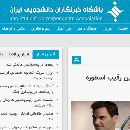
اقتصاد
ورزش
فرهنگ و هنر
بین الملل
علم و فناوری
عکس و گرافیک
آخرین اخبار
اخبار پربازدید
دا
بیفوما در پرسپولیس ماندنی شد
ایران، شریک اتحادیه اقتصادی اوراسی
ین رقیب اسطوره
توسعه تجارت
آمادگی مرکز اسناد دفاع مقدس سپاه 
با رسانه‌ها در روایتگری جنگ
نشست خبری رئیس‌جمهور همزمان با ر
برگزار می‌شود
هشدار اطلاعاتی آمریکا: روسیه شاید ب
کند
یمن به عربستان: تمام جهان را هم 