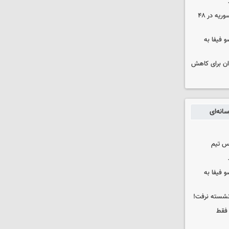
۱۷ تجاوز رژیم صهیونیستی به خاک سوریه در ۴۸
 فیفا به
دان برای کاهش
انه‌ای
س تیم
 فیفا به
 نشسته نرفت!
 فقط