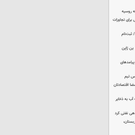
ه روسیه
 برای تجاوزات
 ثبت‌نام
ین ژاپن
 پیامدهای
س تیم
ضا اقتصادتان
عت آب به ذخایر
دهی نفتی کرد
بستان،