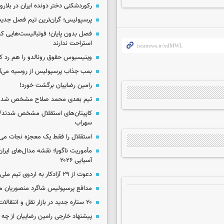
رکوردشکنی دختر دونده ایران در بلار
پرسپولیس؛ گران‌ترین تیم فصل جدید
فصل بدون پایان؛ فوتبالیست‌هایی 
استراحت ندارند
وینیسیوس حقوق رونالدو را هم رد کر
بمب جذاب پرسپولیس از روسیه می‌آ
رامین رضاییان برگشت خورد!
تیم بعدی محمد صلاح مشخص شد
کاپیتان‌های استقلال مشخص شدند/
سهراب
استقلال را فقط یک معجزه نجات می‌
مأموریت ناگویا؛ نقشه مدال‌های ایران
آسیایی ۲۰۲۶
دعوت از ۲۹ آزادکار به اردوی تیم ملی
مدافع پرسپولیس شاگرد منصوریان م
۲۰ ستاره جدید در بازار نقل و انتقالات ایران!
پیشنهاد خارجی رامین رضاییان از چ