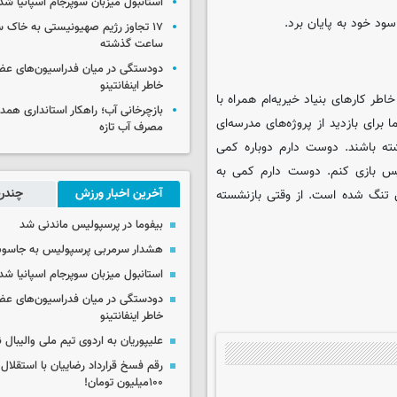
استانبول میزبان سوپرجام اسپانیا شد
ساعت گذشته
دودستگی در میان فدراسیون‌های عضو
خاطر اینفانتینو
طر کارهای بنیاد خیریه‌ام همراه با
بازچرخانی آب؛ راهکار استانداری هم
 برای بازدید از پروژه‌های مدرسه‌ای
مصرف آب تازه
ته باشند. دوست دارم دوباره کمی
یس بازی کنم. دوست دارم کمی به
آخرین اخبار ورزش
چندرس
س تنگ شده است. از وقتی بازنشسته
بیفوما در پرسپولیس ماندنی شد
هشدار سرمربی پرسپولیس به جاسو
استانبول میزبان سوپرجام اسپانیا شد
دودستگی در میان فدراسیون‌های عضو
خاطر اینفانتینو
علیپوریان به اردوی تیم ملی والیبال
رقم فسخ قرارداد رضاییان با استقلال
۱۰۰میلیون تومان!