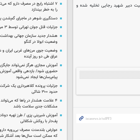
۷ اشتباه رایج در مصرف دارو که می‌ت
بیت دبیر شهید رجایی تخلیه شده‌ و
را به خطر بیندازد
دستگیری شوهر در ماجرای گم‌شدن ی
جزئیات قتل جوان تهرانی توسط ۳ مرد پژو سوار
هشدار جدید سازمان جهانی بهداشت د
وضعیت ابولا در کنگو
وضعیت جوی مرزهای غربی ایران و شه
عراق طی دو روز آینده
آموزش مجازی هرگز نمی‌تواند جایگز
حضوری شود/ بازدهی واقعی آموزش ب
پیام‌رسان‌ها ایجاد نمی‌شود
جزئیات پرونده کلاهبرداری یک شرکت 
حدود ۳۰۰ شاکی
۴ علامت هشدار در پاها که می‌تواند 
مشکلات جدی سلامت باشد
آموزش شیرینی پزی / طرز تهیه دونات
پف‌دار با روکش شکلاتی
عوارض بلندمدت مصرف بی‌رویه دارو؛
که ممکن است سال‌ها بعد آشکار شو