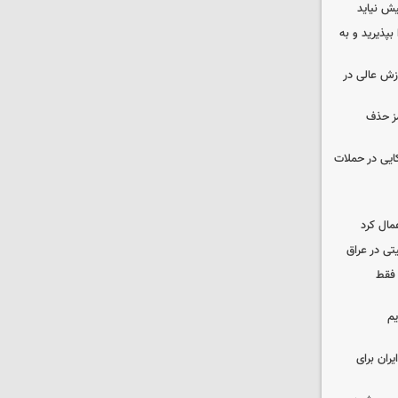
ش نیاید
بپذیرید و به
وزش عالی در
مز حذف
نظامی آمریکایی در حملات
مال کرد
تی در عراق
 فقط
یم
ران برای