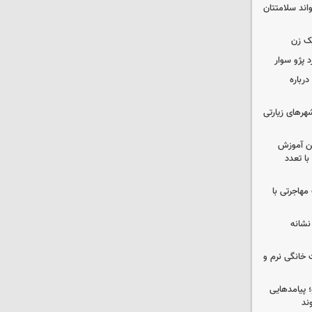
واند سلامتتان
ک زن
رباره
رهای زیارتی
ین آموزش
ا تعدد
مهاجرتی با
نشانه
 خانگی نرم و
 پیامدهایی
ند