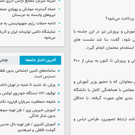
آمریکا میزبان مجمع آژانس انرژی اتم
حمله گسترده موشکی و پهپادی صنعا
نیروهای وابسته به عربستان
 پرداخت می‌شود؟
ادامه حملات رژیم صهیونیستی به جن
 آموزش و پرورش نیز در این جلسه با
نمایشگاه دائمی تولیدات ایران و آذربای
می‌شود
ر می شود، گفت: بنا شد نشست های
استخدام معلمان انجام گیرد.
آخرین اخبار جامعه
چندرس
وی افزود: آمار شرکت کنندگان ثبت نام شده در آزمون استخدامی آموزش و پرورش تا کنون به بیش از ۴۰۰
سامانه‌های تامین اجتماعی بدون قطع
دسترس است
معاونان که با حضور وزیر آموزش و
وزش باد شدید تا شنبه در تهران ادامه
د معلمی با هماهنگی کامل با دانشگاه
توقیف ۱۷۲ دستگاه خودروی لوکس و آپارتمان
 بندی های صورت گرفته، با حداقل
شایعه «معافیت سربازان فراری» تکذ
آموزش شیرینی پزی / طرز تهیه سوه
بدون شکر خانگی
انند ارتباط تصویری، طراحی لباس و
آموزش آشپزی / طرز تهیه دال عدس 
گوشت قلقلی و تمرهندی