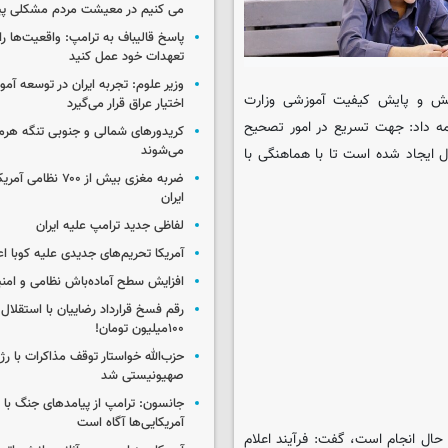
می کنیم در معیشت مردم مشکلی پی
پاسخ قالیباف به ترامپ: واقعیت‌ها را 
تعهدات خود عمل کنید
وزیر علوم: تجربه ایران در توسعه آم
ش و پایش کیفیت آموزشی وزارت
اختیار عراق قرار می‌گیرد
ه داد: جهت تسریع در امور تصحیح
کریدورهای شمالی و جنوبی تنگه هر
می‌شوند
 ایجاد شده است تا با هماهنگی با
ضربه مغزی بیش از ۷۰۰ 
ایران
لفاظی جدید ترامپ علیه ایران
آمریکا تحریم‌های جدیدی علیه کوبا اع
افزایش سطح آماده‌باش نظامی و امنی
رقم فسخ قرارداد رضاییان با استقلال
۱۰۰میلیون تومان!
حزب‌الله خواستار توقف مذاکرات با رژ
صهیونیستی شد
جانسون: ترامپ از پیامدهای جنگ با ای
آمریکایی‌ها آگاه است
حال انجام است، گفت: فرآیند اعلام