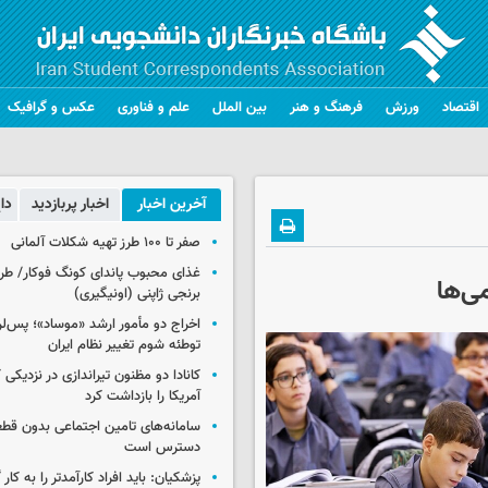
اقتصاد
ورزش
فرهنگ و هنر
بین الملل
علم و فناوری
عکس و گرافیک
آخرین اخبار
اخبار پربازدید
دا
صفر تا ۱۰۰ طرز تهیه شکلات آلمانی
غذای محبوب پاندای کونگ فوکار/ طرز
ی‌ها
برنجی ژاپنی (اونیگیری)
اخراج دو مأمور ارشد «موساد»؛ پس‌
توطئه شوم تغییر نظام ایران
کانادا دو مظنون تیراندازی در نزدیکی
آمریکا را بازداشت کرد
سامانه‌های تامین اجتماعی بدون قطع
دسترس است
پزشکیان: باید افراد کارآمدتر را به کار