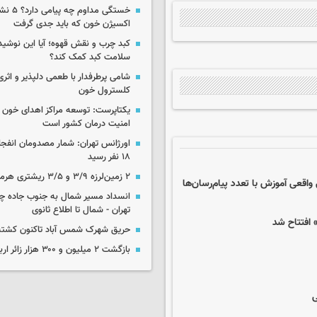
خستگی مداوم
اکسیژن خون که باید جدی گرفت
کبد چرب و نقش قهوه؛ آیا این نوشیدن
سلامت کبد کمک کند؟
شامی پرطرفدار با طعمی دلپذیر و اثری
کلسترول خون
یکتاپرست: توسعه مراکز اهدای خون 
امنیت درمان کشور است
اورژانس تهران: شمار مصدومان انفجا
۱۸ نفر رسید
۲ زمین‌لرزه ۳/۹ و ۳/۵ ریشتری هرمزگان را لرزاند
اقعی آموزش با تعدد پیام‌رسان‌ها
انسداد مسیر شمال به جنوب جاده چال
تهران - شمال تا اطلاع ثانوی
 افتتاح شد
حریق شهرک شمس آباد تاکنون کشته
بازگشت ۲ میلیون و ۳۰۰ هزار زائر اربعین به کشور
ی