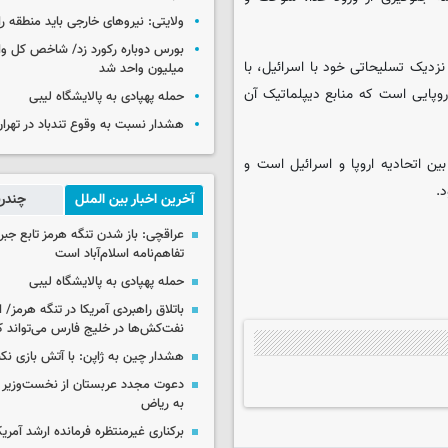
ولایتی: نیروهای خارجی باید منطقه را
 نزدیک تسلیحاتی خود با اسرائیل، با
میلیون واحد شد
روپایی است که منابع دیپلماتیک آن
حمله پهپادی به پالایشگاه لیبی
هشدار نسبت به وقوع تندباد در تهرا
ب قانونی روابط بین اتحادیه اروپا و اسرائیل است و
.
آخرین اخبار بین الملل
چندرس
عراقچی: باز شدن تنگه هرمز تابع جب
تفاهم‌نامه اسلام‌آباد است
حمله پهپادی به پالایشگاه لیبی
باتلاق راهبردی آمریکا در تنگه هرمز/
نفت‌کش‌ها در خلیج فارس می‌تواند ک
هشدار چین به ژاپن: با آتش بازی نکن
دعوت مجدد عربستان از نخست‌وزیر ع
به ریاض
برکناری غیرمنتظره فرمانده ارشد آمریکا