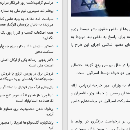
مراسم گرامیداشت روز خبرنگار در اردب
پیغام تند سرمربی تیم ملی به ستاره 
سیاست ضد مقاله، به رتبه علمی کش
می‌زند/ به دنبال پژوهش اثرگذار هس
پایی‌ها از نقض حقوق بشر توسط رژیم
همه اطلاعات کسب‌ و کار را روی ی
ه برای پاسخ به نقض بند مربوط به
نگذارید!
ای عضو، شانس اجرای این طرح را
سلامت‌محور
دکتر رنجبر: رسانه یکی از ارکان اصلی
ا در حال بررسی پنج گزینه احتمالی
امنیت ملی است
بین دو طرف توسط اسرائیل است.
فروش برق در بورس انرژی یا فروش 
تجمیع‌کننده؟ راهنمای ورود نیروگاه‌ها 
ه وزرای امور خارجه اروپایی ارائه
بازی‌های لیگ برتر فوتبال با تماشاگر ب
‌های رسمی از جمله وزرا، افسران و
عراقچی: باز شدن تنگه هرمز تابع جب
ارکت اسرائیل در برنامه‌های علمی
تفاهم‌نامه اسلام‌آباد است
برطرف شدن محدودیت‌ برق صنایع طی
آینده
 بر درخواست بازنگری در روابط با
پزشکیان: گفت‌وگوها آمریکا را مجبور
کرد
مله جلوگیری از ورود غذا، سوخت و