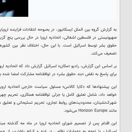
به گزارش گروه بین الملل
ایسکانیوز
، در بحبوحه انتقادات فزاینده ارو
صهیونیستی در فلسطین اشغالی، اتحادیه اروپا در حال بررسی پنج گزین
حقوق بشر توسط اسرائیل است. با این حال، اختلاف نظر بین کشوره
تضعیف می‌کند.
بر اساس این گزارش، رادیو «مکان» اسرائیل گزارش داد که اتحادیه اروپ
برای پاسخ به نقض «بند حقوق بشر» در توافقنامه مشارکت امضا شده 
این پیشنهادها که «کایا کالاس» مسئول سیاست خارجی اتحادیه اروپا، ب
خواهد داد، شامل تعلیق کامل یا جزئی توافقنامه همکاری، تحریم چهره
شهرک‌نشینان، محدودیت‌های روابط تجاری، تحریم تسلیحاتی و تعلیق مش
مانند Horizon Europe می‌شود.
این اقدام پس از تصمیم شورای اتحادیه اروپا در ماه مه گذشته مبنی
اسرائیل، با توجه به «عملیات نظامی در غزه و کرانه باختری، از ج