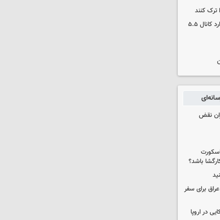
 ترک کنند
بورس دوباره رکورد زد/ شاخص کل وارد کانال ۵.۵
ن
انه‌ای
ران نقض
 اسکورت
ارگشا باشد؟
ید
راق برای سفر
یی در اروپا