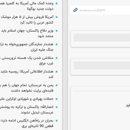
وعده کمک مالی آمریکا به کلمبیا همزما
دولت جدید بوگوتا
آمریکا فروش بیش از ۵ 
کشور عربی را تائید کرد
وزیر دفاع پاکستان: جهان اسلام باید در
متحد شود
هشدار نمایندگان جمهوری‌خواه به ترا
جنگ علیه ایران
متلاشی شدن یک هسته تروریستی خ
غرب عراق
هشدار اطلاعاتی آمریکا: روسیه شاید ب
کند
یمن به عربستان: تمام جهان را هم 
فایده‌ای برایت نخواهد داشت
حملات پهپادی و شهپادی اوکراین علی
بد
انصارالله: پاکستان و ترکیه به پوششی
عربستان تبدیل نشوند
بحران در راه‌آهن انگلیس ادامه دارد؛
قطعی 90 ثانیه‌ای برق