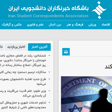
اقتصاد
ورزش
فرهنگ و هنر
بین الملل
علم و فناوری
عکس و گرافیک
آخرین اخبار
اخبار پربازدید
دا
شمشادی: رشد در فضای مجازی باعث
خودشان را خبرنگار بدانند/ دلاوری: م
کند
روز خبرنگار، اصلاح ساختار رسانه در 
مذاکرات ترمیم دستمزد چه زمانی کلی
طرح جدید تغذیه دانشجویان بصورت مر
می‌شود
وزیر علوم: علم قدرت می‌آفریند و رس
آن پاسداری می‌کند
تداوم خدمات شهری و حمل‌ونقل کیش
محدودیت‌های ناشی از شرایط کشور