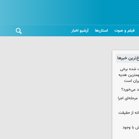
فیلم و صوت
استان‌ها
آرشیو اخبار
غ‌ترین خبرها
 شده برخی
همترین هدیه‌
ایران است
د می‌خورد؟
حله‌ای اجرا
انه از حقیقت
 با وجود