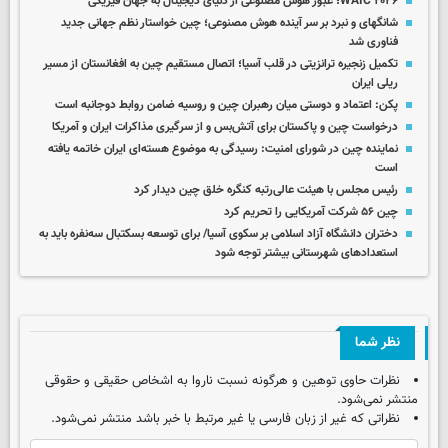
WAIC ۲۰۲۶؛ عبور هوش مصنوعی از دنیای دیجیتال به جهان فیزیکی
شانگهای و نبرد بر سر آینده هوش مصنوعی؛ چین خواستار نظم جهانی جدید
فناوری شد
تکمیل زنجیره ترانزیتی در قلب آسیا؛ اتصال مستقیم چین به افغانستان از مسیر
ریلی ایران
پکن: اعتماد و دوستی میان رهبران چین و روسیه ضامن روابط دوجانبه است
درخواست چین و پاکستان برای آتش‌بس و از سرگیری مذاکرات ایران و آمریکا
نماینده چین در شورای امنیت: رسیدگی به موضوع هسته‌ای ایران خاتمه یافته
است
رئیس مجلس با هیئت عالی‌رتبه کنگره خلق چین دیدار کرد
چین ۵۶ شرکت آمریکایی را تحریم کرد
دختران دانشگاه آزاد اسلامی بر سکوی آسیا/ برای توسعه بسکتبال سه‌نفره باید به
استعدادهای شهرستانی بیشتر توجه شود
نظر شما
نظرات حاوی توهین و هرگونه نسبت ناروا به اشخاص حقیقی و حقوقی
منتشر نمی‌شود.
نظراتی که غیر از زبان فارسی یا غیر مرتبط با خبر باشد منتشر نمی‌شود.