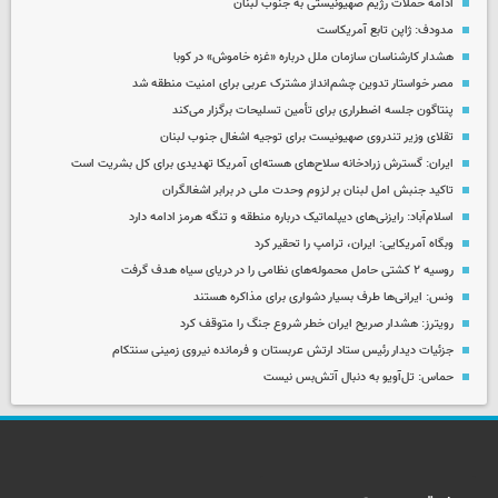
ادامه حملات رژیم صهیونیستی به جنوب لبنان
مدودف: ژاپن تابع آمریکاست
هشدار کارشناسان سازمان ملل درباره «غزه‌ خاموش» در کوبا
مصر خواستار تدوین چشم‌انداز مشترک عربی برای امنیت منطقه شد
پنتاگون جلسه اضطراری برای تأمین تسلیحات برگزار می‌کند
تقلای وزیر تندروی صهیونیست برای توجیه اشغال جنوب لبنان
ایران: گسترش زرادخانه سلاح‌های هسته‌ای آمریکا تهدیدی برای کل بشریت است
تاکید جنبش امل لبنان بر لزوم وحدت ملی در برابر اشغالگران
اسلام‌آباد: رایزنی‌های دیپلماتیک درباره منطقه و تنگه هرمز ادامه دارد
وبگاه آمریکایی: ایران، ترامپ را تحقیر کرد
روسیه ۲ کشتی حامل محموله‌های نظامی را در دریای سیاه هدف گرفت
ونس: ایرانی‌ها طرف بسیار دشواری برای مذاکره هستند
رویترز: هشدار صریح ایران خطر شروع جنگ را متوقف کرد
جزئیات دیدار رئیس ستاد ارتش عربستان و فرمانده نیروی زمینی سنتکام
حماس: تل‌آویو به دنبال آتش‌بس نیست