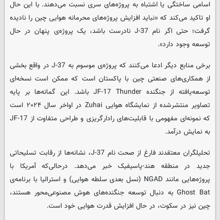
اسامی ساختگی یا اشتباه به پروژه‌های سری نسبت می‌دهند. با این حال
او تاکید می‌کند که «نباید افزایش پروژه‌های محرمانه هوایی چین را نادیده
گرفت؛ حتی اگر نام J-37 نادرست باشد، یک پروژه‌ی پنهان در حال
توسعه وجود دارد».
برخی منابع دیگر ادعا می‌کنند که پروژه‌ی موسوم به J-37 در واقع بخشی
از همکاری‌های صنعتی چین با پاکستان است که ممکن است نسخه‌ای
توسعه‌یافته از جنگنده JF-17 Thunder باشد. این گمانه‌ها بر پایه
تصاویر منتشرشده از نمایشگاه هوایی Zuhai در اواخر سال ۲۰۲۴ است
که نمونه‌ای مفهومی با قابلیت‌های رادارگریزی و طراحی متفاوت از JF-17
به نمایش درآمد.
تحلیلگران معتقدند فارغ از صحت نام J-37، نشانه‌ها از رقابت تسلیحاتی
جدید در منطقه هند-پاسیفیک خبر می‌دهد. درحالی‌که آمریکا با
پروژه‌هایی مانند NGAD (نسل بعدی سلطه هوایی) و استرالیا با برنامه‌ی
Ghost Bat به دنبال توسعه جنگنده‌های هوش مصنوعی‌محور هستند،
چین نیز در سکوت، در حال افزایش قدرت هوایی خود است.