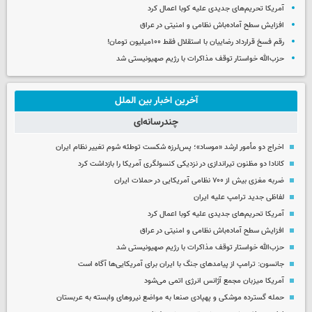
آمریکا تحریم‌های جدیدی علیه کوبا اعمال کرد
افزایش سطح آماده‌باش نظامی و امنیتی در عراق
رقم فسخ قرارداد رضاییان با استقلال فقط ۱۰۰میلیون تومان!
حزب‌الله خواستار توقف مذاکرات با رژیم صهیونیستی شد
آخرین اخبار بین الملل
چندرسانه‌ای
اخراج دو مأمور ارشد «موساد»؛ پس‌لرزه شکست توطئه شوم تغییر نظام ایران
کانادا دو مظنون تیراندازی در نزدیکی کنسولگری آمریکا را بازداشت کرد
ضربه مغزی بیش از ۷۰۰ نظامی آمریکایی در حملات ایران
لفاظی جدید ترامپ علیه ایران
آمریکا تحریم‌های جدیدی علیه کوبا اعمال کرد
افزایش سطح آماده‌باش نظامی و امنیتی در عراق
حزب‌الله خواستار توقف مذاکرات با رژیم صهیونیستی شد
جانسون: ترامپ از پیامدهای جنگ با ایران برای آمریکایی‌ها آگاه است
آمریکا میزبان مجمع آژانس انرژی اتمی می‌شود
حمله گسترده موشکی و پهپادی صنعا به مواضع نیروهای وابسته به عربستان