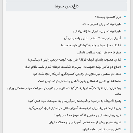
داغ‌ترین خبرها
کرم کاستارد چیست؟
طرز تهیه دسر پان اسپانیا ساده
طرز تهیه دسر بیسکویتی با ژله پرتقالی
آمبولی پا چیست؟ علائم، علل و راه درمان آن
آیا تا به حال هواری پلو به گوشتان خورده است؟
صفر تا ۱۰۰ طرز تهیه شکلات آلمانی
غذای محبوب پاندای کونگ فوکار/ طرز تهیه کوفته برنجی ژاپنی (اونیگیری)
اخراج دو مأمور ارشد «موساد»؛ پس‌لرزه شکست توطئه شوم تغییر نظام ایران
کانادا دو مظنون تیراندازی در نزدیکی کنسولگری آمریکا را بازداشت کرد
سامانه‌های تامین اجتماعی بدون قطعی و اختلال در دسترس است
پزشکیان: باید افراد کارآمدتر را به کار گرفت/ کاری می کنیم در معیشت مردم مشکلی پیش
نیاید
پاسخ قالیباف به ترامپ: واقعیت‌ها را بپذیرید و به تعهدات خود عمل کنید
وزیر علوم: تجربه ایران در توسعه آموزش عالی در اختیار عراق قرار می‌گیرد
کریدورهای شمالی و جنوبی تنگه هرمز حذف می‌شوند
ضربه مغزی بیش از ۷۰۰ نظامی آمریکایی در حملات ایران
لفاظی جدید ترامپ علیه ایران