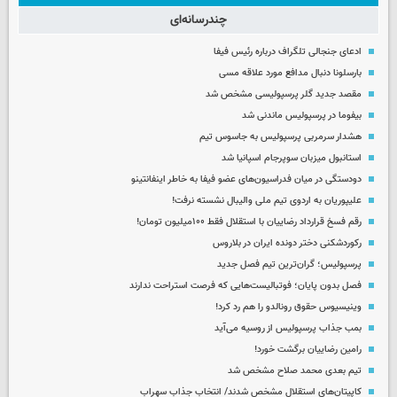
چندرسانه‌ای
ادعای جنجالی تلگراف درباره رئیس فیفا
بارسلونا دنبال مدافع مورد علاقه مسی
مقصد جدید گلر پرسپولیسی مشخص شد
بیفوما در پرسپولیس ماندنی شد
هشدار سرمربی پرسپولیس به جاسوس تیم
استانبول میزبان سوپرجام اسپانیا شد
دودستگی در میان فدراسیون‌های عضو فیفا به خاطر اینفانتینو
علیپوریان به اردوی تیم ملی والیبال نشسته نرفت!
رقم فسخ قرارداد رضاییان با استقلال فقط ۱۰۰میلیون تومان!
رکوردشکنی دختر دونده ایران در بلاروس
پرسپولیس؛ گران‌ترین تیم فصل جدید
فصل بدون پایان؛ فوتبالیست‌هایی که فرصت استراحت ندارند
وینیسیوس حقوق رونالدو را هم رد کرد!
بمب جذاب پرسپولیس از روسیه می‌آید
رامین رضاییان برگشت خورد!
تیم بعدی محمد صلاح مشخص شد
کاپیتان‌های استقلال مشخص شدند/ انتخاب جذاب سهراب