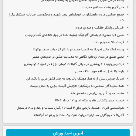
رسانه در مرز قانون و اخلاق؛ نگاهی حقوقی به رسانه و ماهیت آن
خبرنگاری پشت صحنه‌ی حقیقت
تجمع حماسی مردم ماهنشان در خونخواهی رهبر شهید و محکومیت جنایات استکبار برگزار
شد
خبرنگار روایتگر حقیقت و صدای مردم
طنین «یا مهدی» در بلندای گاوازنگ؛ زمزمه ندبه در جوار لاله‌های گمنام زنجان
قیمت طلا صعودی ماند
وعده کمک مالی آمریکا به کلمبیا همزمان با آغاز کار دولت جدید بوگوتا
تجلی عشق در میان ازدحام؛ نگاهی به مدیریت عشق در حرم‌های مطهر
ثبت زمین‌لرزه ۴.۶ ریشتری در حوالی گلبافت کرمان؛ زلزله در عمق ۸ کیلومتری
بارسلونا دنبال مدافع مورد علاقه مسی
آمریکا فروش بیش از ۵ هزار موشک پاتریوت به چند کشور عربی را تائید کرد
نامه نمایندگان مجلس به پزشکیان: افزایش قیمت بنزین به صلاح نیست
مقصد جدید گلر پرسپولیسی مشخص شد
قیمت زمان بازگشایی طلا و سکه امروز ۱۷ مرداد ۱۴۰۵
هواشناسی ایران | هشدار نارنجی برای ۴ استان / رگبار، سیلاب و رعد و برق در شمال
قالیباف: خبرنگاران مسئولیت روایت عزت یک ملت را بر عهده گرفته‌اند
آخرین اخبار ورزش