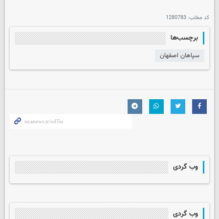
کد مطلب:
1280783
برچسب‌ها
سپاهان اصفهان
وب گردی
وب گردی