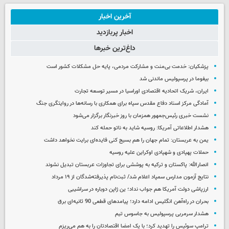
آخرین اخبار
اخبار پربازدید
داغ‌ترین خبرها
پزشکیان: خدمت بی‌منت و مشارکت مردمی، پایه حل مشکلات کشور است
بیفوما در پرسپولیس ماندنی شد
ایران، شریک اتحادیه اقتصادی اوراسیا در مسیر توسعه تجارت
آمادگی مرکز اسناد دفاع مقدس سپاه برای همکاری با رسانه‌ها در روایتگری جنگ
نشست خبری رئیس‌جمهور همزمان با روز خبرنگار برگزار می‌شود
هشدار اطلاعاتی آمریکا: روسیه شاید به ناتو حمله کند
یمن به عربستان: تمام جهان را هم بسیج کنی فایده‌ای برایت نخواهد داشت
حملات پهپادی و شهپادی اوکراین علیه روسیه
انصارالله: پاکستان و ترکیه به پوششی برای تجاوزات عربستان تبدیل نشوند
نتایج آزمون مدارس سمپاد اعلام شد/ ثبت‌نام پذیرفته‌شدگان از ۱۹ مرداد
ارزپاشی دولت آمریکا هم جواب نداد؛ ین ژاپن دوباره در سراشیبی
بحران در راه‌آهن انگلیس ادامه دارد؛ پیامدهای قطعی 90 ثانیه‌ای برق
هشدار سرمربی پرسپولیس به جاسوس تیم
ترامپ سوئیس را تهدید کرد؛ با یک امضا اقتصادتان را به هم می‌ریزم