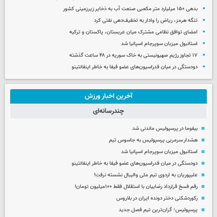
بدهی ۱۵۰ میلیارد متر مکعبی صنعت آب به ذخایر زیرزمینی کشور
تنگه هرمز، ریاض را وادار به تخفیف‌دهی نفتی کرد
امضای توافق نظامی مشترک میان عربستان، پاکستان و ترکیه
استانبول میزبان سوپرجام اسپانیا شد
۱۷ تجاوز رژیم صهیونیستی به خاک سوریه در ۴۸ ساعت گذشته
دودستگی در میان فدراسیون‌های عضو فیفا به خاطر اینفانتینو
آخرین اخبار ورزش
چندرسانه‌ای
بیفوما در پرسپولیس ماندنی شد
هشدار سرمربی پرسپولیس به جاسوس تیم
استانبول میزبان سوپرجام اسپانیا شد
دودستگی در میان فدراسیون‌های عضو فیفا به خاطر اینفانتینو
علیپوریان به اردوی تیم ملی والیبال نشسته نرفت!
رقم فسخ قرارداد رضاییان با استقلال فقط ۱۰۰میلیون تومان!
رکوردشکنی دختر دونده ایران در بلاروس
پرسپولیس؛ گران‌ترین تیم فصل جدید