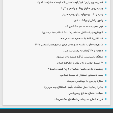
فصل بدون پایان؛ فوتبالیست‌هایی که فرصت استراحت ندارند
وینیسیوس حقوق رونالدو را هم رد کرد!
بمب جذاب پرسپولیس از روسیه می‌آید
رامین رضاییان برگشت خورد!
تیم بعدی محمد صلاح مشخص شد
کاپیتان‌های استقلال مشخص شدند/ انتخاب جذاب سهراب
استقلال را فقط یک معجزه نجات می‌دهد!
مأموریت ناگویا؛ نقشه مدال‌های ایران در بازی‌های آسیایی ۲۰۲۶
دعوت از ۲۹ آزادکار به اردوی تیم ملی
مدافع پرسپولیس شاگرد منصوریان می‌شود
۲۰ ستاره جدید در بازار نقل و انتقالات ایران!
پیشنهاد خارجی رامین رضاییان از چه کشوری است؟
بمب تابستانی استقلال در لیست نساجی!
ستاره پاریس به یوونتوس پیوست
بیانی: رضاییان پول هنگفت بگیرد، استقلال بهم می‌ریزد
سپاهان دنبال مدافع پرسپولیس
گزینه اصلی مدیرعاملی استقلال مشخص شد