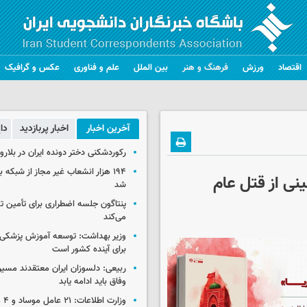
اقتصاد
ورزش
فرهنگ و هنر
بین الملل
علم و فناوری
عکس و گرافیک
آخرین اخبار
اخبار پربازدید
دا
رکوردشکنی دختر دونده ایران در بلار
۱۹۴ هزار انشعاب غیر مجاز از شبکه 
نی از قتل عام
شد
پنتاگون جلسه اضطراری برای تأمین تس
می‌کند
وزیر بهداشت: توسعه آموزش پزشکی، 
برای آینده کشور است
ربیعی: دلسوزان ایران معتقدند مسیر
وفاق باید ادامه یابد
وزار