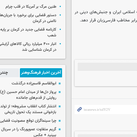
طنین مرگ بر آمریکا در قلب چرام
ب اسلامی ایران و جنبش‌های دینی در
دستور قضایی برای برخورد با جریان‌های
رابر مخاطب فارسی‌زبان قرار دهد.
ناامنی در کرمان
کارنامه قضایی جدید در کرمان بر پایه
شعب
انبار ۴۰۰ میلیارد ریالی کالاهای آر
در کرمان شناسایی شد
آخرین اخبار فرهنگ‌وهنر
چندرس
ابوالقاسم قاسم‌زاده درگذشت
پرواز دل‌ها از میدان امام حسین (ع) ت
روایتی از قدم‌های جامانده
انتشار کتاب انقلاب مشروطه؛ از تولد 
بازخوانی مستند یک تحول تاریخی
چرا سینماگران توقع مصونیت قضایی 
گریم متفاوت عموپورنگ را در سریال ج
ببینید + عکس