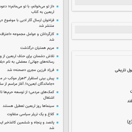
«از تو می‌خوانم، با تو می‌مانم»؛ دعو
اربعین به کتاب
فراخوان ارسال آثار ادبی با موضوع «
منتشر شد
کارگردانان و عوامل مجموعه «اعتراف 
شد
مریم همتیان درگذشت
تلاش دشمنان برای حذف اربعین از وی
رسانه‌های جهانی/ معضلی به نام «بلا
ول تاریخی
فرزاد فرزین مجری «صحنه» شد
پیش بینی استقرار ۳هزار مو
«جاماندگان ابعین»/ آغاز مراسم از ساعت ۶
کمک‌های مردمی؛ از توسعه حرم‌ها تا 
اشتغال
تد
سینماها روز اربعین تعطیل هستند
کلاغ و یک تریلر سیاسی متفاوت
ع)
پانصد و پنجاه و ششمین کاغذخبر ایس
شد