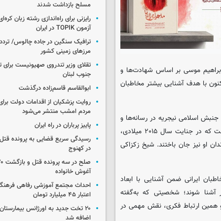
مسلح بازداشت شدند
رایزنی برای راه‌اندازی رشته زبان کره‌ای
آزمون TOPIK در ایران
ترافیک سنگین در جاده چالوس/ تردد 
مرزهای زمینی کشور
تقلای وزیر تندروی صهیونیست برای ت
براهیم موسی بر اساس شهادت‌ها و
جنوب لبنان
د، اکنون با هدف آشنایی بیشتر مخاطبان
ابوالقاسم قاسم‌زاده درگذشت
روایت پزشکیان از اقدامات دولت بر
مردم امشب منتشر می‌شود
جنبش اسلامی نیجریه در رسانه‌ها و
پاییز پرباران در راه ایران
فضای عمومی ایران کمتر مورد توجه قرار گرفته است. این در حالی است که در جنایت سال ۲۰۱۵ میلادی،
رسیدگی سریع قضایی به پرونده قتل 
ان او نیز جان باختند. شیخ زکزاکی
در کهنوج
آغوش خانواده
بان ایرانی ضمن آشنایی با ابعاد
احداث مجتمع آموزشی رفاهی فرهنگیا
 آشنا شوند؛ شخصیتی که به‌گفته
اعتبار ۴۵ میلیارد تومان
 و همین ارتباط فکری، نقش مهمی در
۲۰ تخت جدید به اورژانس بیمارستان 
اضافه شد