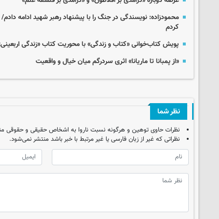
عرضه دوباره «درآمدی بر افلاطون» و «درآمدی بر فلسفه علم»
محمودزاده: نویسندگی در جنگ را با پیشنهاد رهبر شهید ادامه دادم/ 
کردم
پویش کتاب‌خوانی «کتاب و زندگی» با محوریت کتاب «زندگی اربعینی» 
«از پمبانا تا ماریانا» اثری سردرگم میان خیال و واقعیت
نظر شما
نظرات حاوی توهین و هرگونه نسبت ناروا به اشخاص حقیقی و حقوقی من
نظراتی که غیر از زبان فارسی یا غیر مرتبط با خبر باشد منتشر نمی‌شود.