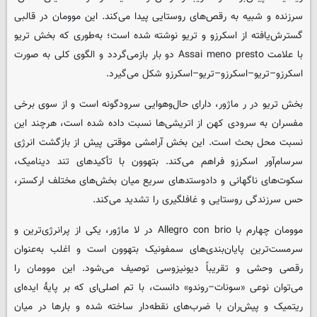
سرزنده و شبیه به رقص‌های روستایی پیدا می‌کند. این موومان در قالبی
گسترش‌یافته از اسکرزو و تریو نوشته شده است؛ به‌طوری که بخش تریو
با علامت Assai meno presto دو بار بازمی‌گردد و الگوی کلی به صورت
اسکرزو–تریو–اسکرزو–تریو–اسکرزو شکل می‌گیرد.
بخش تریو در ر ماژور، دارای حال‌وهوایی سرودگونه است و از سوی برخی
مفسران به سرودی کهن از اتریشی‌ها نسبت داده شده است، هرچند این
نسبت محل بحث است. این بخش آرامشی موقتی پیش از بازگشت انرژی
سرسام‌آور اسکرزو فراهم می‌کند. بتهوون با تأکیدهای تند دینامیک،
سکوت‌های ناگهانی و دادوستدهای سریع میان بخش‌های مختلف ارکستر،
حس سرزندگی روستایی و غافلگیری را تشدید می‌کند.
موومان چهارم با Allegro con brio در لا ماژور، یکی از پرانرژی‌ترین و
سرمست‌ترین پایان‌بندی‌های سمفونیک بتهوون است و اغلب به‌عنوان
رقصی وحشی و تقریباً دیونیزوسی توصیف می‌شود. این موومان را
می‌توان نوعی «سونات–روندو» دانست، با تم اصلی‌ای که بر پایهٔ ایده‌ای
ریتمیک و پیش‌ران با ضرب‌های نقطه‌دار ساخته شده و بارها در میان