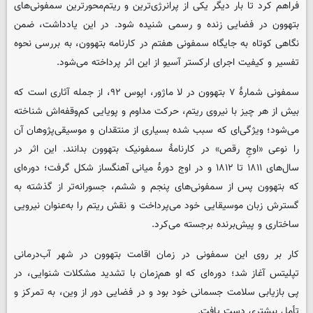
فراهم کرد تا بار دیگر یکی از پرانرژی‌ترین و ریتم‌محورترین سمفونی‌های
بتهوون در فضایی زنده و رسمی شنیده شود. در این یادداشت، ضمن
نگاهی کوتاه به جایگاه سمفونی هفتم در کارنامه بتهوون، به بررسی نحوه
تفسیر و کیفیت اجرای ارکستر آسیو از این اثر پرداخته می‌شود.
سمفونی شمارهٔ ۷ بتهوون در لا ماژور، اپوس ۹۲، از جمله آثاری است که
بیش از هر چیز با نیروی ریتم، حرکت مداوم و پویایی کم‌وقفه‌اش شناخته
می‌شود؛ ویژگی‌ای که سبب شده بسیاری از منتقدان و موسیقی‌پژوهان آن
را نوعی «اوجِ رقص» در کارنامهٔ سمفونیک بتهوون بدانند. این اثر در
سال‌های ۱۸۱۱ تا ۱۸۱۲ و در اوج دورهٔ میانی آهنگساز شکل گرفت؛ دوره‌ای
که بتهوون پس از سمفونی‌های پنجم و ششم، جسورانه‌تر از گذشته به
گسترش زبان موسیقایی خود می‌پرداخت و نقش ریتم را به‌عنوان نیرویی
ساختاری و پیش‌برنده برجسته می‌کرد.
کار بر روی این سمفونی در زمان اقامت بتهوون در شهر آب‌درمانی
تپلیتس آغاز شد؛ دوره‌ای که او هم‌زمان با تشدید مشکلات شنوایی، در
پی بازیابی سلامت جسمانی خود بود و در فضایی دور از وین، به تمرکز و
تأمل بیشتری دست یافت.