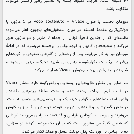
۴۰ دقیقه است، هرچند تمپوها بسته به تفسیر رهبر ارکستر می‌تواند
متفاوت باشد.
موومان نخست با عنوان Poco sostenuto – Vivace در لا ماژور، با
طولانی‌ترین مقدمهٔ آهسته در میان سمفونی‌های بتهوون آغاز می‌شود؛
مقدمه‌ای که از چندین ناحیهٔ تونال، از جمله لا ماژور و دو ماژور، عبور
می‌کند و موتیف‌های گام‌وار و کروماتیکی را برجسته می‌سازد که در ادامهٔ
موومان نیز به کار می‌آیند. پس از رشته‌ای از گام‌های صعودی و آکوردهای
پرقدرت، یک نت تکرارشونده به ریتمی شبیه «جیگ» تبدیل می‌شود و
شنونده را به بخش پرجنب‌وجوش Vivace هدایت می‌کند.
تم اصلی این بخش حال‌وهوایی روستایی و رقص‌گونه دارد. بخش Vivace
در قالب فرم سونات نوشته شده و تحت سلطهٔ ریتم‌های نقطه‌دارِ
رقص‌مانند، تضادهای ناگهانی دینامیک و مدولاسیون‌های جسورانه است.
در بخش گسترش، تونالیته‌های دورتر، به‌ویژه دو ماژور و فا ماژور، کاوش
می‌شوند و موومان با کودایی طولانی و قدرتمند به پایان می‌رسد؛ کودایی
که شامل گذرگاهی مشهور است که در آن یک موتیف کوتاهِ دو میزانی،
ده بار پیاپی بر روی یک پدال پوینت عمیق و ممتد تکرار می‌شود.