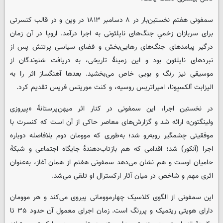
سمفونی هفتم نخستین‌بار در ۸ دسامبر ۱۸۱۳ در وین و در قالب کنسرتی
برای سربازان زخمیِ جنگ‌های ناپلئونی به اجرا درآمد. اروپا در آن زمان
درگیر پیامدهای جنگ‌های رهایی‌بخش و فضای سیاسی پرتنش پس از
نبردهای ناپلئون بود و این زمینهٔ تاریخی، به دریافت شنوندگان از
موسیقی نیز رنگ و بویی خاص می‌بخشید. بعدها آهنگساز اثر را به
الیزابت آلکسیِونا، امپراتریس روسیه، و کنت موریتس فریس تقدیم کرد.
در نخستین اجرا، این سمفونی در کنار اثر میهن‌پرستانهٔ «پیروزی
ولینگتون» ارائه شد و گزارش‌های معاصر حاکی از آن است که کنسرت با
موفقیتی چشمگیر روبه‌رو شد؛ به‌طوری که موومان دوم بلافاصله دوباره
اجرا (آنکور) شد؛ اقدامی که هم بازتاب‌دهندهٔ جایگاه اجتماعی و شبکهٔ
حامیان اوست و هم نشان می‌دهد سمفونی هفتم از همان آغاز، به‌عنوان
اثری مهم و شاخص در میان آثار ارکسترال او تلقی می‌شد.
این سمفونی از الگوی کلاسیک چهارموومانی پیروی می‌کند و هر موومان
دارای هویتی ریتمیک و پررنگ است. زمان اجرای معمول آن حدود ۳۵ تا