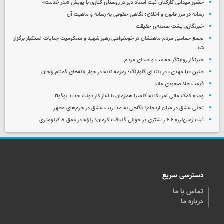
حضور میدانی کارکنان ثبت اسناد دیر در روستای کناری با پویش «نذر خدمت»
رسانه در مرز قانون و اخلاق؛ نگاهی حقوقی به رسانه و ماهیت آن
خبرنگاری پشت صحنه‌ی حقیقت
تجمع حماسی مردم ماهنشان در خونخواهی رهبر شهید و محکومیت جنایات استکبار برگزار
شد
خبرنگار روایتگر حقیقت و صدای مردم
طنین «یا مهدی» در بلندای گاوازنگ؛ زمزمه ندبه در جوار لاله‌های گمنام زنجان
قیمت طلا صعودی ماند
وعده کمک مالی آمریکا به کلمبیا همزمان با آغاز کار دولت جدید بوگوتا
تجلی عشق در میان ازدحام؛ نگاهی به مدیریت عشق در حرم‌های مطهر
ثبت زمین‌لرزه ۴.۶ ریشتری در حوالی گلبافت کرمان؛ زلزله در عمق ۸ کیلومتری
دسترسی سریع
تماس با ما
درباره ما