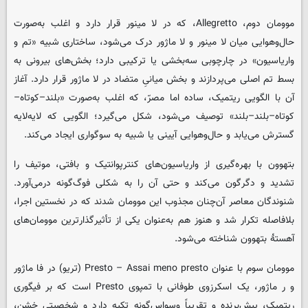
موومان دوم، Allegretto، که در لا مینور قرار دارد و اغلب به‌صورت
حال‌وهوایی میان لا مینور و لا ماژور درک می‌شود، ساختاری شبیه «تم و
واریاسیون» در چارچوبی سه‌بخشی یا ترکیبی دارد؛ بخش‌های بیرونی به
بسط تم اصلی می‌پردازند و بخش میانیِ متضاد در لا ماژور قرار دارد. آغاز
آن با الگویی ریتمیک، ساده اما مصرّ، که اغلب به‌صورت «بلند–کوتاه–
کوتاه–بلند–بلند» توصیف می‌شود، شکل می‌گیرد؛ الگویی که لایه‌لایه
گسترش می‌یابد و حال‌وهوایی آیینی یا شبیه به سوگواری ایجاد می‌کند.
بتهوون با بهره‌گیری از واریاسیون‌های کنترپوانتیک و بافتی، موتیف را
تشدید و دگرگون می‌کند و حتی آن را به شکلی فوگ‌گونه درمی‌آورد.
شنوندگان معاصر آن‌چنان مجذوب این موومان شدند که در نخستین اجرا،
بلافاصله تکرار شد و هنوز هم به‌عنوان یکی از تأثیرگذارترین موومان‌های
آهستهٔ بتهوون شناخته می‌شود.
موومان سوم با عنوان Presto – Assai meno presto (تریو) در فا ماژور
و ر ماژور، یک اسکرزوی طوفانی با تمپوی Presto است که بر فیگوری
ریتمیک، پیش‌برنده و تقریباً وسواس‌گونه تکیه دارد و شخصیتی خشن،