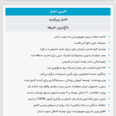
آخرین اخبار
اخبار پربازدید
داغ‌ترین خبرها
ادامه حملات رژیم صهیونیستی به جنوب لبنان
مدودف: ژاپن تابع آمریکاست
هشدار کارشناسان سازمان ملل درباره «غزه‌ خاموش» در کوبا
مصر خواستار تدوین چشم‌انداز مشترک عربی برای امنیت منطقه شد
رکوردشکنی دختر دونده ایران در بلاروس
۱۹۴ هزار انشعاب غیر مجاز از شبکه برق جمع‌آوری شد
پنتاگون جلسه اضطراری برای تأمین تسلیحات برگزار می‌کند
وزیر بهداشت: توسعه آموزش پزشکی، سرمایه‌گذاری برای آینده کشور است
ربیعی: دلسوزان ایران معتقدند مسیر درست راهبرد وفاق باید ادامه یابد
وزارت اطلاعات: ۲۱ عامل موساد و ۴ عضو باندهای مسلح بازداشت شدند
رایزنی برای راه‌اندازی رشته زبان کره‌ای و برگزاری آزمون TOPIK در ایران
ترافیک سنگین در جاده چالوس/ تردد روان در مرزهای زمینی کشور
تقلای وزیر تندروی صهیونیست برای توجیه اشغال جنوب لبنان