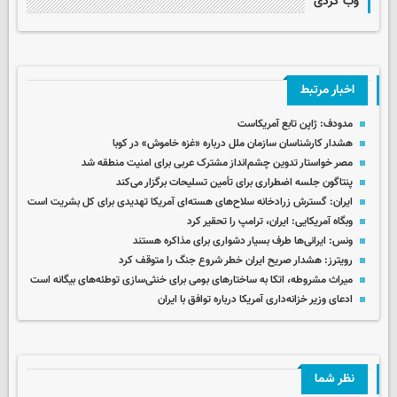
وب گردی
اخبار مرتبط
مدودف: ژاپن تابع آمریکاست
هشدار کارشناسان سازمان ملل درباره «غزه‌ خاموش» در کوبا
مصر خواستار تدوین چشم‌انداز مشترک عربی برای امنیت منطقه شد
پنتاگون جلسه اضطراری برای تأمین تسلیحات برگزار می‌کند
ایران: گسترش زرادخانه سلاح‌های هسته‌ای آمریکا تهدیدی برای کل بشریت است
وبگاه آمریکایی: ایران، ترامپ را تحقیر کرد
ونس: ایرانی‌ها طرف بسیار دشواری برای مذاکره هستند
رویترز: هشدار صریح ایران خطر شروع جنگ را متوقف کرد
میراث مشروطه، اتکا به ساختارهای بومی برای خنثی‌سازی توطئه‌های بیگانه است
ادعای وزیر خزانه‌داری آمریکا درباره توافق با ایران
نظر شما