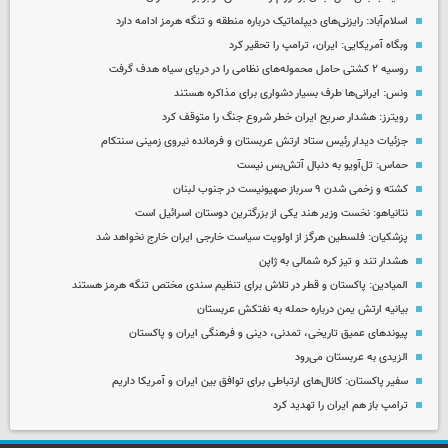
اسلام‌آباد: رایزنی‌های دیپلماتیک درباره منطقه و تنگه هرمز ادامه دارد
وبگاه آمریکایی: ایران، ترامپ را تحقیر کرد
روسیه ۲ کشتی حامل محموله‌های نظامی را در دریای سیاه هدف گرفت
ونس: ایرانی‌ها طرف بسیار دشواری برای مذاکره هستند
رویترز: هشدار صریح ایران خطر شروع جنگ را متوقف کرد
جزئیات دیدار رئیس ستاد ارتش عربستان و فرمانده نیروی زمینی سنتکام
حماس: تل‌آویو به دنبال آتش‌بس نیست
کشته و زخمی شدن ۹ سرباز صهیونیست در جنوب لبنان
نتانیاهو: نخست وزیر هند یکی از بزرگترین دوستان اسرائیل است
پزشکیان: فلسطین هرگز از اولویت سیاست خارجی ایران خارج نخواهد شد
هشدار تند و تیز کره شمالی به ژاپن
المیادین: پاکستان و قطر در تلاش برای تنظیم سندی مختص تنگه هرمز هستند
بیانیه ارتش یمن درباره حمله به نفتکش عربستان
پیوندهای عمیق تاریخی، تمدنی، دینی و فرهنگی ایران و پاکستان
الزیدی به عربستان می‌رود
سفیر پاکستان: کانال‌های ارتباطی برای توافق بین ایران و آمریکا داریم
ترامپ باز هم ایران را تهدید کرد