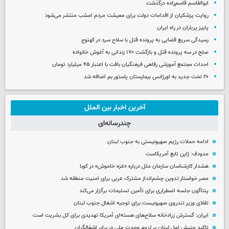
ابوالقاسم قاسم‌زاده درگذشت
روایت پزشکیان از اقدامات دولت برای معیشت مردم امشب منتشر می‌شود
پاییز پرباران در راه ایران
رسیدگی سریع قضایی به پرونده قتل با سلاح سرد در کهنوج
صلح در سه پرونده قتل و بازگشت ۱۷۰ زندانی به آغوش خانواده
احداث مجتمع آموزشی رفاهی فرهنگیان بافت با اعتبار ۴۵ میلیارد تومان
۲۰ تخت جدید به اورژانس بیمارستان پاستور بم اضافه شد
آخرین اخبار بین الملل
چندرسانه‌ای
ادامه حملات رژیم صهیونیستی به جنوب لبنان
مدودف: ژاپن تابع آمریکاست
هشدار کارشناسان سازمان ملل درباره «غزه‌ خاموش» در کوبا
مصر خواستار تدوین چشم‌انداز مشترک عربی برای امنیت منطقه شد
پنتاگون جلسه اضطراری برای تأمین تسلیحات برگزار می‌کند
تقلای وزیر تندروی صهیونیست برای توجیه اشغال جنوب لبنان
ایران: گسترش زرادخانه سلاح‌های هسته‌ای آمریکا تهدیدی برای کل بشریت است
تاکید جنبش امل لبنان بر لزوم وحدت ملی در برابر اشغالگران