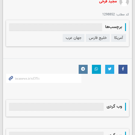
مجید فرخی
کد مطلب:
1298852
برچسب‌ها
آمریکا
خلیج فارس
جهان عرب
وب گردی