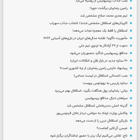
بمب جذاب پرسپولیس از روسیه می‌آید
رامین رضاییان برگشت خورد!
تیم بعدی محمد صلاح مشخص شد
کاپیتان‌های استقلال مشخص شدند/ انتخاب جذاب سهراب
استقلال را فقط یک معجزه نجات می‌دهد!
مأموریت ناگویا؛ نقشه مدال‌های ایران در بازی‌های آسیایی ۲۰۲۶
دعوت از ۲۹ آزادکار به اردوی تیم ملی
مدافع پرسپولیس شاگرد منصوریان می‌شود
۲۰ ستاره جدید در بازار نقل و انتقالات ایران!
پیشنهاد خارجی رامین رضاییان از چه کشوری است؟
بمب تابستانی استقلال در لیست نساجی!
ستاره پاریس به یوونتوس پیوست
بیانی: رضاییان پول هنگفت بگیرد، استقلال بهم می‌ریزد
سپاهان دنبال مدافع پرسپولیس
گزینه اصلی مدیرعاملی استقلال مشخص شد
واکنش وزارت ارشاد به حواشی دیدار عادل فردوسی‌پور
بازیکن استقلال دربی را از دست می‌دهد
عیسی آل‌کثیر کجاست؟
تاج: تلاش می‌کنیم لیگ برتر با حضور تماشاگران برگزار شود