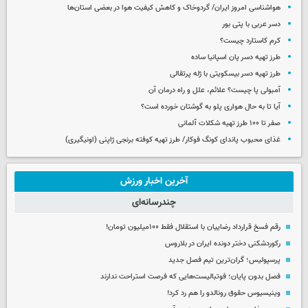
هواشناسی امروز ایران/ گردوخاک و کاهش کیفیت هوا در بعضی استان‌ها
دسر عربی با پتی بور
کرم کاستارد چیست؟
طرز تهیه دسر پان اسپانیا ساده
طرز تهیه دسر بیسکویتی با ژله پرتقالی
آمبولی پا چیست؟ علائم، علل و راه درمان آن
آیا تا به حال هواری پلو به گوشتان خورده است؟
صفر تا ۱۰۰ طرز تهیه شکلات آلمانی
غذای محبوب پاندای کونگ فوکار/ طرز تهیه کوفته برنجی ژاپنی (اونیگیری)
آخرین اخبار ورزش
چندرسانه‌ای
رقم فسخ قرارداد رضاییان با استقلال فقط ۱۰۰میلیون تومان!
رکوردشکنی دختر دونده ایران در بلاروس
پرسپولیس؛ گران‌ترین تیم فصل جدید
فصل بدون پایان؛ فوتبالیست‌هایی که فرصت استراحت ندارند
وینیسیوس حقوق رونالدو را هم رد کرد!