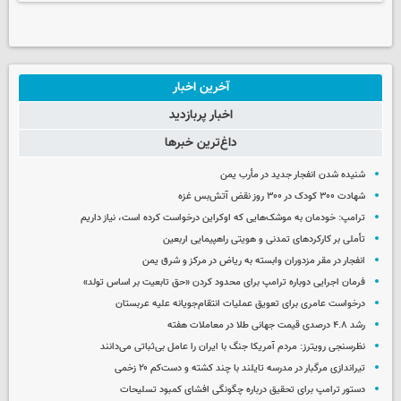
آخرین اخبار
اخبار پربازدید
داغ‌ترین خبرها
شنیده شدن انفجار جدید در مأرب یمن
شهادت ۳۰۰ کودک در ۳۰۰ روز نقض آتش‌بس غزه
ترامپ: خودمان به موشک‌هایی که اوکراین درخواست کرده است، نیاز داریم
تأملی بر کارکردهای تمدنی و هویتی راهپیمایی اربعین
انفجار در مقر مزدوران وابسته به ریاض در مرکز و شرق یمن
فرمان اجرایی دوباره ترامپ برای محدود کردن «حق تابعیت بر اساس تولد»
درخواست عامری برای تعویق عملیات انتقام‌جویانه علیه عربستان
رشد ۴.۸ درصدی قیمت جهانی طلا در معاملات هفته
نظرسنجی رویترز: مردم آمریکا جنگ با ایران را عامل بی‌ثباتی می‌دانند
تیراندازی مرگبار در مدرسه‌ تایلند با چند کشته و دست‌کم ۲۰ زخمی
دستور ترامپ برای تحقیق درباره چگونگی افشای کمبود تسلیحات