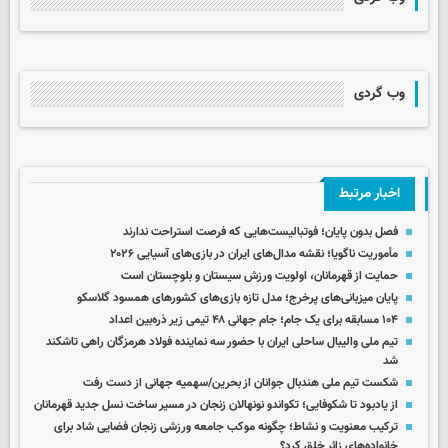
وب گردی
اخبار مرتبط
فصل بدون پایان؛ فوتبالیست‌هایی که فرصت استراحت ندارند
مأموریت ناگویا؛ نقشه مدال‌های ایران در بازی‌های آسیایی ۲۰۲۶
حمایت از قهرمانان، اولویت ورزش سیستان و بلوچستان است
پایان میزبانی‌های پرخرج؛ مدل تازه بازی‌های کشورهای همسود گلاسکو
۱۰۴ مسابقه برای یک جام؛ جام جهانی ۴۸ تیمی زیر ذره‌بین اعداد
تیم ملی والیبال ساحلی ایران با حضور سه نماینده فولاد هرمزگان راهی تاشکند
شد
شکست تیم ملی هندبال جوانان از بحرین/سهمیه جهانی از دست رفت
از یادبود تا شکوفایی؛ تکواندو نونهالان زنجان در مسیر ساخت نسل جدید قهرمانان
ترکیب معنویت و نشاط؛ چگونه موکب جامعه ورزشی زنجان فضایی شاد برای
خانواده‌های زائر خلق کرد؟