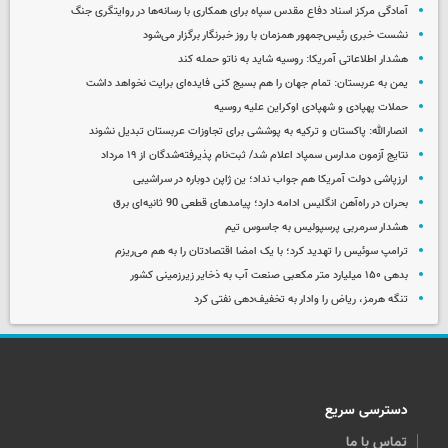
آمادگی مرکز اسناد دفاع مقدس سپاه برای همکاری با رسانه‌ها در روایتگری جنگ
نشست خبری رئیس‌جمهور همزمان با روز خبرنگار برگزار می‌شود
هشدار اطلاعاتی آمریکا: روسیه شاید به ناتو حمله کند
یمن به عربستان: تمام جهان را هم بسیج کنی فایده‌ای برایت نخواهد داشت
حملات پهپادی و شهپادی اوکراین علیه روسیه
انصارالله: پاکستان و ترکیه به پوششی برای تجاوزات عربستان تبدیل نشوند
نتایج آزمون مدارس سمپاد اعلام شد/ ثبت‌نام پذیرفته‌شدگان از ۱۹ مرداد
ارزپاشی دولت آمریکا هم جواب نداد؛ ین ژاپن دوباره در سراشیبی
بحران در راه‌آهن انگلیس ادامه دارد؛ پیامدهای قطعی 90 ثانیه‌ای برق
هشدار سرمربی پرسپولیس به جاسوس تیم
ترامپ سوئیس را تهدید کرد؛ با یک امضا اقتصادتان را به هم می‌ریزم
بدهی ۱۵۰ میلیارد متر مکعبی صنعت آب به ذخایر زیرزمینی کشور
تنگه هرمز، ریاض را وادار به تخفیف‌دهی نفتی کرد
دسترسی سریع
تماس با ما