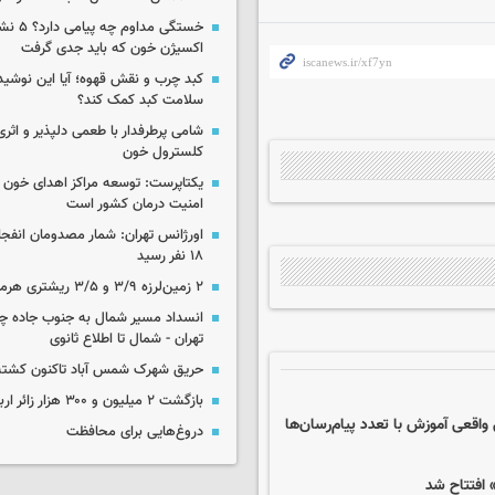
خستگی مداوم
اکسیژن خون که باید جدی گرفت
کبد چرب و نقش قهوه؛ آیا این نوشیدن
سلامت کبد کمک کند؟
شامی پرطرفدار با طعمی دلپذیر و اثری
کلسترول خون
یکتاپرست: توسعه مراکز اهدای خون 
امنیت درمان کشور است
اورژانس تهران: شمار مصدومان انفجا
۱۸ نفر رسید
۲ زمین‌لرزه ۳/۹ و ۳/۵ ریشتری هرمزگان را لرزاند
انسداد مسیر شمال به جنوب جاده چال
تهران - شمال تا اطلاع ثانوی
حریق شهرک شمس آباد تاکنون کشته
بازگشت ۲ میلیون و ۳۰۰ هزار زائر اربعین به کشور
اقعی آموزش با تعدد پیام‌رسان‌ها
دروغ‌هایی برای محافظت
 افتتاح شد