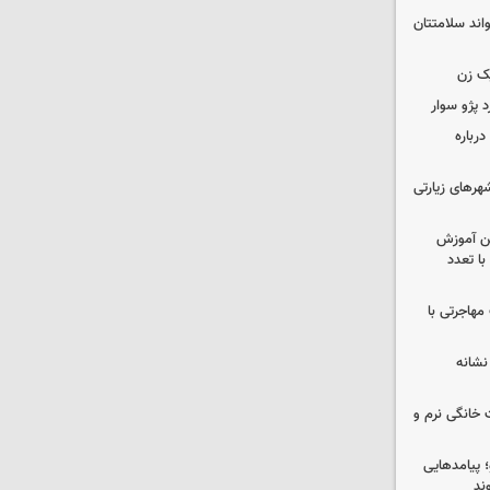
واند سلامتتان
ک زن
رباره
رهای زیارتی
ین آموزش
ا تعدد
مهاجرتی با
نشانه
 خانگی نرم و
 پیامدهایی
ند