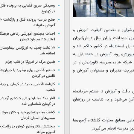
رسیدگی سریع قضایی به پرونده قتل 
در کهنوج
آغوش خانواده
ارزشیابی و تضمین کیفیت آموزش و
احداث مجتمع آموزشی رفاهی فرهنگیا
ری امتحانات پایان سال دانش‌آموزان
اعتبار ۴۵ میلیارد تومان
 اول اسفندماه در کشور حاکم شد و
۲۰ تخت جدید به اورژانس بیمارستان 
اضافه شد
رورش، روند آموزش در هفته اول به
شبکه شاد، مدرسه تلویزیونی و در
طنین مرگ بر آمریکا در قلب چرام
دیریت مدیران و مسئولان آموزش و
دستور قضایی برای برخورد با جریان‌های
ناامنی در کرمان
کارنامه قضایی جدید در کرمان بر پایه
شعب
 یافت و آموزش تا هفتم خردادماه
انبار ۴۰۰ میلیارد ریالی کالاهای آر
آغاز می‌شود و به تناسب در روزهای
در کرمان شناسایی شد
کشف محموله‌های خرد و کلان مواد م
مسیرهای استان کرمان
تدایی مطابق سنوات گذشته، آزمون‌ها
درخشش کاتاروهای کرمان در رقابت با
 مدرسه انجام می‌گیرد.
آسیای میانه