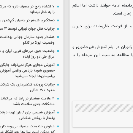
تحانات نهایی به صورت حضوری از 21 تیرماه آغاز و تا 15 مردادماه ادامه خواهد داشت اما اعلام
۷ اشتباه رایج در مصرف دارو که می‌ت
را به خطر بیندازد
 زمان است.
دستگیری شوهر در ماجرای گم‌شدن ی
ید از فرصت باقی‌مانده برای جبران
جزئیات قتل جوان تهرانی توسط ۳ مرد پژو سوار
هشدار جدید سازمان جهانی بهداشت د
وضعیت ابولا در کنگو
‌آموزان در ایام آموزش غیرحضوری و
وضعیت جوی مرزهای غربی ایران و شه
ا مطالعه مناسب، این مرحله را با
عراق طی دو روز آینده
آموزش مجازی هرگز نمی‌تواند جایگز
حضوری شود/ بازدهی واقعی آموزش ب
پیام‌رسان‌ها ایجاد نمی‌شود
جزئیات پرونده کلاهبرداری یک شرکت 
حدود ۳۰۰ شاکی
۴ علامت هشدار در پاها که می‌تواند 
مشکلات جدی سلامت باشد
آموزش شیرینی پزی / طرز تهیه دونات
پف‌دار با روکش شکلاتی
عوارض بلندمدت مصرف بی‌رویه دارو؛
که ممکن است سال‌ها بعد آشکار شو