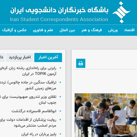
اقتصاد
ورزش
فرهنگ و هنر
بین الملل
علم و فناوری
عکس و گرافیک
آخرین اخبار
اخبار پربازدید
دا
رایزنی برای راه‌اندازی رشته زبان کره‌ای
آزمون TOPIK در ایران
ترافیک سنگین در جاده چالوس/ تردد 
مرزهای زمینی کشور
تقلای وزیر تندروی صهیونیست برای ت
جنوب لبنان
ابوالقاسم قاسم‌زاده درگذشت
روایت پزشکیان از اقدامات دولت بر
مردم امشب منتشر می‌شود
پاییز پرباران در راه ایران