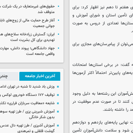
حقوق‌های غیرمتعارف در یک شرکت م
هفتم تا دهم نیز اظهار کرد: برای
متوقف شد
ی تأمین استان و شورای آموزش و
آغاز طرح حمایت مالی از زوج‌های نابا
ستان‌ها تعدادی از دروس به صورت
جوانی جمعیت
.
ایران: گسترش زرادخانه سلاح‌های هست
تهدیدی برای کل بشریت است
‌توان از پیام‌رسان‌های مجازی برای
جهاد دانشگاهی؛ پیوند دانش، مهارت 
واقعی جامعه است
ه گفت: در برخی استان‌ها امتحانات
 پایین‌تر احتمالاً اکثر آزمون‌ها
آخرین اخبار جامعه
چندرس
وزش باد شدید تا شنبه در تهران ادامه
‌آموزان این رشته‌ها به دلیل وجود
توقیف ۱۷۲ دستگاه خودروی لوکس و آپارتمان
 کنند تا در صورت عدم موفقیت در
شایعه «معافیت سربازان فراری» تکذ
 را داشته باشند.
آموزش شیرینی پزی / طرز تهیه سوه
بدون شکر خانگی
نهایی پایه‌های یازدهم و دوازدهم
آموزش آشپزی / طرز تهیه دال عدس 
من شود و سلامت دانش‌آموزان تأمین
گوشت قلقلی و تمرهندی