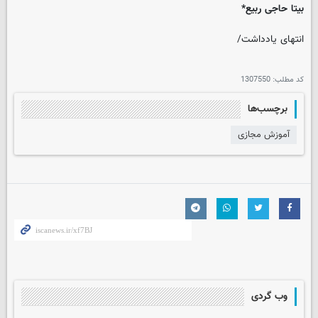
بیتا حاجی ربیع*
انتهای یادداشت/
کد مطلب:
1307550
برچسب‌ها
آموزش مجازی
وب گردی