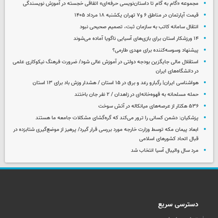
مجموعه «گام به گام تا داستان‌نویسی حرفه‌ای» اتفاقی خجسته در آموزش نویسندگی
قیمت آپارتمان در مناطق ۶ و۷ تهران یکشنبه ۱۸ مرداد ۱۴۰۵
انتقال سامانه کاتب به سازمان ثبت، تصمیم صحیحی نبود
۱۴ ورزشکار استان برای بازی‌های آسیایی ناگویا آماده می‌شوند
پیشنهاد وسوسه‌کننده برای مهدی طارمی؟
استقلال مالی جایگزین بودجه دولتی در آموزش عالی شود/ ضرورت فرهنگ نیکوکاری علمی
در دانشگاه‌های ایران
هواشناسی ایران| رگبارو رعد و برق در ۱۵ استان / هشدار وزش باد برای ۱۳ استان‌
حمله مسلحانه به قهوه‌خانه‌ای در زاهدان / ۲ نفر جان باختند
۵۳۶ هکتار از عرصه‌های میانکاله در آتش سوخت
پزشکیان: دشمن کسانی را ترور می‌کند که گره‌گشای مشکلات جامعه ما هستند
ابعاد پیمان مکه توسط وزارت خارجه مورد بررسی قرار گیرد/ پرهیز از موضع‌گیری شتابزده در
قبال اتحاد کشورهای اسلامی
مرد سال والیبال آسیا انتخاب شد
دسترسی سریع