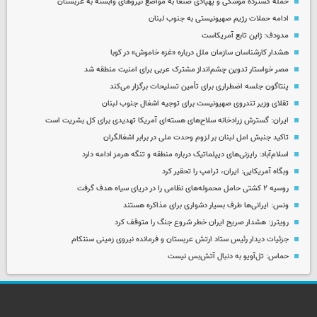
حمله گسترده موشکی و پهپادی صنعا به مواضع نیروهای وابسته به عربستان
ادامه حملات رژیم صهیونیستی به جنوب لبنان
مدودف: ژاپن تابع آمریکاست
هشدار کارشناسان سازمان ملل درباره «غزه‌ خاموش» در کوبا
مصر خواستار تدوین چشم‌انداز مشترک عربی برای امنیت منطقه شد
پنتاگون جلسه اضطراری برای تأمین تسلیحات برگزار می‌کند
تقلای وزیر تندروی صهیونیست برای توجیه اشغال جنوب لبنان
ایران: گسترش زرادخانه سلاح‌های هسته‌ای آمریکا تهدیدی برای کل بشریت است
تاکید جنبش امل لبنان بر لزوم وحدت ملی در برابر اشغالگران
اسلام‌آباد: رایزنی‌های دیپلماتیک درباره منطقه و تنگه هرمز ادامه دارد
وبگاه آمریکایی: ایران، ترامپ را تحقیر کرد
روسیه ۲ کشتی حامل محموله‌های نظامی را در دریای سیاه هدف گرفت
ونس: ایرانی‌ها طرف بسیار دشواری برای مذاکره هستند
رویترز: هشدار صریح ایران خطر شروع جنگ را متوقف کرد
جزئیات دیدار رئیس ستاد ارتش عربستان و فرمانده نیروی زمینی سنتکام
حماس: تل‌آویو به دنبال آتش‌بس نیست