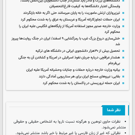
دانشگاه‌های بزرگ و مادر باید سکان‌دار جذب دانشجویان بین‌الملل باشند/
وابستگی اعتبار دانشگاه‌ها به کیفیت فارغ‌التحصیلان
تیزپروازان ارتش ماموریت را به پایان میرسانند حتی اگر به خانه بازنگردند
ایران حملات تجاوزکارانه آمریکا و عربستان به عراق را به شدت محکوم کرد
وزارت خارجه صدور مجوز استفاده آمریکا از پایگاه‌های انگلیس علیه ایران را
محکوم کرد
خنثی‌سازی دروغ بزرگ غرب با رمزگشایی ۹ اسفند/ ایران در جنگ روایت‌ها پیروز
شد
تحصیل بیش از ۳۰هزار دانشجوی ایرانی در دانشگاه های ترکیه
هشدار عراقچی درباره جریان نفوذ اسرائیلی در امریکا و کشاندن آن به جنگی
بی‌فرجام
بیانیه وزارت خارجه درباره حملات و جنایات وحشیانه آمریکا علیه ایران
بقایی: نیروهای مسلح ایران برای هر سناریویی آمادگی دارند
ایران حمله تروریستی در پاکستان را به شدت محکوم کرد
نظر شما
نظرات حاوی توهین و هرگونه نسبت ناروا به اشخاص حقیقی و حقوقی
منتشر نمی‌شود.
نظراتی که غیر از زبان فارسی یا غیر مرتبط با خبر باشد منتشر نمی‌شود.