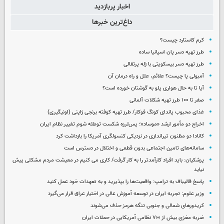
اخبار پربازدید
داغ‌ترین خبرها
کرم کاستارد چیست؟
طرز تهیه دسر پان اسپانیا ساده
طرز تهیه دسر بیسکویتی با ژله پرتقالی
آمبولی پا چیست؟ علائم، علل و راه درمان آن
آیا تا به حال هواری پلو به گوشتان خورده است؟
صفر تا ۱۰۰ طرز تهیه شکلات آلمانی
غذای محبوب پاندای کونگ فوکار/ طرز تهیه کوفته برنجی ژاپنی (اونیگیری)
اخراج دو مأمور ارشد «موساد»؛ پس‌لرزه شکست توطئه شوم تغییر نظام ایران
کانادا دو مظنون تیراندازی در نزدیکی کنسولگری آمریکا را بازداشت کرد
سامانه‌های تامین اجتماعی بدون قطعی و اختلال در دسترس است
پزشکیان: باید افراد کارآمدتر را به کار گرفت/ کاری می کنیم در معیشت مردم مشکلی پیش
نیاید
پاسخ قالیباف به ترامپ: واقعیت‌ها را بپذیرید و به تعهدات خود عمل کنید
وزیر علوم: تجربه ایران در توسعه آموزش عالی در اختیار عراق قرار می‌گیرد
کریدورهای شمالی و جنوبی تنگه هرمز حذف می‌شوند
ضربه مغزی بیش از ۷۰۰ نظامی آمریکایی در حملات ایران