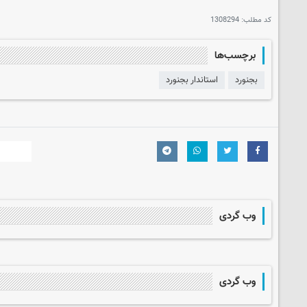
کد مطلب:
1308294
برچسب‌ها
بجنورد
استاندار بجنورد
وب گردی
وب گردی