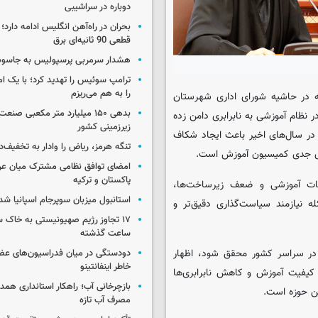
دوباره در سراشیبی
بحران در راه‌آهن انگلیس ادامه دارد؛
قطعی 90 ثانیه‌ای برق
هشدار سرمربی پرسپولیس به جاسو
ترامپ سوئیس را تهدید کرد؛ با یک ام
را به هم می‌ریزم
به در حاشیه شورای اداری شهرستان
بدهی ۱۵۰ میلیارد متر مکعبی صن
ر نظام آموزشی به نابرابری دامن زده
زیرزمینی کشور
ر سال‌های اخیر باعث ایجاد شکاف
تنگه هرمز، ریاض را وادار به تخفیف‌
ای جدی کمیسیون آموزش است.
امضای توافق نظامی مشترک میان عر
پاکستان و ترکیه
انات آموزشی و ضعف زیرساخت‌ها،
استانبول میزبان سوپرجام اسپانیا شد
ه نیازمند سیاست‌گذاری دقیق‌تر و
ساعت گذشته
در سراسر کشور محقق شود، اظهار
دودستگی در میان فدراسیون‌های عضو
خاطر اینفانتینو
یفیت آموزش و کاهش نابرابری‌ها
بازچرخانی آب؛ راهکار استانداری هم
ین حوزه است.
مصرف آب تازه