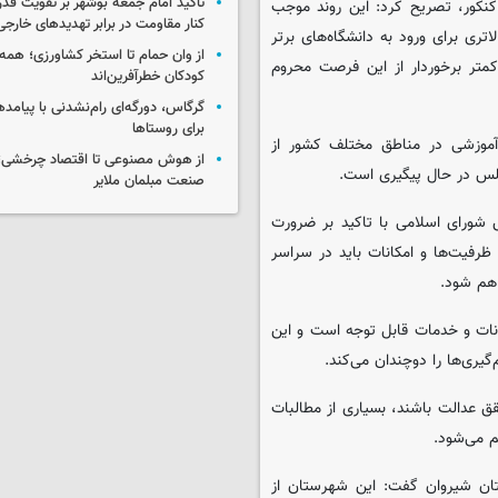
تأکید امام جمعه بوشهر بر تقویت قد
کنکور، تصریح کرد: این روند موجب
کنار مقاومت در برابر تهدیدهای خارجی
ری برای ورود به دانشگاه‌های برتر
از وان حمام تا استخر کشاورزی؛ همه 
کمتر برخوردار از این فرصت محروم
کودکان خطرآفرین‌اند
گرگاس، دورگه‌ای رام‌نشدنی با پیامد
برای روستاها
آموزشی در مناطق مختلف کشور از
از هوش مصنوعی تا اقتصاد چرخشی؛ 
لس در حال پیگیری است.
صنعت مبلمان ملایر
 شورای اسلامی با تاکید بر ضرورت
ظرفیت‌ها و امکانات باید در سراسر
اهم شود.
انات و خدمات قابل توجه است و این
یری‌ها را دوچندان می‌کند.
قق عدالت باشند، بسیاری از مطالبات
م می‌شود.
تان شیروان گفت: این شهرستان از