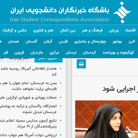
اقتصاد
ورزش
فرهنگ و هنر
بین الملل
علم و فناوری
عکس و گرافیک
البرز
بوشهر
چهارمحال و بختیاری
فارس
گیلان
گلستان
همدان
ه
کهگیلویه و بویراحمد
کردستان
لرستان
مرکزی
مازندران
قزوین
قم
آخرین اخبار
اخبار پربازدید
دا
هشدار اطلاعاتی آمریکا: روسیه شاید ب
کند
یمن به عربستان: تمام جهان را هم 
 اجرایی شود
فایده‌ای برایت نخواهد داشت
حملات پهپادی و شهپادی اوکراین علی
انصارالله: پاکستان و ترکیه به پوششی
عربستان تبدیل نشوند
نتایج آزمون مدارس سمپاد اعلام شد/
پذیرفته‌شدگان از ۱۹ مرداد
ارزپاشی دولت آمریکا هم جواب نداد؛ 