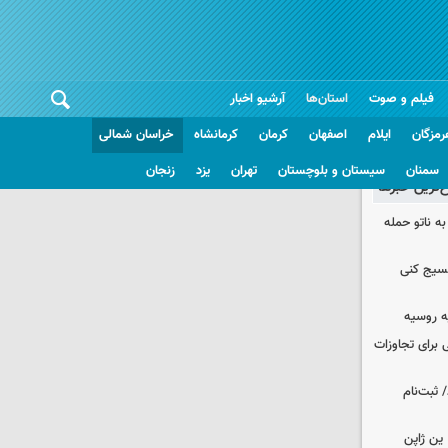
فیلم و صوت
استان‌ها
آرشیو اخبار
رمزگان
ایلام
اصفهان
کرمان
کرمانشاه
خراسان شمالی
سمنان
سیستان و بلوچستان
تهران
یزد
زنجان
غ‌ترین خبرها
ه ناتو حمله
بسیج کنی
ه روسیه
 برای تجاوزات
 ثبت‌نام
ین ژاپن