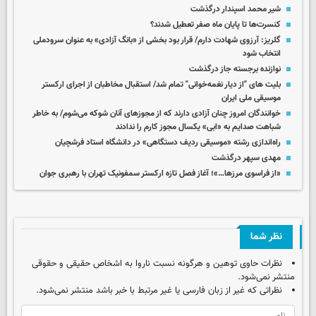
شیر محمد اسپندار درگذشت
کنسرت‌ها تا پایان ماه صفر تعطیل شدند؟
گلریز: آرزوی شهادت دارم/ قرار بود بخشی از «بانگ آزادی» به عنوان سرودملی
انتخاب شود
نوازنده برجسته جاز درگذشت
بلیت های "از دیار نغمه‌خوانی" تمام شد/ استقبال مخاطبان از اجرای ارکستر
موسیقی ملی ایران
خوانندگان امروز چنان آزادی دارند که از مجوزهای آنان شوکه می‌شوم/ به خاطر
شباهت صدایم به «ابی» یکسال مجوز کارم را ندادند
راه‌اندازی رشته «موسیقی ردیف دستگاهی» در دانشگاه استاد فرشچیان
مهدی سپهر درگذشت
«از فراسوی مرزها…»؛ آغاز فصل تازه ارکستر سمفونیک تهران با رهبری جوان
نظر شما
نظرات حاوی توهین و هرگونه نسبت ناروا به اشخاص حقیقی و حقوقی
منتشر نمی‌شود.
نظراتی که غیر از زبان فارسی یا غیر مرتبط با خبر باشد منتشر نمی‌شود.