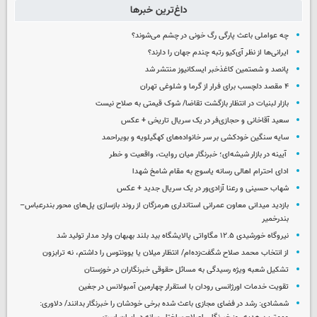
داغ‌ترین خبرها
چه عواملی باعث پارگی رگ خونی در چشم می‌شوند؟
ایرانی‌ها از نظر آی‌کیو رتبه چندم جهان را دارند؟
پانصد و شصتمین کاغذخبر ایسکانیوز منتشر شد
۴ مقصد دلچسب برای فرار از گرما و شلوغی تهران
بازار لبنیات در انتظار بازگشت تقاضا/ شوک قیمتی به صلاح نیست
سعید آقاخانی و حجازی‌فر در یک سریال تاریخی + عکس
سایه سنگین خودکشی بر سر خانواده‌های کهگیلویه و بویراحمد
آیینه در بازار شیشه‌ای؛ خبرنگار میان روایت، واقعیت و خطر
ادای احترام اهالی رسانه یاسوج به مقام شامخ شهدا
شهاب حسینی و رعنا آزادی‌ور در یک سریال جدید + عکس
بازدید میدانی معاون عمرانی استانداری هرمزگان از روند بازسازی پل‌های محور بندرعباس–
بندرخمیر
نیروگاه خورشیدی ۱۲.۵ مگاواتی پالایشگاه بید بلند بهبهان وارد مدار تولید شد
از انتخاب محمد صلاح شگفت‌زده‌ام/ انتظار میلان یا یوونتوس را داشتم، نه ترابزون
تشکیل شعبه ویژه رسیدگی به مسائل حقوقی خبرنگاران در خوزستان
تقویت خدمات اورژانسی رودان با استقرار چهارمین آمبولانس در جغین
شمشادی: رشد در فضای مجازی باعث شده برخی خودشان را خبرنگار بدانند/ دلاوری: