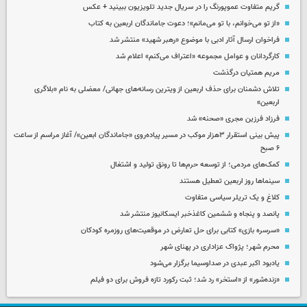
گریم متفاوت عموپورنگ را در سریال جدید تلویزیون ببینید + عکس
«از تو می‌خوانم، با تو می‌مانم»؛ دعوت جاماندگان اربعین به کتاب
فراخوان ارسال آثار ادبی با موضوع «رهبر شهید» منتشر شد
کارگردانان و عوامل مجموعه «اعتراف می‌کنم» اعلام شد
مریم همتیان درگذشت
تلاش دشمنان برای حذف اربعین از ویترین رسانه‌های جهانی/ معضلی به نام «بلاگری
اربعین»
فرزاد فرزین مجری «صحنه» شد
پیش بینی استقرار ۳هزار موکب در مسیر پیاده‌روی «جاماندگان ابعین»/ آغاز مراسم از ساعت
۶ صبح
کمک‌های مردمی؛ از توسعه حرم‌ها تا رونق تولید و اشتغال
سینماها روز اربعین تعطیل هستند
کلاغ و یک تریلر سیاسی متفاوت
پانصد و پنجاه و ششمین کاغذخبر ایسکانیوز منتشر شد
«سرسره بازی» کتابی برای حل تعارض در موقعیت‌های روزمره کودکان
محرم شهر؛ پژواک عزاداری در پهنای شهر
یادبود اکبر عبدی در صداوسیما برگزار می‌شود
«زنده‌شور» از «استخر» رد شد؛ ثبت رکورد تازه فروش برای دو فیلم