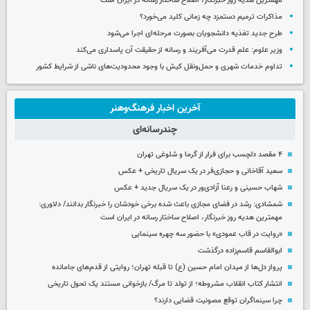
مهمترین هدیه‌ روز خبرنگار، اصلاح ساختار رسانه در ایران است
مذاکرات ترمیم دستمزد چه زمانی کلید می‌خورد؟
طرح جدید تغذیه دانشجویان بصورت مرحله‌ای اجرا می‌شود
وزیر علوم: علم قدرت می‌آفریند و رسانه از حقیقت آن پاسداری می‌کند
تداوم خدمات شهری و حمل‌ونقل کیش با وجود محدودیت‌های ناشی از شرایط کشور
آخرین اخبار فرهنگ‌وهنر
چندرسانه‌ای
۴ مقصد دلچسب برای فرار از گرما و شلوغی تهران
سعید آقاخانی و حجازی‌فر در یک سریال تاریخی + عکس
شهاب حسینی و رعنا آزادی‌ور در یک سریال جدید + عکس
شمشادی: رشد در فضای مجازی باعث شده برخی خودشان را خبرنگار بدانند/ دلاوری:
مهمترین هدیه‌ روز خبرنگار، اصلاح ساختار رسانه در ایران است
«روایت در قاب عمودی» با حضور سه چهره سینمایی
ابوالقاسم قاسم‌زاده درگذشت
پرواز دل‌ها از میدان امام حسین (ع) تا قبله تهران؛ روایتی از قدم‌های جامانده
انتشار کتاب انقلاب مشروطه؛ از تولد تا مرگ/ بازخوانی مستند یک تحول تاریخی
چرا سینماگران توقع مصونیت قضایی دارند؟