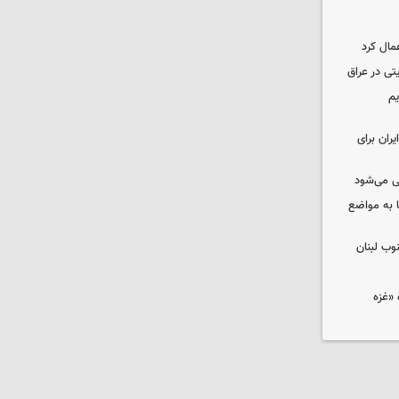
مال کرد
تی در عراق
یم
ران برای
ی می‌شود
 به مواضع
وب لبنان
«غزه‌