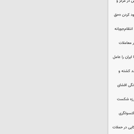
ض در مرکز و
دود کردن «حق
تقام‌جویانه
در معاملات
ایران را عامل
چند کشته و
نگی افشای
لرزه شکست
 کنسولگری
نظامی آمریکایی در حملات