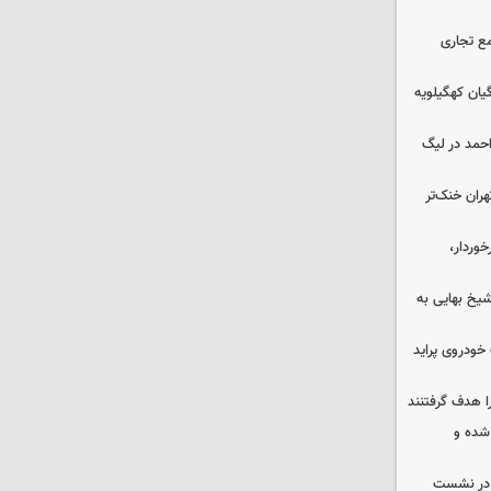
ع تجاری
یان کهگیلویه
احمد در لیگ
هران خنک‌تر
وردار،
یخ بهایی به
خودروی پراید
ا هدف گرفتنند
شده و
گ در نشست