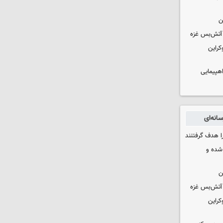
ن
کراین
اهپیمایی
انه‌ای
ا هدف گرفتنند
شده و
ن
کراین