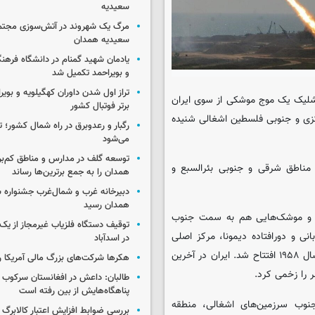
سعیدیه
مرگ یک شهروند در آتش‌سوزی مجتم
سعیدیه همدان
یادمان شهید گمنام در دانشگاه فرهنگ
و بویراحمد تکمیل شد
تراز اول شدن داوران کهگیلویه و بویر
 شلیک یک موج موشکی از سوی ایران
برتر فوتبال کشور
زی و جنوبی فلسطین اشغالی شنیده
رگبار و رعدوبرق در راه شمال کشور؛ ت
می‌شود
توسعه گلف در مدارس و مناطق کم‌برخ
نا، مناطق شرقی و جنوبی بئرالسبع و
همدان را به جمع برترین‌ها رساند
دبیرخانه غرب و شمال‌غرب جشنواره ش
همدان رسید
شد و موشک‌هایی هم به سمت جنوب
توقیف دستگاه فلزیاب غیرمجاز از یک 
نی و دورافتاده دیمونا، مرکز اصلی
در اسدآباد
تحقیقات هسته‌ای رژیم صهیونیستی را در خود جای داده است که در سال ۱۹۵۸ افتتاح شد. ایران در آخرین
هکرها شرکت‌های بزرگ مالی آمریکا ر
ر را زخمی کرد.
طالبان: داعش در افغانستان سرکوب 
پناهگاه‌هایش از بین رفته است
نوب سرزمین‌های اشغالی، منطقه
بررسی ضوابط افزایش اعتبار کالابر