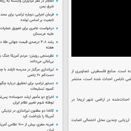
انفجار در مقر مزدوران وابسته به ریا
شرق یمن
فرمان اجرایی دوباره ترامپ برای مح
تابعیت بر اساس تولد»
درخواست عامری برای تعویق عملیات ان
علیه عربستان
رشد ۴.۸ درصدی قیمت جهانی طلا 
هفته
نظرسنجی رویترز: مردم آمریکا جنگ با 
بی‌ثباتی می‌دانند
تیراندازی مرگبار در مدرسه‌ تایلند با 
 است. منابع فلسطینی تصاویری از
دست‌کم ۲۰ زخمی
اضی نابلس احداث شده است، منتشر
دستور ترامپ برای تحقیق درباره چگو
کمبود تسلیحات
اخراج دو مأمور ارشد «موساد»؛ پس‌
داث‌شده در اراضی شهر اریحا در
توطئه شوم تغییر نظام ایران
کانادا دو مظنون تیراندازی در نزدیکی
آمریکا را بازداشت کرد
ی و ارزیابی چندین محل احتمالی اصابت
ضربه مغزی بیش از ۷۰۰ 
ایران