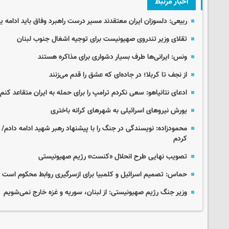
اخبار مرتبط
ربیعی: دلسوزان ایران معتقدند مسیر درست راهبرد وفاق باید ادامه یا
تقلای وزیر تندروی صهیونیست برای توجیه اشغال جنوب لبنان
ونس: ایرانی‌ها طرف بسیار دشواری برای مذاکره هستند
از نجف تا کربلا؛ در جاده‌ای که عشق را قدم می‌زنند
ادعای نتانیاهو: سعی نکردم ترامپ را برای حمله به ایران متقاعد کنم!
یورش نیروهای اسرائیلی به شهرهای کرانه باختری
محمودزاده: نویسندگی در جنگ را با پیشنهاد رهبر شهید ادامه دادم/ 
کردم
تصویب نهایی طرح انحلال «کنست» رژیم صهیونیستی
حماس: تصمیم اسرائیل و کلمبیا برای ازسرگیری روابط محکوم است
وزیر جنگ رژیم صهیونیستی: از لبنان، سوریه و غزه خارج نمی‌شویم