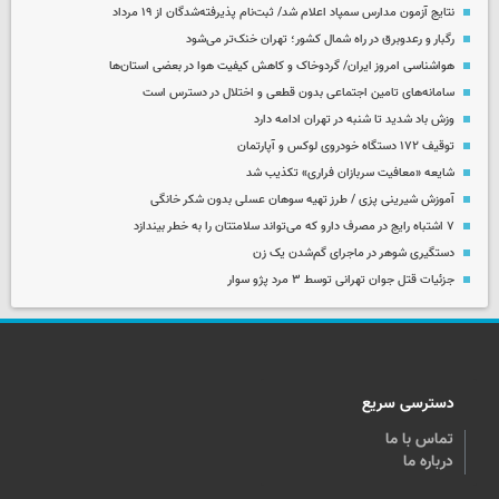
نتایج آزمون مدارس سمپاد اعلام شد/ ثبت‌نام پذیرفته‌شدگان از ۱۹ مرداد
رگبار و رعدوبرق در راه شمال کشور؛ تهران خنک‌تر می‌شود
هواشناسی امروز ایران/ گردوخاک و کاهش کیفیت هوا در بعضی استان‌ها
سامانه‌های تامین اجتماعی بدون قطعی و اختلال در دسترس است
وزش باد شدید تا شنبه در تهران ادامه دارد
توقیف ۱۷۲ دستگاه خودروی لوکس و آپارتمان
شایعه «معافیت سربازان فراری» تکذیب شد
آموزش شیرینی پزی / طرز تهیه سوهان عسلی بدون شکر خانگی
۷ اشتباه رایج در مصرف دارو که می‌تواند سلامتتان را به خطر بیندازد
دستگیری شوهر در ماجرای گم‌شدن یک زن
جزئیات قتل جوان تهرانی توسط ۳ مرد پژو سوار
دسترسی سریع
تماس با ما
درباره ما