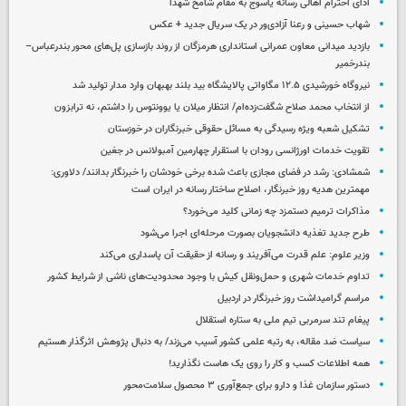
ادای احترام اهالی رسانه یاسوج به مقام شامخ شهدا
شهاب حسینی و رعنا آزادی‌ور در یک سریال جدید + عکس
بازدید میدانی معاون عمرانی استانداری هرمزگان از روند بازسازی پل‌های محور بندرعباس–
بندرخمیر
نیروگاه خورشیدی ۱۲.۵ مگاواتی پالایشگاه بید بلند بهبهان وارد مدار تولید شد
از انتخاب محمد صلاح شگفت‌زده‌ام/ انتظار میلان یا یوونتوس را داشتم، نه ترابزون
تشکیل شعبه ویژه رسیدگی به مسائل حقوقی خبرنگاران در خوزستان
تقویت خدمات اورژانسی رودان با استقرار چهارمین آمبولانس در جغین
شمشادی: رشد در فضای مجازی باعث شده برخی خودشان را خبرنگار بدانند/ دلاوری:
مهمترین هدیه‌ روز خبرنگار، اصلاح ساختار رسانه در ایران است
مذاکرات ترمیم دستمزد چه زمانی کلید می‌خورد؟
طرح جدید تغذیه دانشجویان بصورت مرحله‌ای اجرا می‌شود
وزیر علوم: علم قدرت می‌آفریند و رسانه از حقیقت آن پاسداری می‌کند
تداوم خدمات شهری و حمل‌ونقل کیش با وجود محدودیت‌های ناشی از شرایط کشور
مراسم گرامیداشت روز خبرنگار در اردبیل
پیغام تند سرمربی تیم ملی به ستاره استقلال
سیاست ضد مقاله، به رتبه علمی کشور آسیب می‌زند/ به دنبال پژوهش اثرگذار هستیم
همه اطلاعات کسب‌ و کار را روی یک هاست نگذارید!
دستور سازمان غذا و دارو برای جمع‌آوری ۳ محصول سلامت‌محور