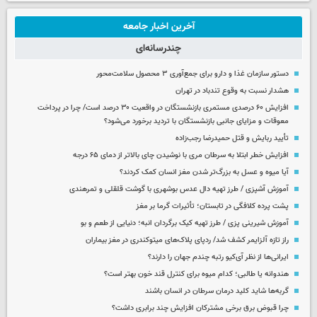
آخرین اخبار جامعه
چندرسانه‌ای
دستور سازمان غذا و دارو برای جمع‌آوری ۳ محصول سلامت‌محور
هشدار نسبت به وقوع تندباد در تهران
افزایش ۶۰ درصدی مستمری‌ بازنشستگان در واقعیت ۳۰ درصد است/ چرا در پرداخت
معوقات و مزایای جانبی بازنشستگان با تردید برخورد می‌شود؟
تأیید ربایش و قتل حمیدرضا رجب‌زاده
افزایش خطر ابتلا به سرطان مری با نوشیدن چای بالاتر از دمای ۶۵ درجه
آیا میوه و عسل به بزرگ‌تر شدن مغز انسان کمک کردند؟
آموزش آشپزی / طرز تهیه دال عدس بوشهری با گوشت قلقلی و تمرهندی
پشت پرده کلافگی در تابستان؛ تأثیرات گرما بر مغز
آموزش شیرینی پزی / طرز تهیه کیک برگردان انبه؛ دنیایی از طعم و بو
راز تازه آلزایمر کشف شد/ ردپای پلاک‌های میتوکندری در مغز بیماران
ایرانی‌ها از نظر آی‌کیو رتبه چندم جهان را دارند؟
هندوانه یا طالبی؛ کدام‌ میوه برای کنترل قند خون بهتر است؟
گربه‌ها شاید کلید درمان سرطان در انسان باشند
چرا قبوض برق برخی مشترکان افزایش چند برابری داشت؟