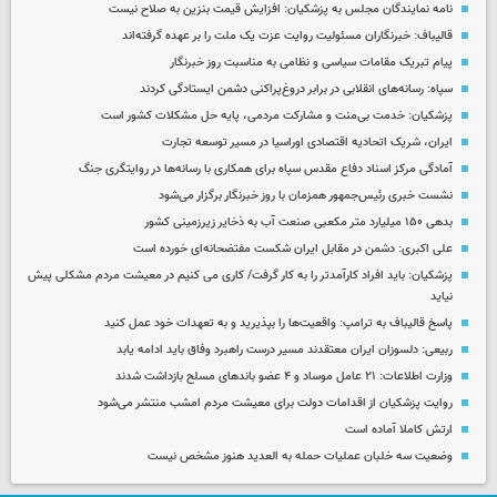
نامه نمایندگان مجلس به پزشکیان: افزایش قیمت بنزین به صلاح نیست
قالیباف: خبرنگاران مسئولیت روایت عزت یک ملت را بر عهده گرفته‌اند
پیام تبریک مقامات سیاسی و نظامی به مناسبت روز خبرنگار
سپاه: رسانه‌های انقلابی در برابر دروغ‌پراکنی دشمن ایستادگی کردند
پزشکیان: خدمت بی‌منت و مشارکت مردمی، پایه حل مشکلات کشور است
ایران، شریک اتحادیه اقتصادی اوراسیا در مسیر توسعه تجارت
آمادگی مرکز اسناد دفاع مقدس سپاه برای همکاری با رسانه‌ها در روایتگری جنگ
نشست خبری رئیس‌جمهور همزمان با روز خبرنگار برگزار می‌شود
بدهی ۱۵۰ میلیارد متر مکعبی صنعت آب به ذخایر زیرزمینی کشور
علی اکبری: دشمن در مقابل ایران شکست مفتضحانه‌ای خورده است
پزشکیان: باید افراد کارآمدتر را به کار گرفت/ کاری می کنیم در معیشت مردم مشکلی پیش
نیاید
پاسخ قالیباف به ترامپ: واقعیت‌ها را بپذیرید و به تعهدات خود عمل کنید
ربیعی: دلسوزان ایران معتقدند مسیر درست راهبرد وفاق باید ادامه یابد
وزارت اطلاعات: ۲۱ عامل موساد و ۴ عضو باندهای مسلح بازداشت شدند
روایت پزشکیان از اقدامات دولت برای معیشت مردم امشب منتشر می‌شود
ارتش کاملا آماده است
وضعیت سه خلبان عملیات حمله به العدید هنوز مشخص نیست