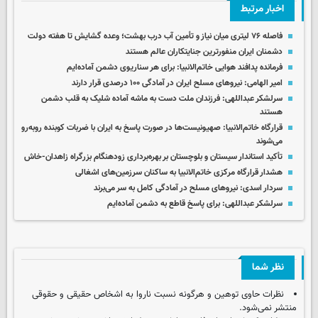
اخبار مرتبط
فاصله ۷۶ لیتری میان نیاز و تأمین آب درب بهشت؛ وعده گشایش تا هفته دولت
دشمنان ایران منفورترین جنایتکاران عالم هستند
فرمانده پدافند هوایی خاتم‌الانبیا: برای هر سناریوی دشمن آماده‌ایم
امیر الهامی: نیروهای مسلح ایران در آمادگی ۱۰۰ درصدی قرار دارند
سرلشکر عبداللهی: فرزندان ملت دست به ماشه آماده شلیک به قلب دشمن
هستند
قرارگاه خاتم‌الانبیا: صهیونیست‌ها در صورت پاسخ به ایران با ضربات کوبنده روبه‌رو
می‌شوند
تأکید استاندار سیستان و بلوچستان بر بهره‌برداری زودهنگام بزرگراه زاهدان-خاش
هشدار قرارگاه مرکزی خاتم‌الانبیا به ساکنان سرزمین‌های اشغالی
سردار اسدی: نیروهای مسلح در آمادگی کامل به سر می‌برند
سرلشکر عبداللهی:‌ برای پاسخ قاطع به دشمن آماده‌ایم
نظر شما
نظرات حاوی توهین و هرگونه نسبت ناروا به اشخاص حقیقی و حقوقی
منتشر نمی‌شود.