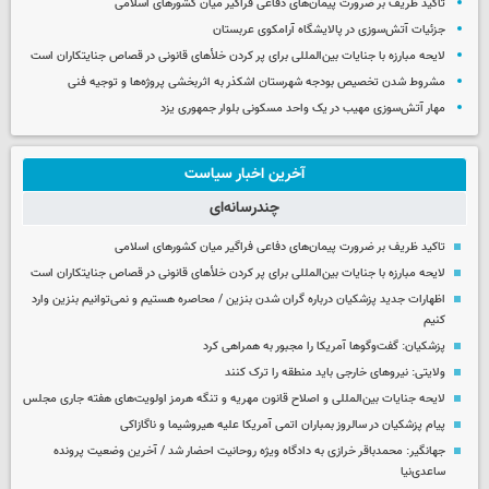
تاکید ظریف بر ضرورت پیمان‌های دفاعی فراگیر میان کشورهای اسلامی
جزئیات آتش‌سوزی در پالایشگاه آرامکوی عربستان
لایحه مبارزه با جنایات بین‌المللی برای پر کردن خلأهای قانونی در قصاص جنایتکاران است
مشروط شدن تخصیص بودجه شهرستان اشکذر به اثربخشی پروژه‌ها و توجیه فنی
مهار آتش‌سوزی مهیب در یک واحد مسکونی بلوار جمهوری یزد
آخرین اخبار سیاست
چندرسانه‌ای
تاکید ظریف بر ضرورت پیمان‌های دفاعی فراگیر میان کشورهای اسلامی
لایحه مبارزه با جنایات بین‌المللی برای پر کردن خلأهای قانونی در قصاص جنایتکاران است
اظهارات جدید پزشکیان درباره گران شدن بنزین / محاصره هستیم و نمی‌توانیم بنزین وارد
کنیم
پزشکیان: گفت‌وگوها آمریکا را مجبور به همراهی کرد
ولایتی: نیروهای خارجی باید منطقه را ترک کنند
لایحه جنایات بین‌المللی و اصلاح قانون مهریه و تنگه هرمز اولویت‌های هفته جاری مجلس
پیام پزشکیان در سالروز بمباران اتمی آمریکا علیه هیروشیما و ناگازاکی
جهانگیر: محمدباقر خرازی به دادگاه ویژه روحانیت احضار شد / آخرین وضعیت پرونده
ساعدی‌نیا