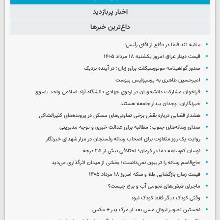
اخبار پربازدید
داغ‌ترین خبرها
بیانیه تند فیفا در دفاع از آقای رئیس!
قیمت دینار عراق امروز یکشنبه ۱۸ مرداد ۱۴۰۵
صدور گواهینامه موتورسیکلت برای زنان؛ در آینده نزدیک
امیرحسین طاهری به پرسپولیس پیوست
فراخوان مشارکت دانشجویان در اردوی جهادی دانشگاه آزاد اسلامی واحد یاسوج
خبرنگاران، وجدان بیدار جامعه هستند
هشدار قضایی درباره نقش برخی تعاونی‌های مسکن در پرونده‌های کثیرالشاکی
صدای رسانه‌های جنوب؛ مطالبه برای عدالت خبری و توجه مدیریتی
روایت یک روز متفاوت برای اصحاب رسانه رفسنجان در مزار شهدای خبرنگار
نوسان کم‌سابقه دما در کرمان؛ اختلافی بیش از ۳۵ درجه
حاج‌قاسم رسانه را تریبون نمی‌دانست؛ بخشی از میدان اثرگذاری می‌دید
قیمت زمان بازگشایی طلا و سکه امروز ۱۸ مرداد ۱۴۰۵
ماجرای قبض‌های نجومی آب و برق چیست؟
وقتی کودک دیگر فقط کودک نبود
نخستین تصویر لیونل مسی بعد از مرگ پدر + عکس