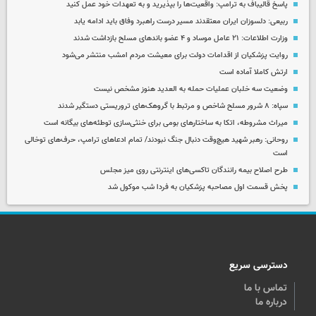
پاسخ قالیباف به ترامپ: واقعیت‌ها را بپذیرید و به تعهدات خود عمل کنید
ربیعی: دلسوزان ایران معتقدند مسیر درست راهبرد وفاق باید ادامه یابد
وزارت اطلاعات: ۲۱ عامل موساد و ۴ عضو باندهای مسلح بازداشت شدند
روایت پزشکیان از اقدامات دولت برای معیشت مردم امشب منتشر می‌شود
ارتش کاملا آماده است
وضعیت سه خلبان عملیات حمله به العدید هنوز مشخص نیست
سپاه: ۸ شرور مسلح شاخص و مرتبط با گروهک‌های تروریستی دستگیر شدند
میراث مشروطه، اتکا به ساختارهای بومی برای خنثی‌سازی توطئه‌های بیگانه است
روحانی: رهبر شهید هیچ‌وقت دنبال جنگ نبودند/ تمام ادعاهای ترامپ، حرف‌های توخالی
است
طرح اصلاح بیمه رانندگان تاکسی‌های اینترنتی روی میز مجلس
پخش قسمت اول مصاحبه پزشکیان به فردا شب موکول شد
دسترسی سریع
تماس با ما
درباره ما