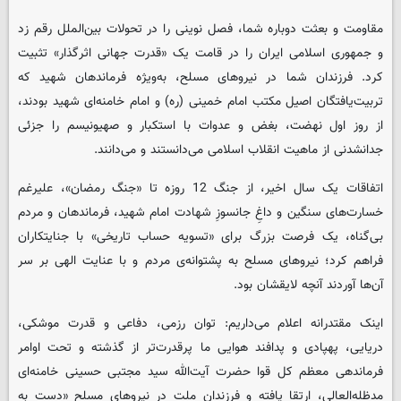
مقاومت و بعثت دوباره شما، فصل نوینی را در تحولات بین‌الملل رقم زد
و جمهوری اسلامی ایران را در قامت یک «قدرت جهانی اثرگذار» تثبیت
کرد. فرزندان شما در نیروهای مسلح، به‌ویژه فرماندهان شهید که
تربیت‌یافتگان اصیل مکتب امام خمینی (ره) و امام خامنه‌ای شهید بودند،
از روز اول نهضت، بغض و عدوات با استکبار و صهیونیسم را جزئی
جدانشدنی از ماهیت انقلاب اسلامی می‌دانستند و می‌دانند.
اتفاقات یک سال اخیر، از جنگ 12 روزه تا «جنگ رمضان»، علیرغم
خسارت‌های سنگین و داغِ جانسوزِ شهادت امام شهید، فرماندهان و مردم
بی‌گناه، یک فرصت بزرگ برای «تسویه حساب تاریخی» با جنایتکاران
فراهم کرد؛ نیروهای مسلح به پشتوانه‌ی مردم و با عنایت الهی بر سر
آن‌ها آوردند آنچه لایقشان بود.
اینک مقتدرانه اعلام می‌داریم: توان رزمی، دفاعی و قدرت موشکی،
دریایی، پهپادی و پدافند هوایی ما پرقدرت‌تر از گذشته و تحت اوامر
فرماندهی معظم کل قوا حضرت آیت‌الله ‌سید مجتبی حسینی خامنه‌ای
مدظله‌العالی، ارتقا یافته و فرزندان ملت در نیروهای مسلح «دست به