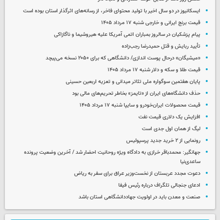
ایسکانیوز در دو سال اخیر با تولید محتوای فاخر، از رسانه‌های اثرگذار استان بوده است
قیمت برنج ایرانی و خارجی شنبه ۱۷ مرداد ۱۴۰۵
پیام پزشکیان در سالروز بمباران اتمی آمریکا علیه هیروشیما و ناگازاکی
تأیید ربایش و قتل حمیدرضا رجب‌زاده
«میشیگان» درحال پوست اندازی/ دانشگاهی که برای ۲۰۵۰ نسخه می‌پیچد
قیمت طلا و سکه و دلار شنبه ۱۷ مرداد ۱۴۰۵
پایان هفتمین سوگواره ملی تئاتر میدانی و تعزیه اربعین حسینی
حذف دانشگاه‌های ایران از «تایمز» بخاطر تحریم‌های مالی بود
قیمت محصولات ایران‌خودرو و سایپا شنبه ۱۷ مرداد ۱۴۰۵
افزایش یک دلاری قیمت نفت
لیگ از همان اول جدی است
رونمایی از ۲ خرید جدید پرسپولیس
جهانگیر: محمدباقر خرازی به دادگاه ویژه روحانیت احضار شد / آخرین وضعیت پرونده
ساعدی‌نیا
دعوت مجدد عربستان از نخست‌وزیر عراق برای سفر به ریاض
ادعای جنجالی تلگراف درباره رئیس فیفا
صنعت و معدن باید در اولویت جهاددانشگاهی استان باشد