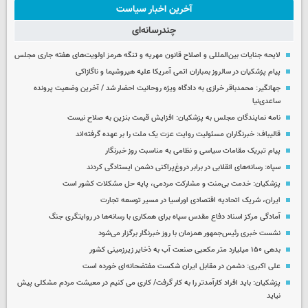
آخرین اخبار سیاست
چندرسانه‌ای
لایحه جنایات بین‌المللی و اصلاح قانون مهریه و تنگه هرمز اولویت‌های هفته جاری مجلس
پیام پزشکیان در سالروز بمباران اتمی آمریکا علیه هیروشیما و ناگازاکی
جهانگیر: محمدباقر خرازی به دادگاه ویژه روحانیت احضار شد / آخرین وضعیت پرونده
ساعدی‌نیا
نامه نمایندگان مجلس به پزشکیان: افزایش قیمت بنزین به صلاح نیست
قالیباف: خبرنگاران مسئولیت روایت عزت یک ملت را بر عهده گرفته‌اند
پیام تبریک مقامات سیاسی و نظامی به مناسبت روز خبرنگار
سپاه: رسانه‌های انقلابی در برابر دروغ‌پراکنی دشمن ایستادگی کردند
پزشکیان: خدمت بی‌منت و مشارکت مردمی، پایه حل مشکلات کشور است
ایران، شریک اتحادیه اقتصادی اوراسیا در مسیر توسعه تجارت
آمادگی مرکز اسناد دفاع مقدس سپاه برای همکاری با رسانه‌ها در روایتگری جنگ
نشست خبری رئیس‌جمهور همزمان با روز خبرنگار برگزار می‌شود
بدهی ۱۵۰ میلیارد متر مکعبی صنعت آب به ذخایر زیرزمینی کشور
علی اکبری: دشمن در مقابل ایران شکست مفتضحانه‌ای خورده است
پزشکیان: باید افراد کارآمدتر را به کار گرفت/ کاری می کنیم در معیشت مردم مشکلی پیش
نیاید