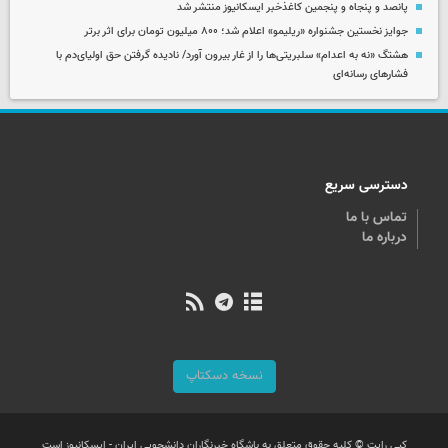
پانصد و پنجاه و پنجمین کاغذخبر ایسکانیوز منتشر شد
جوایز نخستین جشنواره «ریلیمو» اعلام شد؛ ۸۰۰ میلیون تومان برای اثر برتر
هشتگ «نه به اعدام» سلبریتی‌ها را از غار بیرون آورد/ نادیده گرفتن حق اولیای‌دم با
فشارهای رسانه‌ای
دسترسی سریع
تماس با ما
درباره ما
نسخه دسکتاپ
کپی رایت © کلیه حقوق متعلق به باشگاه خبرنگاران دانشجویی ایران - ایسکانیوز است