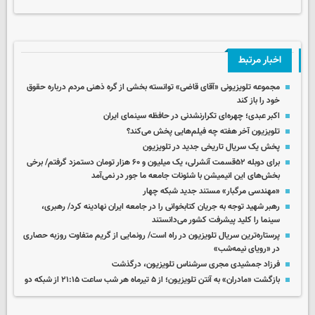
اخبار مرتبط
مجموعه تلویزیونی «آقای قاضی» توانسته بخشی از گره ذهنی مردم درباره حقوق
خود را باز کند
اکبر عبدی؛ چهره‌ای تکرارنشدنی در حافظه سینمای ایران
تلویزیون آخر هفته چه فیلم‌هایی پخش می‌کند؟
پخش یک سریال تاریخی جدید در تلویزیون
برای دوبله ۵۲قسمت آنشرلی، یک میلیون و ۶۰ هزار تومان دستمزد گرفتم/ برخی
بخش‌های این انیمیشن با شئونات جامعه ما جور در نمی‌آمد
«مهندسی مرگبار» مستند جدید شبکه چهار
رهبر شهید توجه به جریان کتابخوانی را در جامعه ایران نهادینه کرد/ رهبری،
سینما را کلید پیشرفت کشور می‌دانستند
پرستاره‌ترین سریال تلویزیون در راه است/ رونمایی از گریم متفاوت روزبه حصاری
در «رویای نیمه‌شب»
فرزاد جمشیدی مجری سرشناس تلویزیون، درگذشت
بازگشت «مادران» به آنتن تلویزیون؛ از ۵ تیرماه هر شب ساعت ۲۱:۱۵ از شبکه دو