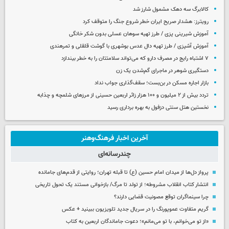
کالابرگ سه دهک مشمول شارز شد
رویترز: هشدار صریح ایران خطر شروع جنگ را متوقف کرد
آموزش شیرینی پزی / طرز تهیه سوهان عسلی بدون شکر خانگی
آموزش آشپزی / طرز تهیه دال عدس بوشهری با گوشت قلقلی و تمرهندی
۷ اشتباه رایج در مصرف دارو که می‌تواند سلامتتان را به خطر بیندازد
دستگیری شوهر در ماجرای گم‌شدن یک زن
بازار اجاره مسکن در بن‌بست؛ سقف‌گذاری جواب نداد
تردد بیش از ۲ میلیون و ۱۰۰ هزار زائر اربعین حسینی از مرزهای شلمچه و چذابه
نخستین هتل سنتی دزفول به بهره برداری رسید
آخرین اخبار فرهنگ‌وهنر
چندرسانه‌ای
پرواز دل‌ها از میدان امام حسین (ع) تا قبله تهران؛ روایتی از قدم‌های جامانده
انتشار کتاب انقلاب مشروطه؛ از تولد تا مرگ/ بازخوانی مستند یک تحول تاریخی
چرا سینماگران توقع مصونیت قضایی دارند؟
گریم متفاوت عموپورنگ را در سریال جدید تلویزیون ببینید + عکس
«از تو می‌خوانم، با تو می‌مانم»؛ دعوت جاماندگان اربعین به کتاب