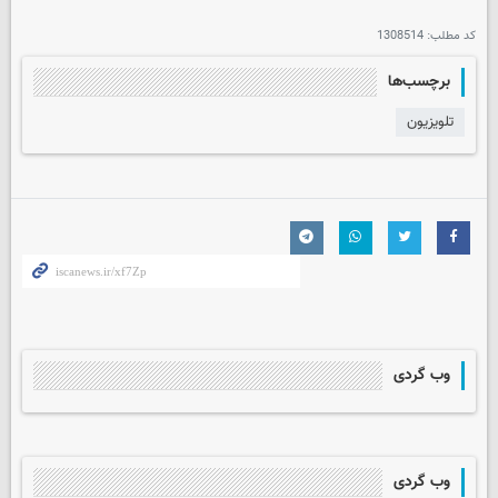
کد مطلب:
1308514
برچسب‌ها
تلویزیون
وب گردی
وب گردی