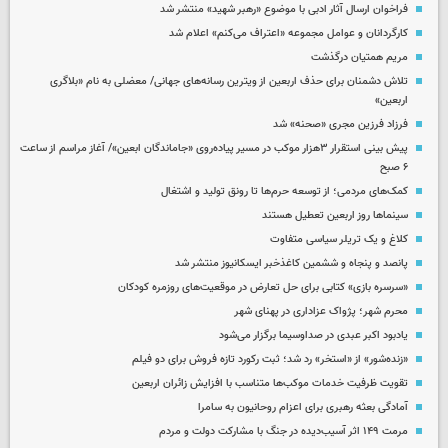
فراخوان ارسال آثار ادبی با موضوع «رهبر شهید» منتشر شد
کارگردانان و عوامل مجموعه «اعتراف می‌کنم» اعلام شد
مریم همتیان درگذشت
تلاش دشمنان برای حذف اربعین از ویترین رسانه‌های جهانی/ معضلی به نام «بلاگری
اربعین»
فرزاد فرزین مجری «صحنه» شد
پیش بینی استقرار ۳هزار موکب در مسیر پیاده‌روی «جاماندگان ابعین»/ آغاز مراسم از ساعت
۶ صبح
کمک‌های مردمی؛ از توسعه حرم‌ها تا رونق تولید و اشتغال
سینماها روز اربعین تعطیل هستند
کلاغ و یک تریلر سیاسی متفاوت
پانصد و پنجاه و ششمین کاغذخبر ایسکانیوز منتشر شد
«سرسره بازی» کتابی برای حل تعارض در موقعیت‌های روزمره کودکان
محرم شهر؛ پژواک عزاداری در پهنای شهر
یادبود اکبر عبدی در صداوسیما برگزار می‌شود
«زنده‌شور» از «استخر» رد شد؛ ثبت رکورد تازه فروش برای دو فیلم
تقویت ظرفیت خدمات موکب‌ها متناسب با افزایش زائران اربعین
آمادگی بعثه رهبری برای اعزام روحانیون به سامرا
مرمت ۱۴۹ اثر آسیب‌دیده در جنگ با مشارکت دولت و مردم