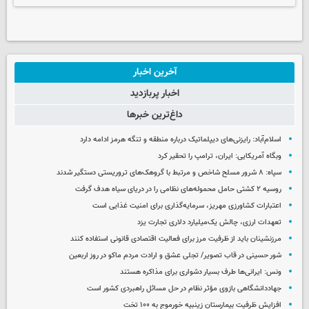
آخرین اخبار
اخبار پربازدید
داغ‌ترین خبرها
اسلام‌آباد: رایزنی‌های دیپلماتیک درباره منطقه و تنگه هرمز ادامه دارد
وبگاه آمریکایی: ایران، ترامپ را تحقیر کرد
سپاه: ۸ شرور مسلح شاخص و مرتبط با گروهک‌های تروریستی دستگیر شدند
روسیه ۲ کشتی حامل محموله‌های نظامی را در دریای سیاه هدف گرفت
اعتبارات کشاورزی مهریز، سرمایه‌گذاری برای امنیت غذایی است
تعهدات ارزی، چالش یک‌میلیارد دلاری تجارت یزد
مرزنشینان باید از ظرفیت مرز برای فعالیت اقتصادی قانونی استفاده کنند
شور حسینی در قاب تصویر/ تجلی عشق و ارادت مردم ماکو در روز اربعین
ونس: ایرانی‌ها طرف بسیار دشواری برای مذاکره هستند
جهاددانشگاهی بازوی مؤثر نظام در حل مسائل راهبردی کشور است
افزایش ظرفیت بیمارستان زینبیه خورموج به ۱۰۰ تخت