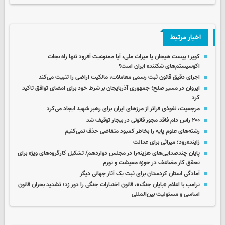
اخبار مرتبط
کویر؛ پیست هیجان یا میراث ملی، آیا ممنوعیت آفرود تنها راه نجات
اکوسیستم‌های شکننده ایران است؟
اجرای دقیق قانون ثبت رسمی معاملات، مالکیت اراضی را تثبیت می‌کند
ایروان در مسیر صلح؛ جمهوری آذربایجان بر شرط خود برای امضای توافق تاکید
کرد
مرجعیت، نفوذی فراتر از مرزهای ایران برای رهبر شهید ایجاد می‌کرد
۲۰۰ راس دام فاقد مجوز قانونی در بیجار توقیف شد
رشته‌های علوم پایه را بخاطر کمبود متقاضی حذف نمی‌کنیم
زاینده‌رود؛ میراثی برای عدالت
پایان چندصدایی‌های هزینه‌زا در مجلس دوازدهم/ تشکیل کارگروه‌های ویژه برای
تحقق کار مضاعف در حوزه‌ معیشت و تورم
آمادگی استان کردستان برای ثبت یک آثار جهانی دیگر
ترامپ با اعلام «پایان جنگ»، قانون اختیارات جنگی را دور زد؛ تشدید بحران قانون
اساسی و مسئولیت بین‌المللی