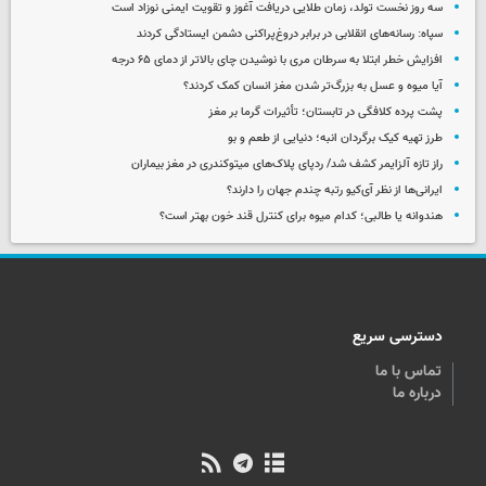
سه روز نخست تولد، زمان طلایی دریافت آغوز و تقویت ایمنی نوزاد است
سپاه: رسانه‌های انقلابی در برابر دروغ‌پراکنی دشمن ایستادگی کردند
افزایش خطر ابتلا به سرطان مری با نوشیدن چای بالاتر از دمای ۶۵ درجه
آیا میوه و عسل به بزرگ‌تر شدن مغز انسان کمک کردند؟
پشت پرده کلافگی در تابستان؛ تأثیرات گرما بر مغز
طرز تهیه کیک برگردان انبه؛ دنیایی از طعم و بو
راز تازه آلزایمر کشف شد/ ردپای پلاک‌های میتوکندری در مغز بیماران
ایرانی‌ها از نظر آی‌کیو رتبه چندم جهان را دارند؟
هندوانه یا طالبی؛ کدام‌ میوه برای کنترل قند خون بهتر است؟
دسترسی سریع
تماس با ما
درباره ما