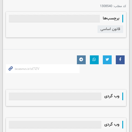
کد مطلب:
1308540
برچسب‌ها
قانون اساسی
وب گردی
وب گردی