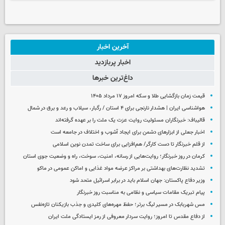
آخرین اخبار
اخبار پربازدید
داغ‌ترین خبرها
قیمت زمان بازگشایی طلا و سکه امروز ۱۷ مرداد ۱۴۰۵
هواشناسی ایران | هشدار نارنجی برای ۴ استان / رگبار، سیلاب و رعد و برق در شمال
قالیباف: خبرنگاران مسئولیت روایت عزت یک ملت را بر عهده گرفته‌اند
اخبار جعلی از ابزارهای دشمن برای ایجاد آشوب و اختلاف در جامعه است
از قلم خبرنگار تا دست کارگر/ هم‌افزایی برای ساخت تمدن نوین اسلامی
کرمان در روز خبرنگار؛ روایت‌هایی از رسانه، امنیت، سوخت، راه و وضعیت جوی استان
تشدید نظارت‌های بهداشتی بر مراکز عرضه مواد غذایی و اماکن عمومی در ماکو
وزیر دفاع پاکستان: جهان اسلام باید در برابر اسرائیل متحد شود
پیام تبریک مقامات سیاسی و نظامی به مناسبت روز خبرنگار
مس شهربابک در مسیر لیگ برتر؛ حفظ مهره‌های کلیدی و جذب بازیکنان تازه‌نفس
از دفاع مقدس تا امروز؛ روایت سردار معروفی از رمز ایستادگی ملت ایران