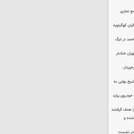
ع تجاری
یان کهگیلویه
احمد در لیگ
هران خنک‌تر
وردار،
یخ بهایی به
خودروی پراید
ا هدف گرفتنند
شده و
گ در نشست