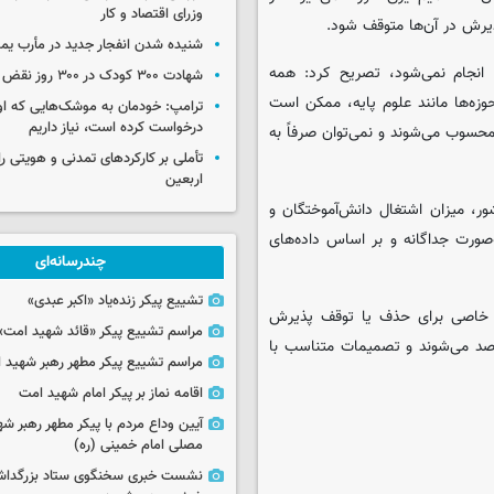
وزرای اقتصاد و کار
یرش در آن‌ها متوقف شود.
شنیده شدن انفجار جدید در مأرب یم
ا انجام نمی‌شود، تصریح کرد: همه
شهادت ۳۰۰ کودک در ۳۰۰ روز نقض آتش‌بس غزه
وزه‌ها مانند علوم پایه، ممکن است
ترامپ: خودمان به موشک‌هایی که او
درخواست کرده است، نیاز داریم
محسوب می‌شوند و نمی‌توان صرفاً به
تأملی بر کارکردهای تمدنی و هویتی ر
اربعین
ر، میزان اشتغال دانش‌آموختگان و
‌صورت جداگانه و بر اساس داده‌های
چندرسانه‌ای
تشییع پیکر زنده‌یاد «اکبر عبدی»
ه خاصی برای حذف یا توقف پذیرش
مراسم تشییع پیکر «قائد شهید امت»
رصد می‌شوند و تصمیمات متناسب با
مراسم تشییع پیکر مطهر رهبر شهید ان
اقامه نماز بر پیکر امام شهید امت
آیین وداع مردم با پیکر مطهر رهبر شه
مصلی امام خمینی (ره)
نشست خبری سخنگوی ستاد بزرگدا