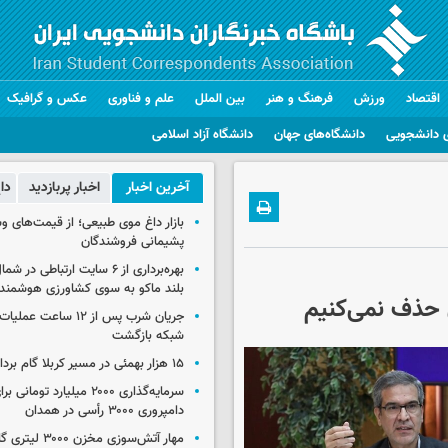
اقتصاد
ورزش
فرهنگ و هنر
بین الملل
علم و فناوری
عکس و گرافیک
 دانشجویی
دانشگاه‌های جهان
دانشگاه آزاد اسلامی
آخرین اخبار
اخبار پربازدید
دا
بازار داغ موی طبیعی؛ از قیمت‌های وس
پشیمانی فروشندگان
بهره‌برداری از ۶ سایت ارتباطی د
بلند ماکو به سوی کشاورزی هوشمند
ی حذف نمی‌کنیم
جریان شرب پس از ۱۲ ساعت 
شبکه بازگشت
۱۵ هزار بهمئی در مسیر کربلا گام برداشتند
سرمایه‌گذاری ۲۰۰۰ میلیارد توم
دامپروری ۳۰۰۰ رأسی در همدان
مهار آتش‌سوزی مخزن