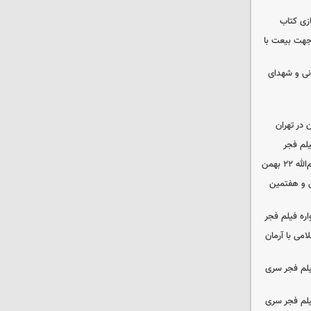
زی کتاب
 جهت بیعت با
نی و شهدای
در تهران
لم فجر
 بهمن
‌ و هفتمین
اره فیلم فجر
امی با آرمان
یلم فجر سری
یلم فجر سری