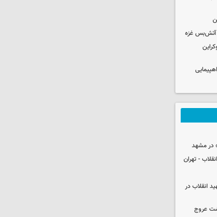
ن
کراین
اهپیمایی
 در مشهد
قلاب - تهران
ید انقلاب در
شت عروج