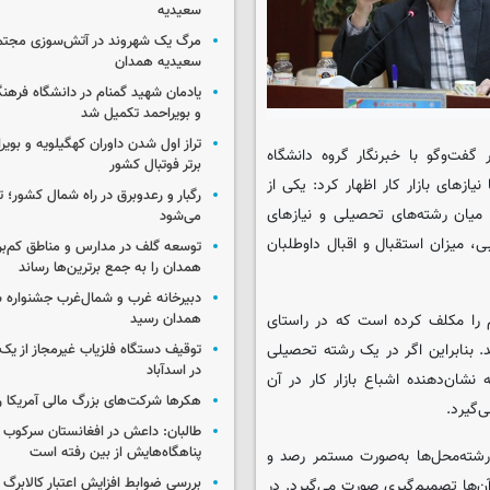
سعیدیه
مرگ یک شهروند در آتش‌سوزی مجتم
سعیدیه همدان
یادمان شهید گمنام در دانشگاه فرهنگ
و بویراحمد تکمیل شد
تراز اول شدن داوران کهگیلویه و بویر
گفت‌وگو با خبرنگار گروه دانشگاه
برتر فوتبال کشور
یازهای بازار کار اظهار کرد: یکی از
رگبار و رعدوبرق در راه شمال کشور؛ ت
 میان رشته‌های تحصیلی و نیازهای
می‌شود
ی، میزان استقبال و اقبال داوطلبان
توسعه گلف در مدارس و مناطق کم‌برخ
همدان را به جمع برترین‌ها رساند
دبیرخانه غرب و شمال‌غرب جشنواره ش
همدان رسید
اساسی نیز وزارت علوم را مکلف کرده است که در راستای
 بنابراین اگر در یک رشته تحصیلی
توقیف دستگاه فلزیاب غیرمجاز از یک 
در اسدآباد
 نشان‌دهنده اشباع بازار کار در آن
هکرها شرکت‌های بزرگ مالی آمریکا ر
‌گیرد.
طالبان: داعش در افغانستان سرکوب 
پناهگاه‌هایش از بین رفته است
رشته‌محل‌ها به‌صورت مستمر رصد و
بررسی ضوابط افزایش اعتبار کالابر
آن‌ها تصمیم‌گیری صورت می‌گیرد. در