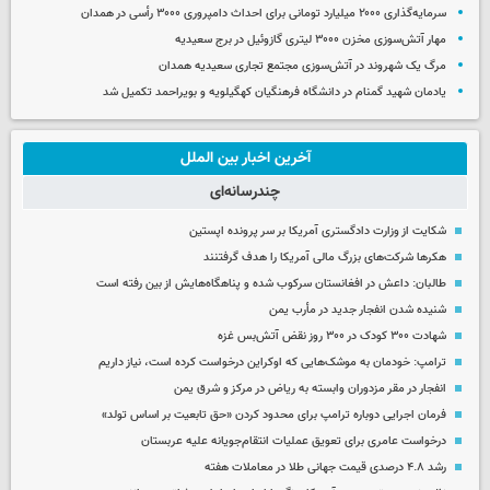
سرمایه‌گذاری ۲۰۰۰ میلیارد تومانی برای احداث دامپروری ۳۰۰۰ رأسی در همدان
مهار آتش‌سوزی مخزن ۳۰۰۰ لیتری گازوئیل در برج سعیدیه
مرگ یک شهروند در آتش‌سوزی مجتمع تجاری سعیدیه همدان
یادمان شهید گمنام در دانشگاه فرهنگیان کهگیلویه و بویراحمد تکمیل شد
آخرین اخبار بین الملل
چندرسانه‌ای
شکایت از وزارت دادگستری آمریکا بر سر پرونده اپستین
هکرها شرکت‌های بزرگ مالی آمریکا را هدف گرفتنند
طالبان: داعش در افغانستان سرکوب شده و پناهگاه‌هایش از بین رفته است
شنیده شدن انفجار جدید در مأرب یمن
شهادت ۳۰۰ کودک در ۳۰۰ روز نقض آتش‌بس غزه
ترامپ: خودمان به موشک‌هایی که اوکراین درخواست کرده است، نیاز داریم
انفجار در مقر مزدوران وابسته به ریاض در مرکز و شرق یمن
فرمان اجرایی دوباره ترامپ برای محدود کردن «حق تابعیت بر اساس تولد»
درخواست عامری برای تعویق عملیات انتقام‌جویانه علیه عربستان
رشد ۴.۸ درصدی قیمت جهانی طلا در معاملات هفته