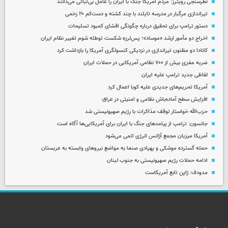
نظرسنجی رویترز: مردم آمریکا جنگ با ایران را عامل بی‌ثباتی می‌دانند
تیراندازی مرگبار در مدرسه‌ تایلند با چند کشته و دست‌کم ۲۰ زخمی
دستور ترامپ برای تحقیق درباره چگونگی افشای کمبود تسلیحات
اخراج دو مأمور ارشد «موساد»؛ پس‌لرزه شکست توطئه شوم تغییر نظام ایران
کانادا دو مظنون تیراندازی در نزدیکی کنسولگری آمریکا را بازداشت کرد
ضربه مغزی بیش از ۷۰۰ نظامی آمریکایی در حملات ایران
لفاظی جدید ترامپ علیه ایران
آمریکا تحریم‌های جدیدی علیه کوبا اعمال کرد
افزایش سطح آماده‌باش نظامی و امنیتی در عراق
حزب‌الله خواستار توقف مذاکرات با رژیم صهیونیستی شد
جانسون: ترامپ از پیامدهای جنگ با ایران برای آمریکایی‌ها آگاه است
آمریکا میزبان مجمع آژانس انرژی اتمی می‌شود
حمله گسترده موشکی و پهپادی صنعا به مواضع نیروهای وابسته به عربستان
ادامه حملات رژیم صهیونیستی به جنوب لبنان
مدودف: ژاپن تابع آمریکاست