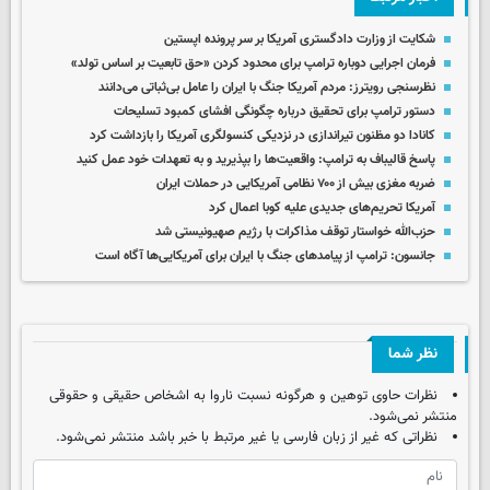
شکایت از وزارت دادگستری آمریکا بر سر پرونده اپستین
فرمان اجرایی دوباره ترامپ برای محدود کردن «حق تابعیت بر اساس تولد»
نظرسنجی رویترز: مردم آمریکا جنگ با ایران را عامل بی‌ثباتی می‌دانند
دستور ترامپ برای تحقیق درباره چگونگی افشای کمبود تسلیحات
کانادا دو مظنون تیراندازی در نزدیکی کنسولگری آمریکا را بازداشت کرد
پاسخ قالیباف به ترامپ: واقعیت‌ها را بپذیرید و به تعهدات خود عمل کنید
ضربه مغزی بیش از ۷۰۰ نظامی آمریکایی در حملات ایران
آمریکا تحریم‌های جدیدی علیه کوبا اعمال کرد
حزب‌الله خواستار توقف مذاکرات با رژیم صهیونیستی شد
جانسون: ترامپ از پیامدهای جنگ با ایران برای آمریکایی‌ها آگاه است
نظر شما
نظرات حاوی توهین و هرگونه نسبت ناروا به اشخاص حقیقی و حقوقی
منتشر نمی‌شود.
نظراتی که غیر از زبان فارسی یا غیر مرتبط با خبر باشد منتشر نمی‌شود.