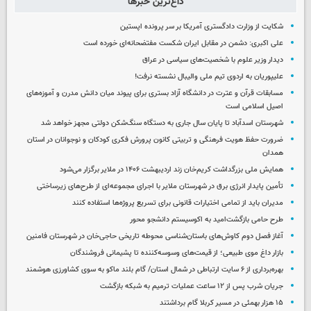
داغ‌ترین خبرها
شکایت از وزارت دادگستری آمریکا بر سر پرونده اپستین
علی اکبری: دشمن در مقابل ایران شکست مفتضحانه‌ای خورده است
دیدار وزیر علوم با شخصیت‌های سیاسی در عراق
علیپوریان به اردوی تیم ملی والیبال نشسته نرفت!
مسابقات قرآن و عترت در دانشگاه آزاد بستری برای پیوند میان دانش مدرن و آموزه‌های
اصیل اسلامی است
شهرستان اسدآباد تا پایان سال جاری به دستگاه سنگ‌شکن دولتی مجهز خواهد شد
ضرورت حفظ هویت فرهنگی و تربیتی کانون پرورش فکری کودکان و نوجوانان در استان
همدان
همایش ملی بزرگداشت کریم‌خان زند اردیبهشت ۱۴۰۶ در ملایر برگزار می‌شود
تأمین پایدار انرژی برق در شهرستان ملایر با اجرای مجموعه‌ای از طرح‌های زیرساختی
مدیران باید از تمامی اختیارات قانونی برای تسریع پروژه‌ها استفاده کنند
طرح حامی بازگشت‌امید به اکوسیستم دانشجو محور
آغاز فصل دوم کاوش‌های باستان‌شناسی محوطه تاریخی حاجی‌خان در شهرستان فامنین
بازار داغ موی طبیعی؛ از قیمت‌های وسوسه‌کننده تا پشیمانی فروشندگان
بهره‌برداری از ۶ سایت ارتباطی در شمال استان/ گام بلند ماکو به سوی کشاورزی هوشمند
جریان شرب پس از ۱۲ ساعت عملیات ترمیم به شبکه بازگشت
۱۵ هزار بهمئی در مسیر کربلا گام برداشتند