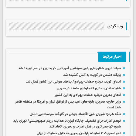
وب گردی
اخبار مرتبط
سپاه: دپوی شناورهای بدون سرنشین آمریکایی در بحرین در هم کوبیده شد
پایگاه دشمن در کویت به آتش کشیده شد
ادعای کویت درباره حملات پهپادی/ پدافند هوایی این کشور فعال شد
شنیده شدن صدای انفجارهای متعدد در بحرین
ادعای بحرین درباره حملات پهپادی به این کشور
وزیر خارجه بحرین: بارقه‌های امید پس از توافق ایران و آمریکا در منطقه ظاهر
شده است
تنگه هرمز؛ شریان خون اقتصاد جهانی در گلوگاه سیاست بین‌الملل
توهم امارات برای تضعیف جایگاه ایران با هدایت رژیم صهیونیستی/ تهران باید
شیوه تهاجمی‌تری در قبال امارات و بحرین اتخاذ کند
لغو عضویت ۳ نماینده پارلمان بحرین به دلیل حمایت از ایران