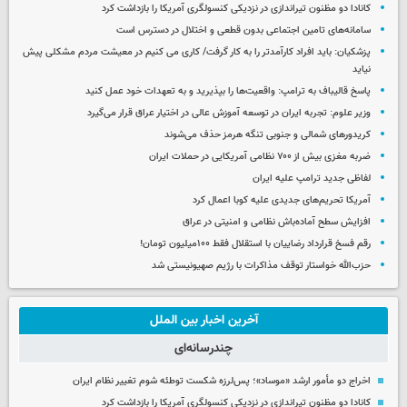
کانادا دو مظنون تیراندازی در نزدیکی کنسولگری آمریکا را بازداشت کرد
سامانه‌های تامین اجتماعی بدون قطعی و اختلال در دسترس است
پزشکیان: باید افراد کارآمدتر را به کار گرفت/ کاری می کنیم در معیشت مردم مشکلی پیش
نیاید
پاسخ قالیباف به ترامپ: واقعیت‌ها را بپذیرید و به تعهدات خود عمل کنید
وزیر علوم: تجربه ایران در توسعه آموزش عالی در اختیار عراق قرار می‌گیرد
کریدورهای شمالی و جنوبی تنگه هرمز حذف می‌شوند
ضربه مغزی بیش از ۷۰۰ نظامی آمریکایی در حملات ایران
لفاظی جدید ترامپ علیه ایران
آمریکا تحریم‌های جدیدی علیه کوبا اعمال کرد
افزایش سطح آماده‌باش نظامی و امنیتی در عراق
رقم فسخ قرارداد رضاییان با استقلال فقط ۱۰۰میلیون تومان!
حزب‌الله خواستار توقف مذاکرات با رژیم صهیونیستی شد
آخرین اخبار بین الملل
چندرسانه‌ای
اخراج دو مأمور ارشد «موساد»؛ پس‌لرزه شکست توطئه شوم تغییر نظام ایران
کانادا دو مظنون تیراندازی در نزدیکی کنسولگری آمریکا را بازداشت کرد