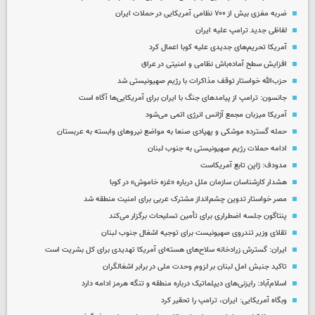
ضربه مغزی بیش از ۷۰۰ نظامی آمریکایی در حملات ایران
لفاظی جدید ترامپ علیه ایران
آمریکا تحریم‌های جدیدی علیه کوبا اعمال کرد
افزایش سطح آماده‌باش نظامی و امنیتی در عراق
حزب‌الله خواستار توقف مذاکرات با رژیم صهیونیستی شد
جانسون: ترامپ از پیامدهای جنگ با ایران برای آمریکایی‌ها آگاه است
آمریکا میزبان مجمع آژانس انرژی اتمی می‌شود
حمله گسترده موشکی و پهپادی صنعا به مواضع نیروهای وابسته به عربستان
ادامه حملات رژیم صهیونیستی به جنوب لبنان
مدودف: ژاپن تابع آمریکاست
هشدار کارشناسان سازمان ملل درباره «غزه‌ خاموش» در کوبا
مصر خواستار تدوین چشم‌انداز مشترک عربی برای امنیت منطقه شد
پنتاگون جلسه اضطراری برای تأمین تسلیحات برگزار می‌کند
تقلای وزیر تندروی صهیونیست برای توجیه اشغال جنوب لبنان
ایران: گسترش زرادخانه سلاح‌های هسته‌ای آمریکا تهدیدی برای کل بشریت است
تاکید جنبش امل لبنان بر لزوم وحدت ملی در برابر اشغالگران
اسلام‌آباد: رایزنی‌های دیپلماتیک درباره منطقه و تنگه هرمز ادامه دارد
وبگاه آمریکایی: ایران، ترامپ را تحقیر کرد