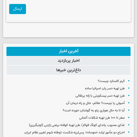
ارسال
آخرین اخبار
اخبار پربازدید
داغ‌ترین خبرها
کرم کاستارد چیست؟
طرز تهیه دسر پان اسپانیا ساده
طرز تهیه دسر بیسکویتی با ژله پرتقالی
آمبولی پا چیست؟ علائم، علل و راه درمان آن
آیا تا به حال هواری پلو به گوشتان خورده است؟
صفر تا ۱۰۰ طرز تهیه شکلات آلمانی
غذای محبوب پاندای کونگ فوکار/ طرز تهیه کوفته برنجی ژاپنی (اونیگیری)
اخراج دو مأمور ارشد «موساد»؛ پس‌لرزه شکست توطئه شوم تغییر نظام ایران