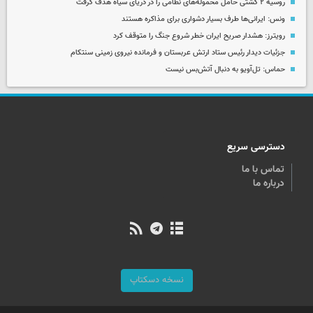
روسیه ۲ کشتی حامل محموله‌های نظامی را در دریای سیاه هدف گرفت
ونس: ایرانی‌ها طرف بسیار دشواری برای مذاکره هستند
رویترز: هشدار صریح ایران خطر شروع جنگ را متوقف کرد
جزئیات دیدار رئیس ستاد ارتش عربستان و فرمانده نیروی زمینی سنتکام
حماس: تل‌آویو به دنبال آتش‌بس نیست
دسترسی سریع
تماس با ما
درباره ما
نسخه دسکتاپ