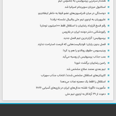
هشدار سرمربی پرسپولیس به جاسوس تیم
استانبول میزبان سوپرجام اسپانیا شد
دودستگی در میان فدراسیون‌های عضو فیفا به خاطر اینفانتینو
علیپوریان به اردوی تیم ملی والیبال نشسته نرفت!
رقم فسخ قرارداد رضاییان با استقلال فقط ۱۰۰میلیون تومان!
رکوردشکنی دختر دونده ایران در بلاروس
پرسپولیس؛ گران‌ترین تیم فصل جدید
فصل بدون پایان؛ فوتبالیست‌هایی که فرصت استراحت ندارند
وینیسیوس حقوق رونالدو را هم رد کرد!
بمب جذاب پرسپولیس از روسیه می‌آید
رامین رضاییان برگشت خورد!
تیم بعدی محمد صلاح مشخص شد
کاپیتان‌های استقلال مشخص شدند/ انتخاب جذاب سهراب
استقلال را فقط یک معجزه نجات می‌دهد!
مأموریت ناگویا؛ نقشه مدال‌های ایران در بازی‌های آسیایی ۲۰۲۶
دعوت از ۲۹ آزادکار به اردوی تیم ملی