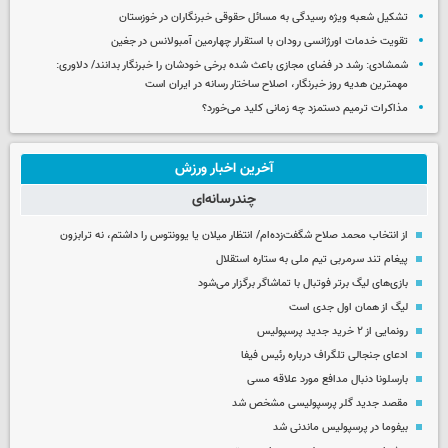
تشکیل شعبه ویژه رسیدگی به مسائل حقوقی خبرنگاران در خوزستان
تقویت خدمات اورژانسی رودان با استقرار چهارمین آمبولانس در جغین
شمشادی: رشد در فضای مجازی باعث شده برخی خودشان را خبرنگار بدانند/ دلاوری:
مهمترین هدیه‌ روز خبرنگار، اصلاح ساختار رسانه در ایران است
مذاکرات ترمیم دستمزد چه زمانی کلید می‌خورد؟
آخرین اخبار ورزش
چندرسانه‌ای
از انتخاب محمد صلاح شگفت‌زده‌ام/ انتظار میلان یا یوونتوس را داشتم، نه ترابزون
پیغام تند سرمربی تیم ملی به ستاره استقلال
بازی‌های لیگ برتر فوتبال با تماشاگر برگزار می‌شود
لیگ از همان اول جدی است
رونمایی از ۲ خرید جدید پرسپولیس
ادعای جنجالی تلگراف درباره رئیس فیفا
بارسلونا دنبال مدافع مورد علاقه مسی
مقصد جدید گلر پرسپولیسی مشخص شد
بیفوما در پرسپولیس ماندنی شد