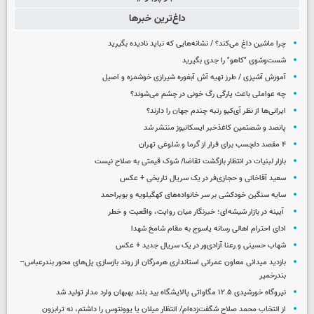
داغ‌ترین خبرها
چرا ماشین داغ می‌کند؟ / نشانه‌هایی که نباید نادیده بگیرید
شست‌وشوی "کاهو" را جدی بگیرید
آموزش آشپزی / طرز تهیه آش آبغوره شیرازی خوشمزه و اصیل
چه عواملی باعث پارگی رگ خونی در چشم می‌شوند؟
ایرانی‌ها از نظر آی‌کیو رتبه چندم جهان را دارند؟
پانصد و شصتمین کاغذخبر ایسکانیوز منتشر شد
۴ مقصد دلچسب برای فرار از گرما و شلوغی تهران
بازار لبنیات در انتظار بازگشت تقاضا/ شوک قیمتی به صلاح نیست
سعید آقاخانی و حجازی‌فر در یک سریال تاریخی + عکس
سایه سنگین خودکشی بر سر خانواده‌های کهگیلویه و بویراحمد
آیینه در بازار شیشه‌ای؛ خبرنگار میان روایت، واقعیت و خطر
ادای احترام اهالی رسانه یاسوج به مقام شامخ شهدا
شهاب حسینی و رعنا آزادی‌ور در یک سریال جدید + عکس
بازدید میدانی معاون عمرانی استانداری هرمزگان از روند بازسازی پل‌های محور بندرعباس–
بندرخمیر
نیروگاه خورشیدی ۱۲.۵ مگاواتی پالایشگاه بید بلند بهبهان وارد مدار تولید شد
از انتخاب محمد صلاح شگفت‌زده‌ام/ انتظار میلان یا یوونتوس را داشتم، نه ترابزون