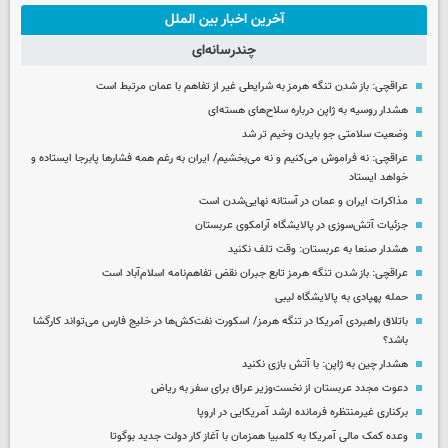
آخرین اخبار بین الملل
چندرسانه‌ای
عراقچی: باز شدن تنگه هرمز به شرایطی غیر از تفاهم با عمان مرتبط است
هشدار روسیه به ژاپن درباره سلاح‌های هسته‌ای
وضعیت سلامتی جو بایدن وخیم تر شد
عراقچی: نه فراموش می‌کنیم و نه می‌بخشیم/ ایران به رغم همه فشارها پابرجا ایستاده و
خواهد ایستاد
مذاکرات ایران و عمان در آستانه نهایی‌شدن است
جزئیات آتش‌سوزی در پالایشگاه آرامکوی عربستان
هشدار صنعا به عربستان: وقت تلف نکنید
عراقچی: باز شدن تنگه هرمز تابع جبران نقض تفاهم‌نامه اسلام‌آباد است
حمله پهپادی به پالایشگاه لیبی
باتلاق راهبردی آمریکا در تنگه هرمز/ اسکورت نفت‌کش‌ها در خلیج فارس می‌تواند کارگشا
باشد؟
هشدار چین به ژاپن: با آتش بازی نکنید
دعوت مجدد عربستان از نخست‌وزیر عراق برای سفر به ریاض
برکناری غیرمنتظره فرمانده ارشد آمریکایی در اروپا
وعده کمک مالی آمریکا به کلمبیا همزمان با آغاز کار دولت جدید بوگوتا