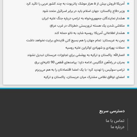
آمریکا فروش بیش از ۵ هزار موشک پاتریوت به چند کشور عربی را تائید کرد
وزیر دفاع پاکستان: جهان اسلام باید در برابر اسرائیل متحد شود
هشدار نمایندگان جمهوری‌خواه به ترامپ درباره جنگ علیه ایران
متلاشی شدن یک هسته تروریستی خطرناک در غرب عراق
هشدار اطلاعاتی آمریکا: روسیه شاید به ناتو حمله کند
یمن به عربستان: تمام جهان را هم بسیج کنی فایده‌ای برایت نخواهد داشت
حملات پهپادی و شهپادی اوکراین علیه روسیه
انصارالله: پاکستان و ترکیه به پوششی برای تجاوزات عربستان تبدیل نشوند
بحران در راه‌آهن انگلیس ادامه دارد؛ پیامدهای قطعی 90 ثانیه‌ای برق
ترامپ سوئیس را تهدید کرد؛ با یک امضا اقتصادتان را به هم می‌ریزم
امضای توافق نظامی مشترک میان عربستان، پاکستان و ترکیه
دسترسی سریع
تماس با ما
درباره ما