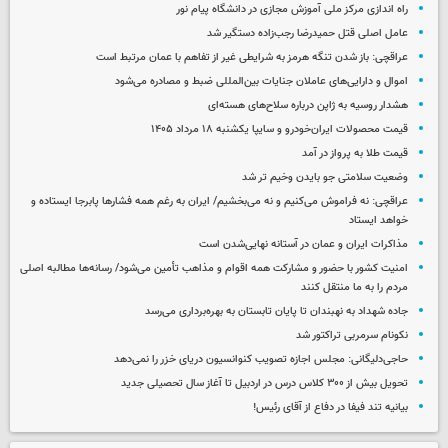
راه اندازی مرکز ملی آموزش مجازی در دانشگاه پیام نور
عامل اصلی قتل حمیدرضا رجب‌زاده دستگیر شد
عراقچی: باز شدن تنگه هرمز به شرایطی غیر از تفاهم با عمان مرتبط است
اموال و دارایی‌های عاملان جنایات بین‌المللی ضبط و مصادره می‌شود
هشدار روسیه به ژاپن درباره سلاح‌های هسته‌ای
قیمت محصولات ایران‌خودرو و سایپا یکشنبه ۱۸ مرداد ۱۴۰۵
قیمت طلا به پرواز در آمد
وضعیت سلامتی جو بایدن وخیم تر شد
عراقچی: نه فراموش می‌کنیم و نه می‌بخشیم/ ایران به رغم همه فشارها پابرجا ایستاده و
خواهد ایستاد
مذاکرات ایران و عمان در آستانه نهایی‌شدن است
امنیت کشور با حضور و مشارکت همه اقوام و مذاهب تأمین می‌شود/ رسانه‌ها مطالبه اصلی
مردم را به ما منتقل کنند
جاده شهداد به نهبندان تا پایان تابستان به بهره‌برداری می‌رسد
نکونام سرمربی تراکتور شد
حاجی‌دلیگانی: مجلس اجازه تصویب کنوانسیون دریای خزر را نمی‌دهد
تحویل بیش از ۳۰۰ کلاس درس در اردبیل تا آغاز سال تحصیلی جدید
بیانیه تند فیفا در دفاع از آقای رئیس!