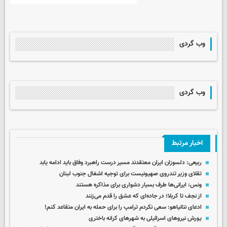
وب گردی
وب گردی
اخبار مرتبط
ربیعی: دلسوزان ایران معتقدند مسیر درست راهبرد وفاق باید ادامه یابد
تقلای وزیر تندروی صهیونیست برای توجیه اشغال جنوب لبنان
ونس: ایرانی‌ها طرف بسیار دشواری برای مذاکره هستند
از نجف تا کربلا؛ در جاده‌ای که عشق را قدم می‌زنند
ادعای نتانیاهو: سعی نکردم ترامپ را برای حمله به ایران متقاعد کنم!
یورش نیروهای اسرائیلی به شهرهای کرانه باختری