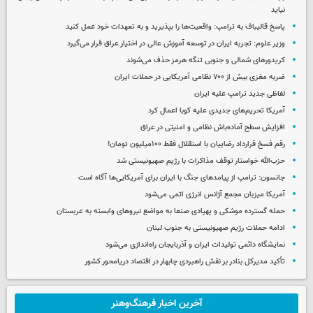
نیاید
پاسخ قالیباف به ترامپ: واقعیت‌ها را بپذیرید و به تعهدات خود عمل کنید
وزیر علوم: تجربه ایران در توسعه آموزش عالی در اختیار عراق قرار می‌گیرد
کریدورهای شمالی و جنوبی تنگه هرمز حذف می‌شوند
ضربه مغزی بیش از ۷۰۰ نظامی آمریکایی در حملات ایران
لفاظی جدید ترامپ علیه ایران
آمریکا تحریم‌های جدیدی علیه کوبا اعمال کرد
افزایش سطح آماده‌باش نظامی و امنیتی در عراق
رقم فسخ قرارداد رضاییان با استقلال فقط ۱۰۰میلیون تومان!
حزب‌الله خواستار توقف مذاکرات با رژیم صهیونیستی شد
جانسون: ترامپ از پیامدهای جنگ با ایران برای آمریکایی‌ها آگاه است
آمریکا میزبان مجمع آژانس انرژی اتمی می‌شود
حمله گسترده موشکی و پهپادی صنعا به مواضع نیروهای وابسته به عربستان
ادامه حملات رژیم صهیونیستی به جنوب لبنان
نمایشگاه دائمی تولیدات ایران و آذربایجان راه‌اندازی می‌شود
تأکید مدیرکل بنادر بر نقش راهبردی چابهار در اقتصاد دریامحور کشور
آخرین اخبار فرهنگ‌وهنر