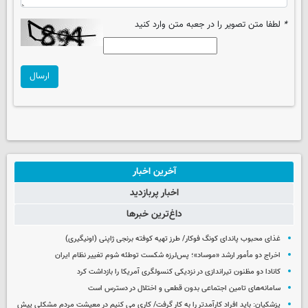
*
لطفا متن تصویر را در جعبه متن وارد کنید
ارسال
آخرین اخبار
اخبار پربازدید
داغ‌ترین خبرها
غذای محبوب پاندای کونگ فوکار/ طرز تهیه کوفته برنجی ژاپنی (اونیگیری)
اخراج دو مأمور ارشد «موساد»؛ پس‌لرزه شکست توطئه شوم تغییر نظام ایران
کانادا دو مظنون تیراندازی در نزدیکی کنسولگری آمریکا را بازداشت کرد
سامانه‌های تامین اجتماعی بدون قطعی و اختلال در دسترس است
پزشکیان: باید افراد کارآمدتر را به کار گرفت/ کاری می کنیم در معیشت مردم مشکلی پیش