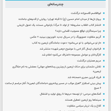
چندرسانه‌ای
ابوالقاسم قاسم‌زاده درگذشت
پرواز دل‌ها از میدان امام حسین (ع) تا قبله تهران؛ روایتی از قدم‌های جامانده
انتشار کتاب انقلاب مشروطه؛ از تولد تا مرگ/ بازخوانی مستند یک تحول تاریخی
چرا سینماگران توقع مصونیت قضایی دارند؟
گریم متفاوت عموپورنگ را در سریال جدید تلویزیون ببینید + عکس
«از تو می‌خوانم، با تو می‌مانم»؛ دعوت جاماندگان اربعین به کتاب
فراخوان ارسال آثار ادبی با موضوع «رهبر شهید» منتشر شد
کارگردانان و عوامل مجموعه «اعتراف می‌کنم» اعلام شد
مریم همتیان درگذشت
تلاش دشمنان برای حذف اربعین از ویترین رسانه‌های جهانی/ معضلی به نام «بلاگری
اربعین»
فرزاد فرزین مجری «صحنه» شد
پیش بینی استقرار ۳هزار موکب در مسیر پیاده‌روی «جاماندگان ابعین»/ آغاز مراسم از ساعت
۶ صبح
کمک‌های مردمی؛ از توسعه حرم‌ها تا رونق تولید و اشتغال
سینماها روز اربعین تعطیل هستند
کلاغ و یک تریلر سیاسی متفاوت