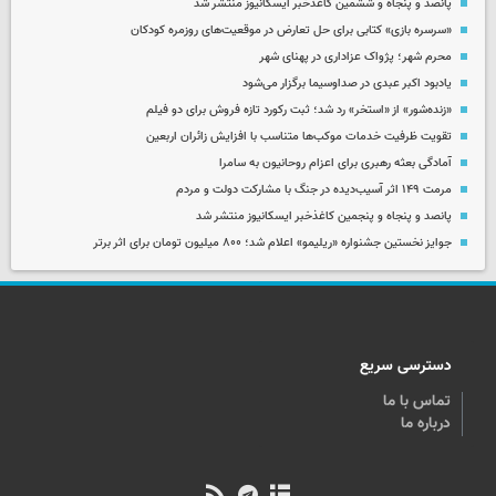
پانصد و پنجاه و ششمین کاغذخبر ایسکانیوز منتشر شد
«سرسره بازی» کتابی برای حل تعارض در موقعیت‌های روزمره کودکان
محرم شهر؛ پژواک عزاداری در پهنای شهر
یادبود اکبر عبدی در صداوسیما برگزار می‌شود
«زنده‌شور» از «استخر» رد شد؛ ثبت رکورد تازه فروش برای دو فیلم
تقویت ظرفیت خدمات موکب‌ها متناسب با افزایش زائران اربعین
آمادگی بعثه رهبری برای اعزام روحانیون به سامرا
مرمت ۱۴۹ اثر آسیب‌دیده در جنگ با مشارکت دولت و مردم
پانصد و پنجاه و پنجمین کاغذخبر ایسکانیوز منتشر شد
جوایز نخستین جشنواره «ریلیمو» اعلام شد؛ ۸۰۰ میلیون تومان برای اثر برتر
دسترسی سریع
تماس با ما
درباره ما