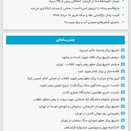
نوسان کم‌سابقه دما در کرمان؛ اختلافی بیش از ۳۵ درجه
حاج‌قاسم رسانه را تریبون نمی‌دانست؛ بخشی از میدان اثرگذاری می‌دید
قیمت زمان بازگشایی طلا و سکه امروز ۱۸ مرداد ۱۴۰۵
ماجرای قبض‌های نجومی آب و برق چیست؟
چندرسانه‌ای
تشییع پیکر زنده‌یاد «اکبر عبدی»
مراسم تشییع پیکر «قائد شهید امت» در مشهد
مراسم تشییع پیکر مطهر رهبر شهید انقلاب - تهران
اقامه نماز بر پیکر امام شهید امت
آیین وداع مردم با پیکر مطهر رهبر شهید انقلاب در مصلی امام خمینی (ره)
نشست خبری سخنگوی ستاد بزرگداشت عروج خونین رهبر شهید
نشست خبری هفتمین نمایشگاه مجازی کتاب
اجتماع خانواده دانشگاه آزاد اسلامی جهت بیعت با رهبر معظم انقلاب
تشییع پیکر شهیدان لاریجانی، سلیمانی و شهدای ناو دنا در تهران
راهپیمایی روز جهانی قدس در تهران
تشییع پیکر مطهر شهدای جنگ رمضان در تهران
اختتامیه چهل و چهارمین جشنواره فیلم فجر