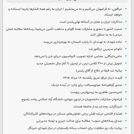
عراقچی: نه فراموش می‌کنیم و نه می‌بخشیم / ایران به رغم همه فشارها پابرجا ایستاده و
خواهد ایستاد
مذاکرات ایران و عمان در آستانه نهایی‌شدن است
امنیت کشور با حضور و مشارکت همه اقوام و مذاهب تأمین می‌شود/ رسانه‌ها مطالبه اصلی
مردم را به ما منتقل کنند
جاده شهداد به نهبندان تا پایان تابستان به بهره‌برداری می‌رسد
نکونام سرمربی تراکتور شد
حاجی‌دلیگانی: مجلس اجازه تصویب کنوانسیون دریای خزر را نمی‌دهد
تحویل بیش از ۳۰۰ کلاس درس در اردبیل تا آغاز سال تحصیلی جدید
بیانیه تند فیفا در دفاع از آقای رئیس!
قیمت دینار عراق امروز یکشنبه ۱۸ مرداد ۱۴۰۵
صدور گواهینامه موتورسیکلت برای زنان؛ در آینده نزدیک
امیرحسین طاهری به پرسپولیس پیوست
فراخوان مشارکت دانشجویان در اردوی جهادی دانشگاه آزاد اسلامی واحد یاسوج
خبرنگاران، وجدان بیدار جامعه هستند
هشدار قضایی درباره نقش برخی تعاونی‌های مسکن در پرونده‌های کثیرالشاکی
صدای رسانه‌های جنوب؛ مطالبه برای عدالت خبری و توجه مدیریتی
روایت یک روز متفاوت برای اصحاب رسانه رفسنجان در مزار شهدای خبرنگار