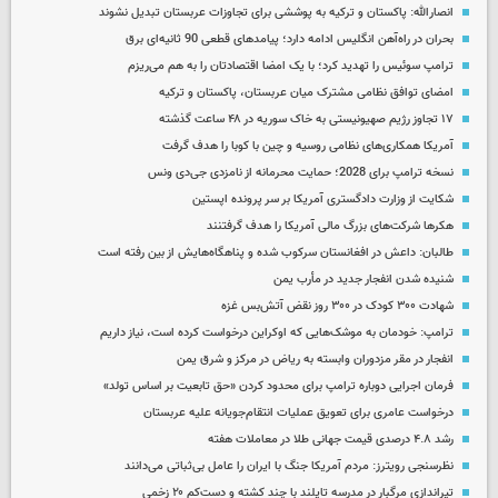
انصارالله: پاکستان و ترکیه به پوششی برای تجاوزات عربستان تبدیل نشوند
بحران در راه‌آهن انگلیس ادامه دارد؛ پیامدهای قطعی 90 ثانیه‌ای برق
ترامپ سوئیس را تهدید کرد؛ با یک امضا اقتصادتان را به هم می‌ریزم
امضای توافق نظامی مشترک میان عربستان، پاکستان و ترکیه
۱۷ تجاوز رژیم صهیونیستی به خاک سوریه در ۴۸ ساعت گذشته
آمریکا همکاری‌های نظامی روسیه و چین با کوبا را هدف گرفت
نسخه ترامپ برای 2028؛ حمایت محرمانه از نامزدی جی‌دی ونس
شکایت از وزارت دادگستری آمریکا بر سر پرونده اپستین
هکرها شرکت‌های بزرگ مالی آمریکا را هدف گرفتنند
طالبان: داعش در افغانستان سرکوب شده و پناهگاه‌هایش از بین رفته است
شنیده شدن انفجار جدید در مأرب یمن
شهادت ۳۰۰ کودک در ۳۰۰ روز نقض آتش‌بس غزه
ترامپ: خودمان به موشک‌هایی که اوکراین درخواست کرده است، نیاز داریم
انفجار در مقر مزدوران وابسته به ریاض در مرکز و شرق یمن
فرمان اجرایی دوباره ترامپ برای محدود کردن «حق تابعیت بر اساس تولد»
درخواست عامری برای تعویق عملیات انتقام‌جویانه علیه عربستان
رشد ۴.۸ درصدی قیمت جهانی طلا در معاملات هفته
نظرسنجی رویترز: مردم آمریکا جنگ با ایران را عامل بی‌ثباتی می‌دانند
تیراندازی مرگبار در مدرسه‌ تایلند با چند کشته و دست‌کم ۲۰ زخمی