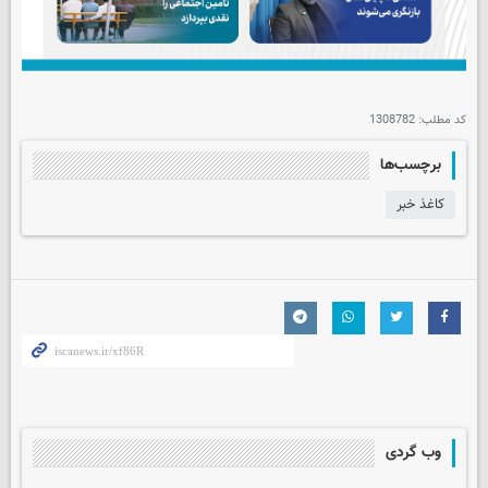
کد مطلب:
1308782
برچسب‌ها
کاغذ خبر
وب گردی