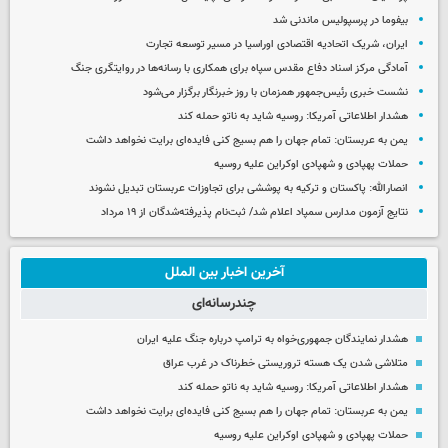
بیفوما در پرسپولیس ماندنی شد
ایران، شریک اتحادیه اقتصادی اوراسیا در مسیر توسعه تجارت
آمادگی مرکز اسناد دفاع مقدس سپاه برای همکاری با رسانه‌ها در روایتگری جنگ
نشست خبری رئیس‌جمهور همزمان با روز خبرنگار برگزار می‌شود
هشدار اطلاعاتی آمریکا: روسیه شاید به ناتو حمله کند
یمن به عربستان: تمام جهان را هم بسیج کنی فایده‌ای برایت نخواهد داشت
حملات پهپادی و شهپادی اوکراین علیه روسیه
انصارالله: پاکستان و ترکیه به پوششی برای تجاوزات عربستان تبدیل نشوند
نتایج آزمون مدارس سمپاد اعلام شد/ ثبت‌نام پذیرفته‌شدگان از ۱۹ مرداد
آخرین اخبار بین الملل
چندرسانه‌ای
هشدار نمایندگان جمهوری‌خواه به ترامپ درباره جنگ علیه ایران
متلاشی شدن یک هسته تروریستی خطرناک در غرب عراق
هشدار اطلاعاتی آمریکا: روسیه شاید به ناتو حمله کند
یمن به عربستان: تمام جهان را هم بسیج کنی فایده‌ای برایت نخواهد داشت
حملات پهپادی و شهپادی اوکراین علیه روسیه