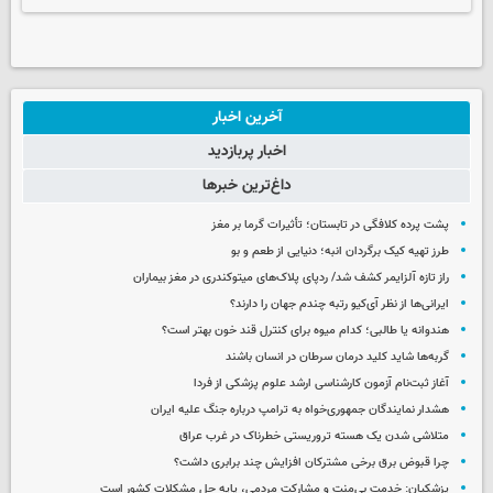
آخرین اخبار
اخبار پربازدید
داغ‌ترین خبرها
پشت پرده کلافگی در تابستان؛ تأثیرات گرما بر مغز
طرز تهیه کیک برگردان انبه؛ دنیایی از طعم و بو
راز تازه آلزایمر کشف شد/ ردپای پلاک‌های میتوکندری در مغز بیماران
ایرانی‌ها از نظر آی‌کیو رتبه چندم جهان را دارند؟
هندوانه یا طالبی؛ کدام‌ میوه برای کنترل قند خون بهتر است؟
گربه‌ها شاید کلید درمان سرطان در انسان باشند
آغاز ثبت‌نام‌ آزمون کارشناسی ارشد علوم پزشکی از فردا
هشدار نمایندگان جمهوری‌خواه به ترامپ درباره جنگ علیه ایران
متلاشی شدن یک هسته تروریستی خطرناک در غرب عراق
چرا قبوض برق برخی مشترکان افزایش چند برابری داشت؟
پزشکیان: خدمت بی‌منت و مشارکت مردمی، پایه حل مشکلات کشور است