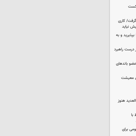
شکست
 گرفت/ کاری
ش نیاید
بپذیرید و به
 درست راهبرد
ت اطلاعات: ۲۱ عامل موساد و ۴ عضو باندهای
ای معیشت
لعدید هنوز
 با
ومی برای