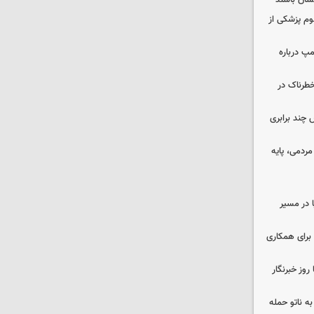
نسان باشند
لوم پزشکی از
مپ درباره
طرناک در
چند برابری
ردمی، پایه
ا در مسیر
برای همکاری
وز خبرنگار
ه ناتو حمله