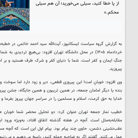
از پا خطا کنید، سیلی می‌خورید؛ آن هم سیلی
محکم.»
خردادماه ۱۴۰۵) در محل دانشگاه تهران افزود: بی‌هیچ تردیدی
جنگِ ایمان و کفر است. شما با دنیای کفر و شرک طرف هستید و بر اس
پیروزید.
وی افزود: خوبانِ امت! این پیروزی قطعی، دیر و زود دارد اما سوخت و 
بنده یا دیگر امامان جمعه، در همین تریبون و همین جایگاه، جشن پیر
خدایا به حق کرمت، اسلام و مسلمین را در سراسر جهان پیروز بفرما و د
خطیب نماز جمعه تهران عنوان کرد: دو تحلیل محضر شما خوبان ع
مقابله‌به‌مثل است. آنچه در هفته گذشته اتفاق افتاد، به‌ویژه ورود ا
عقب‌نشینی دشمن، حاوی چند پیام بود. پیام اول این است که آنچه مس
عمل می‌کنند. گفتند اگر به ضاحیه حمله کنید، پاسخ می‌دهیم و می‌زنیم