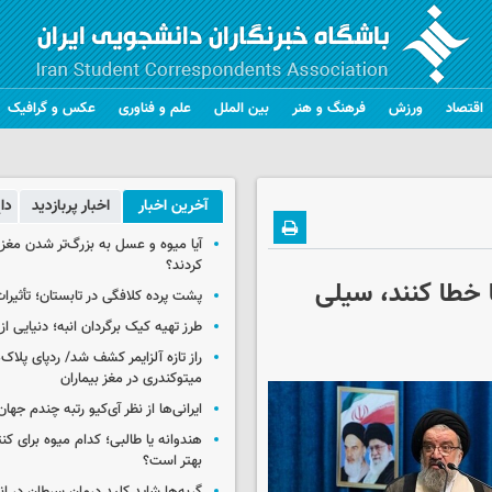
اقتصاد
ورزش
فرهنگ و هنر
بین الملل
علم و فناوری
عکس و گرافیک
آخرین اخبار
اخبار پربازدید
دا
آیا میوه و عسل به بزرگ‌تر شدن مغز
کردند؟
ا خطا کنند، سیلی
پشت پرده کلافگی در تابستان؛ تأثیرات
طرز تهیه کیک برگردان انبه؛ دنیایی از
راز تازه آلزایمر کشف شد/ ردپای پلاک‌
میتوکندری در مغز بیماران
ایرانی‌ها از نظر آی‌کیو رتبه چندم جهان 
هندوانه یا طالبی؛ کدام‌ میوه برای ک
بهتر است؟