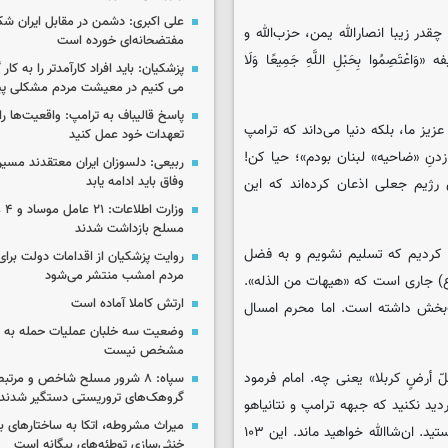
علی اکبری: دشمن در مقابل ایران 
در زیبا انصارالله یمن، حزب‌الله و
مفتضحانه‌ای خورده است
ِمُوا بِحَبْلِ اللَّهِ جَمِیعًا وَلَا
پزشکیان: باید افراد کارآمدتر را به کار
می کنیم در معیشت مردم مشکلی پی
پاسخ قالیباف به ترامپ: واقعیت‌ها را 
یز ما، بلکه دنیا می‌داند که ترامپ
تعهدات خود عمل کنید
زدنِ «ضاحیه» لبنان بودم»؛ حیا کن!
ربیعی: دلسوزان ایران معتقدند مسیر
وفاق باید ادامه یابد
 رژیم جعلی اذعان کرده‌اند که این
وزار
مسلح بازداشت شدند
ب کردیم که تسلیم نشویم و به فضل
روایت پزشکیان از اقدامات دولت بر
مردم امشب منتشر می‌شود
) جاری است که «هیهات من الذله».
ارتش کاملا آماده است
‌بخش داشته است. اما محرم امسال
وضعیت سه خلبان عملیات حمله به ا
مشخص نیست
 أرضٍ کربلا» یعنی چه. امام فرمود
سپاه: ۸ شرور مسلح شاخص و مرتبط
گروهک‌های تروریستی دستگیر شدند
دید نکنید که جبهه ترامپ و نتانیاهو
میراث مشروطه، اتکا به ساختارهای ب
از مصادیق بارز جبهه یزیدیان است و شما خوبان در جبهه حسینیان هستید. ان‌شاالله خواهید ماند. این ۱۰۳
خنثی‌سازی توطئه‌های بیگانه است