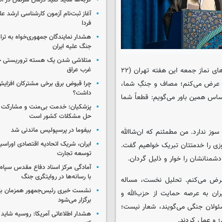
گربه‌ها شاید کلید درمان سرطان در ا
آغاز ثبت‌نام‌ آزمون کارشناسی ارشد ع
فردا
هشدار نمایندگان جمهوری‌خواه به ترا
جنگ علیه ایران
متلاشی شدن یک هسته تروریستی خ
به گزارش گروه سیاست ایسکانیوز، آیت‌الله سید احمد خاتمی در خطبه‌های نماز جمعه این هفته تهران (۲۲
غرب عراق
 به شما عرض می‌کنم؛ مصاف و جنگِ شما،
چرا قبوض برق برخی مشترکان افزایش 
داشت؟
اس همین باور می‌گویم: قطعاً شما
پزشکیان: خدمت بی‌منت و مشارکت م
حل مشکلات کشور است
بیفوما در پرسپولیس ماندنی شد
سوز ندارد. من مطمئنم که ان‌شاالله
ایران، شریک اتحادیه اقتصادی اوراسی
وزی را خدمتتان تبریک خواهیم گفت.
توسعه تجارت
شمنانشان را خوار و ذلیل گردان.
آمادگی مرکز اسناد دفاع مقدس سپاه 
با رسانه‌ها در روایتگری جنگ
رض می‌کنم. تحلیل نخست، مساله
نشست خبری رئیس‌جمهور همزمان با ر
یران به عرصه حمایت از حزب‌الله و
برگزار می‌شود
ئولان جنگی می‌گویند، شعار نیست؛
هشدار اطلاعاتی آمریکا: روسیه شاید ب
؛ و عمل کردند.