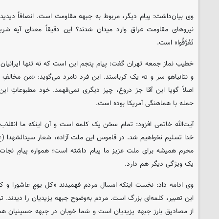
وی بیان‌داشت: پیام دیگر، مربوط به جبهه مقاومت است. انصافاً دیدید چق
نیروهای مقاومت عراق وارد میدان شدند؟ این دقیقاً معنای آیه شریفه «وَاعْتَص
تَفَرَّقُوا» است.
خطیب نماز جمعه تهران گفت: پیام پنجم این است که نه تنها ایرانیان عز
و نتانیاهو سر و ته یک کرباسند. این فرد نامرد می‌گوید: «من مخالفِ 
اصلاً گویا این آقا جز دروغ، چیز دیگری نمی‌فهمد. خود مطبوعاتِ این
حمله با هماهنگی آمریکا بوده است.
آیت‌الله خاتمی افزود: تمام سخن یک کلمه است و آن اینکه ما انقلا
خدا تسلیم نخواهیم شد. در قاموس این ملت آزاده، شعار سیدالشهدا (ع
محرم همیشه برای ملت عزیز ما پیام داشته است؛ همواره پیامِ نجات
یک ویژگی دیگر هم دارد.
وی ادامه داد: نخست اینکه امسال مردم فهمیدند «کل یومٍ عاشورا و کلّ
این تعبیر، کلمه‌ای بزرگ است. مردم به‌وضوح جبهه یزیدیان را دیدند. تر