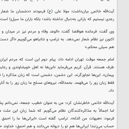
آیت‌الله خاتمی بیان‌داشت: مولا علی (ع) فرمودند «دشمنان ما شعار 
رعدی نیستیم که بارانی به‌دنبال نداشته باشد؛ بلکه باران ما سیل‌زا است.
وی گفت: فرمانده هوافضا گفت: «الوعد وفا» و مردم نیز در میدان و در
اکنون نیز نظام شعار نمی‌دهد. به ترامپ و نتانیاهو می‌گوییم «اگر دست 
هم سیلی محکم.»
امام جمعه موقت تهران ادامه داد: پیام دوم این است که مردم ایرا
طرف‌ هستند. قرآن کریم می‌فرماید «این‌ها نه اهل خویشاوندی و رعا
پیمان». این‌ها تجاوزگرند. این دشمن، دشمنی است که زبان مذاکره را ن
فقط زبان زور را می‌فهمد. بحمدالله، نیروهای مسلح ما زبان زور را به آن
داد.
آیت‌الله خاتمی خاطرنشان کرد: من به عنوان خطیب جمعه، نمی‌دانم پش
اما اجمالاً به مذاکره‌کنندگان نظام می‌گویم که شما زبانِ این ملت
فرمود: «هیهات من الذله». ترامپ گفته است «ایرانی‌ها ما را احمق م
حساب می‌زنند! ایرانی‌ها هم تو را دیوانه می‌دانند و هم احمق؛ خداوند 