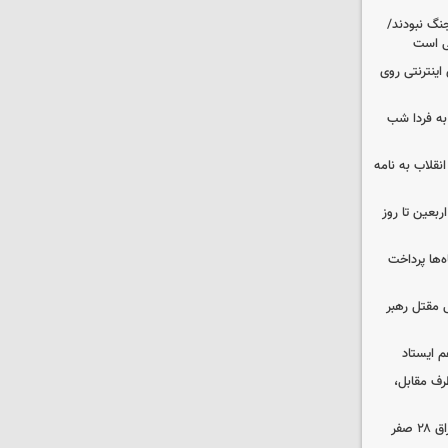
نگ نبودند/
لی است
اینترنتی روی
ه فردا شب
انقلاب به نامه
بعین تا روز
‌ها پرداخت
 مقتل رهبر
م ایستاد
رف مقابل،
مهاجرانی: تردد از گذرگاه چیلات به عراق ۲۸ صفر