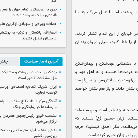
کند
یمن به عربستان: تمام جهان را هم 
می‌دهند، اما ما عمل می‌کنیم». ما
فایده‌ای برایت نخواهد داشت
حملات پهپادی و شهپادی اوکراین علی
انصارالله: پاکستان و ترکیه به پوششی
 خیابان از این اقدام تشکر کردند.
عربستان تبدیل نشوند
از پا خطا کنید، سیلی می‌خورید؛ آن
آخرین اخبار سیاست
چندرس
ن با دشمنانی عهدشکن و پیمان‌شکن
یت حرمت‌ها هستند و نه اهل عهد و
پزشکیان: خدمت بی‌منت و مشارکت م
حل مشکلات کشور است
می‌فهمد، زبان آتش‌بس را نمی‌فهمد؛
ایران، شریک اتحادیه اقتصادی اوراسی
ان نشان دادند و باز هم نشان خواهند
توسعه تجارت
آمادگی مرکز اسناد دفاع مقدس سپاه 
با رسانه‌ها در روایتگری جنگ
ت‌صحنه چه خبر است و نپرسیده‌ام؛
نشست خبری رئیس‌جمهور همزمان با ر
 هستید، زبانِ حسین (ع) هستید که
برگزار می‌شود
ی‌دانند». مگر احمق نیستید؟ حرفِ
بدهی ۱۵۰ میلیارد متر مکعبی صن
حق را بر زبان جاری کرده است.
زیرزمینی کشور