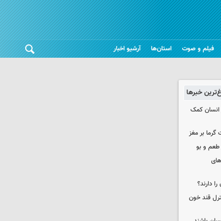
فیلم و صوت
استان‌ها
آرشیو اخبار
غ‌ترین خبرها
 انسان کمک
 گرما بر مغز
 طعم و بو
های
را دارند؟
نترل قند خون