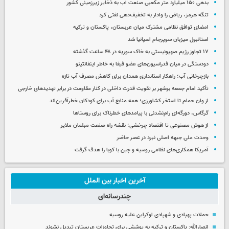
بدهی ۱۵۰ میلیارد متر مکعبی صنعت آب به ذخایر زیرزمینی کشور
تنگه هرمز، ریاض را وادار به تخفیف‌دهی نفتی کرد
امضای توافق نظامی مشترک میان عربستان، پاکستان و ترکیه
استانبول میزبان سوپرجام اسپانیا شد
۱۷ تجاوز رژیم صهیونیستی به خاک سوریه در ۴۸ ساعت گذشته
دودستگی در میان فدراسیون‌های عضو فیفا به خاطر اینفانتینو
بازچرخانی آب؛ راهکار استانداری همدان برای کاهش مصرف آب تازه
تأکید امام جمعه بوشهر بر تقویت قدرت داخلی در کنار مقاومت در برابر تهدیدهای خارجی
از وان حمام تا استخر کشاورزی؛ همه منابع آب برای کودکان خطرآفرین‌اند
گرگاس، دورگه‌ای رام‌نشدنی با پیامدهای خطرناک برای روستاها
از هوش مصنوعی تا اقتصاد چرخشی؛ نقشه راه صنعت مبلمان ملایر
وحدت ملی جبهه اصلی نبرد در عصر حاضر
آمریکا همکاری‌های نظامی روسیه و چین با کوبا را هدف گرفت
آخرین اخبار بین الملل
چندرسانه‌ای
حملات پهپادی و شهپادی اوکراین علیه روسیه
انصارالله: پاکستان و ترکیه به پوششی برای تجاوزات عربستان تبدیل نشوند