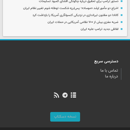
دستور ترامپ برای تحقیق درباره چگونگی افشای کمبود تسلیحات
اخراج دو مأمور ارشد «موساد»؛ پس‌لرزه شکست توطئه شوم تغییر نظام ایران
کانادا دو مظنون تیراندازی در نزدیکی کنسولگری آمریکا را بازداشت کرد
ضربه مغزی بیش از ۷۰۰ نظامی آمریکایی در حملات ایران
لفاظی جدید ترامپ علیه ایران
دسترسی سریع
تماس با ما
درباره ما
نسخه دسکتاپ