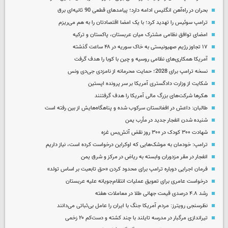
بحران در راه‌آهن انگلیس ادامه دارد؛ پیامدهای قطعی 90 ثانیه‌ای برق
ترامپ سوئیس را تهدید کرد؛ با یک امضا اقتصادتان را به هم می‌ریزم
امضای توافق نظامی مشترک میان عربستان، پاکستان و ترکیه
۱۷ تجاوز رژیم صهیونیستی به خاک سوریه در ۴۸ ساعت گذشته
آمریکا همکاری‌های نظامی روسیه و چین با کوبا را هدف گرفت
نسخه ترامپ برای 2028؛ حمایت محرمانه از نامزدی جی‌دی ونس
شکایت از وزارت دادگستری آمریکا بر سر پرونده اپستین
هکرها شرکت‌های بزرگ مالی آمریکا را هدف گرفتنند
طالبان: داعش در افغانستان سرکوب شده و پناهگاه‌هایش از بین رفته است
شنیده شدن انفجار جدید در مأرب یمن
شهادت ۳۰۰ کودک در ۳۰۰ روز نقض آتش‌بس غزه
ترامپ: خودمان به موشک‌هایی که اوکراین درخواست کرده است، نیاز داریم
انفجار در مقر مزدوران وابسته به ریاض در مرکز و شرق یمن
فرمان اجرایی دوباره ترامپ برای محدود کردن «حق تابعیت بر اساس تولد»
درخواست عامری برای تعویق عملیات انتقام‌جویانه علیه عربستان
رشد ۴.۸ درصدی قیمت جهانی طلا در معاملات هفته
نظرسنجی رویترز: مردم آمریکا جنگ با ایران را عامل بی‌ثباتی می‌دانند
تیراندازی مرگبار در مدرسه‌ تایلند با چند کشته و دست‌کم ۲۰ زخمی