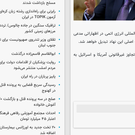
مسلح بازداشت شدند
رایزنی برای راه‌اندازی رشته زبان کره‌ای
آزمون TOPIK در ایران
ترافیک سنگین در جاده چالوس/ تردد 
مرزهای زمینی کشور
لمللی انرژی اتمی در اظهاراتی مدعی
تقلای وزیر تندروی صهیونیست برای ت
ت اصلی این نهاد تبدیل خواهد شد.
جنوب لبنان
ابوالقاسم قاسم‌زاده درگذشت
ز غیرقانونی آمریکا و اسرائیل به
روایت پزشکیان از اقدامات دولت بر
مردم امشب منتشر می‌شود
پاییز پرباران در راه ایران
رسیدگی سریع قضایی به پرونده قتل 
در کهنوج
آغوش خانواده
احداث مجتمع آموزشی رفاهی فرهنگیا
اعتبار ۴۵ میلیارد تومان
۲۰ تخت جدید به اورژانس بیمارستان 
اضافه شد