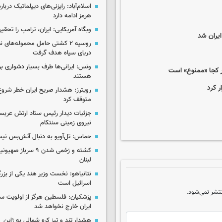
اسلام‌آباد: رایزنی‌های دیپلماتیک دربا
هرمز ادامه دارد
وبگاه آمریکایی: ایران، ترامپ را تحقیر
ایران شد
روسیه ۲ کشتی حامل محموله‌های ن
دریای سیاه هدف گرفت
ونس: ایرانی‌ها طرف بسیار دشواری بر
ر کجا «ممنوع» است
هستند
ر کرد
رویترز: هشدار صریح ایران خطر شروع
متوقف کرد
جزئیات دیدار رئیس ستاد ارتش عربست
نیروی زمینی سنتکام
حماس: تل‌آویو به دنبال آتش‌بس ن
کشته و زخمی شدن ۹ سرب
لبنان
نتانیاهو: نخست وزیر هند یکی از بزر
اسرائیل است
تشر نمی‌شود.
پزشکیان: فلسطین هرگز از اولویت 
ایران خارج نخواهد شد
هشدار تند و تیز کره شمالی به ژاپن