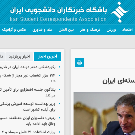
اقتصاد
ورزش
فرهنگ و هنر
بین الملل
علم و فناوری
عکس و گرافیک
آخرین اخبار
اخبار پربازدید
دا
رکوردشکنی دختر دونده ایران در بلار
۱۹۴ هزار انشعاب غیر مجاز از شبکه 
ه‌ای ایران
شد
پنتاگون جلسه اضطراری برای تأمین تس
می‌کند
وزیر بهداشت: توسعه آموزش پزشکی، 
برای آینده کشور است
ربیعی: دلسوزان ایران معتقدند مسیر
وفاق باید ادامه یابد
وزار