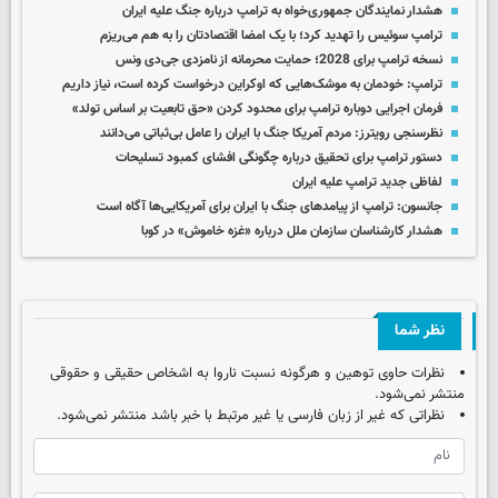
هشدار نمایندگان جمهوری‌خواه به ترامپ درباره جنگ علیه ایران
ترامپ سوئیس را تهدید کرد؛ با یک امضا اقتصادتان را به هم می‌ریزم
نسخه ترامپ برای 2028؛ حمایت محرمانه از نامزدی جی‌دی ونس
ترامپ: خودمان به موشک‌هایی که اوکراین درخواست کرده است، نیاز داریم
فرمان اجرایی دوباره ترامپ برای محدود کردن «حق تابعیت بر اساس تولد»
نظرسنجی رویترز: مردم آمریکا جنگ با ایران را عامل بی‌ثباتی می‌دانند
دستور ترامپ برای تحقیق درباره چگونگی افشای کمبود تسلیحات
لفاظی جدید ترامپ علیه ایران
جانسون: ترامپ از پیامدهای جنگ با ایران برای آمریکایی‌ها آگاه است
هشدار کارشناسان سازمان ملل درباره «غزه‌ خاموش» در کوبا
نظر شما
نظرات حاوی توهین و هرگونه نسبت ناروا به اشخاص حقیقی و حقوقی
منتشر نمی‌شود.
نظراتی که غیر از زبان فارسی یا غیر مرتبط با خبر باشد منتشر نمی‌شود.