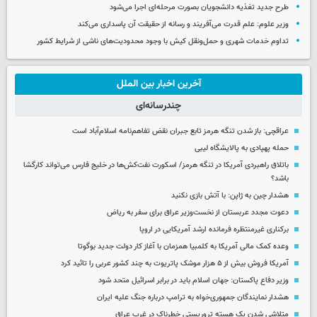
طرح جدید تغذیه دانشجویان بصورت مرحله‌ای اجرا می‌شود
وزیر علوم: علم قدرت می‌آفریند و رسانه از حقیقت آن پاسداری می‌کند
تداوم خدمات شهری و حمل‌ونقل کیش با وجود محدودیت‌های ناشی از شرایط کشور
آخرین اخبار بین الملل
چندرسانه‌ای
عراقچی: باز شدن تنگه هرمز تابع جبران نقض تفاهم‌نامه اسلام‌آباد است
حمله پهپادی به پالایشگاه لیبی
باتلاق راهبردی آمریکا در تنگه هرمز/ اسکورت نفت‌کش‌ها در خلیج فارس می‌تواند کارگشا
باشد؟
هشدار چین به ژاپن: با آتش بازی نکنید
دعوت مجدد عربستان از نخست‌وزیر عراق برای سفر به ریاض
برکناری غیرمنتظره فرمانده ارشد آمریکایی در اروپا
وعده کمک مالی آمریکا به کلمبیا همزمان با آغاز کار دولت جدید بوگوتا
آمریکا فروش بیش از ۵ هزار موشک پاتریوت به چند کشور عربی را تائید کرد
وزیر دفاع پاکستان: جهان اسلام باید در برابر اسرائیل متحد شود
هشدار نمایندگان جمهوری‌خواه به ترامپ درباره جنگ علیه ایران
متلاشی شدن یک هسته تروریستی خطرناک در غرب عراق