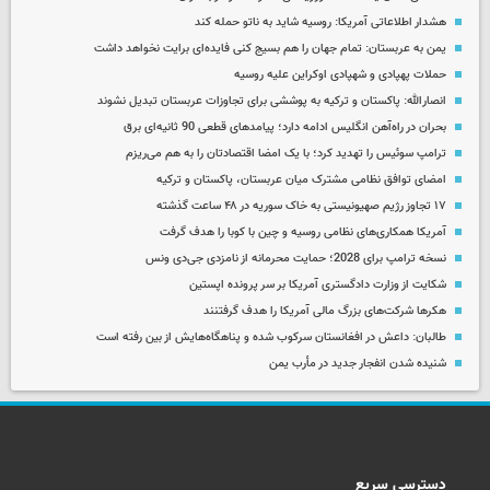
هشدار اطلاعاتی آمریکا: روسیه شاید به ناتو حمله کند
یمن به عربستان: تمام جهان را هم بسیج کنی فایده‌ای برایت نخواهد داشت
حملات پهپادی و شهپادی اوکراین علیه روسیه
انصارالله: پاکستان و ترکیه به پوششی برای تجاوزات عربستان تبدیل نشوند
بحران در راه‌آهن انگلیس ادامه دارد؛ پیامدهای قطعی 90 ثانیه‌ای برق
ترامپ سوئیس را تهدید کرد؛ با یک امضا اقتصادتان را به هم می‌ریزم
امضای توافق نظامی مشترک میان عربستان، پاکستان و ترکیه
۱۷ تجاوز رژیم صهیونیستی به خاک سوریه در ۴۸ ساعت گذشته
آمریکا همکاری‌های نظامی روسیه و چین با کوبا را هدف گرفت
نسخه ترامپ برای 2028؛ حمایت محرمانه از نامزدی جی‌دی ونس
شکایت از وزارت دادگستری آمریکا بر سر پرونده اپستین
هکرها شرکت‌های بزرگ مالی آمریکا را هدف گرفتنند
طالبان: داعش در افغانستان سرکوب شده و پناهگاه‌هایش از بین رفته است
شنیده شدن انفجار جدید در مأرب یمن
دسترسی سریع