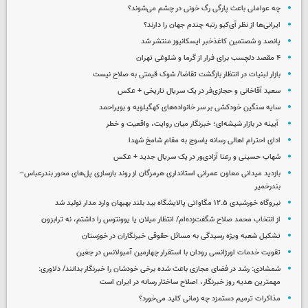
چه عواملی باعث پارگی رگ خونی در چشم می‌شوند؟
ایرانی‌ها از نظر آی‌کیو رتبه چندم جهان را دارند؟
پانصد و شصتمین کاغذخبر ایسکانیوز منتشر شد
۴ مقصد دلچسب برای فرار از گرما و شلوغی تهران
بازار لبنیات در انتظار بازگشت تقاضا/ شوک قیمتی به صلاح نیست
سعید آقاخانی و حجازی‌فر در یک سریال تاریخی + عکس
سایه سنگین خودکشی بر سر خانواده‌های کهگیلویه و بویراحمد
آیینه در بازار شیشه‌ای؛ خبرنگار میان روایت، واقعیت و خطر
ادای احترام اهالی رسانه یاسوج به مقام شامخ شهدا
شهاب حسینی و رعنا آزادی‌ور در یک سریال جدید + عکس
بازدید میدانی معاون عمرانی استانداری هرمزگان از روند بازسازی پل‌های محور بندرعباس–
بندرخمیر
نیروگاه خورشیدی ۱۲.۵ مگاواتی پالایشگاه بید بلند بهبهان وارد مدار تولید شد
از انتخاب محمد صلاح شگفت‌زده‌ام/ انتظار میلان یا یوونتوس را داشتم، نه ترابزون
تشکیل شعبه ویژه رسیدگی به مسائل حقوقی خبرنگاران در خوزستان
تقویت خدمات اورژانسی رودان با استقرار چهارمین آمبولانس در جغین
شمشادی: رشد در فضای مجازی باعث شده برخی خودشان را خبرنگار بدانند/ دلاوری:
مهمترین هدیه‌ روز خبرنگار، اصلاح ساختار رسانه در ایران است
مذاکرات ترمیم دستمزد چه زمانی کلید می‌خورد؟