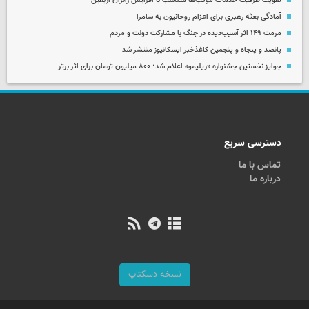
تقویت ظرفیت خدمات موکب‌ها متناسب با افزایش زائران اربعین
آمادگی بعثه رهبری برای اعزام روحانیون به سامرا
مرمت ۱۴۹ اثر آسیب‌دیده در جنگ با مشارکت دولت و مردم
پانصد و پنجاه و پنجمین کاغذخبر ایسکانیوز منتشر شد
جوایز نخستین جشنواره «ریلیمو» اعلام شد؛ ۸۰۰ میلیون تومان برای اثر برتر
دسترسی سریع
تماس با ما
درباره ما
نسخه دسکتاپ