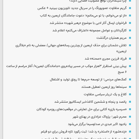
چرا سینماگران توقع مصونیت قضایی دارند؟
گریم متفاوت عموپورنگ را در سریال جدید تلویزیون ببینید + عکس
«از تو می‌خوانم، با تو می‌مانم»؛ دعوت جاماندگان اربعین به کتاب
فراخوان ارسال آثار ادبی با موضوع «رهبر شهید» منتشر شد
کارگردانان و عوامل مجموعه «اعتراف می‌کنم» اعلام شد
مریم همتیان درگذشت
تلاش دشمنان برای حذف اربعین از ویترین رسانه‌های جهانی/ معضلی به نام «بلاگری
اربعین»
فرزاد فرزین مجری «صحنه» شد
پیش بینی استقرار ۳هزار موکب در مسیر پیاده‌روی «جاماندگان ابعین»/ آغاز مراسم از ساعت
۶ صبح
کمک‌های مردمی؛ از توسعه حرم‌ها تا رونق تولید و اشتغال
سینماها روز اربعین تعطیل هستند
کلاغ و یک تریلر سیاسی متفاوت
پانصد و پنجاه و ششمین کاغذخبر ایسکانیوز منتشر شد
«سرسره بازی» کتابی برای حل تعارض در موقعیت‌های روزمره کودکان
محرم شهر؛ پژواک عزاداری در پهنای شهر
یادبود اکبر عبدی در صداوسیما برگزار می‌شود
«زنده‌شور» از «استخر» رد شد؛ ثبت رکورد تازه فروش برای دو فیلم