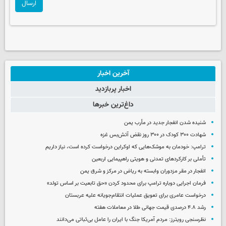
ارسال
آخرین اخبار
اخبار پربازدید
داغ‌ترین خبرها
شنیده شدن انفجار جدید در مأرب یمن
شهادت ۳۰۰ کودک در ۳۰۰ روز نقض آتش‌بس غزه
ترامپ: خودمان به موشک‌هایی که اوکراین درخواست کرده است، نیاز داریم
تأملی بر کارکردهای تمدنی و هویتی راهپیمایی اربعین
انفجار در مقر مزدوران وابسته به ریاض در مرکز و شرق یمن
فرمان اجرایی دوباره ترامپ برای محدود کردن «حق تابعیت بر اساس تولد»
درخواست عامری برای تعویق عملیات انتقام‌جویانه علیه عربستان
رشد ۴.۸ درصدی قیمت جهانی طلا در معاملات هفته
نظرسنجی رویترز: مردم آمریکا جنگ با ایران را عامل بی‌ثباتی می‌دانند