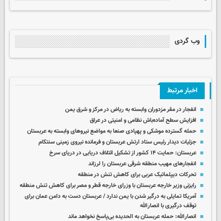
وب گردی
اخبار مرتبط
انفجار در مقر مزدوران وابسته به ریاض در مرکز و شرق یمن
افزایش سطح آماده‌باش نظامی و امنیتی در عراق
حمله گسترده موشکی و پهپادی صنعا به مواضع نیروهای وابسته به عربستان
جزئیات دیدار رئیس ستاد ارتش عربستان و فرمانده نیروی زمینی سنتکام
عربستان: حمایت ۱۴ کشور از تشکیل ائتلاف دریایی در دریای سرخ
انفجارهای مهیب منطقه شرقی عربستان را لرزاند
تحرکات دیپلماتیک عربی برای کاهش تنش در منطقه
رایزنی وزیر خارجه عربستان با وزرای خارجه قطر و مصر برای کاهش تنش منطقه
آمریکا تمایلی به درگیر شدن با یمن ندارد / عربستان دست به دامن عمان برای
توقف درگیری با انصارالله
انصارالله: حمله عربستان به الحدیده بی‌پاسخ نخواهد ماند