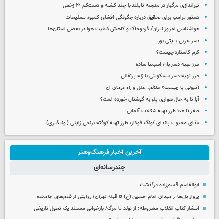
تیراندازی مرگبار در مدرسه‌ تایلند با چند کشته و دست‌کم ۲۰ زخمی
دستور ترامپ برای تحقیق درباره چگونگی افشای کمبود تسلیحات
هواشناسی امروز ایران/ گردوخاک و کاهش کیفیت هوا در بعضی استان‌ها
دسر عربی با پتی بور
کرم کاستارد چیست؟
طرز تهیه دسر پان اسپانیا ساده
طرز تهیه دسر بیسکویتی با ژله پرتقالی
آمبولی پا چیست؟ علائم، علل و راه درمان آن
آیا تا به حال هواری پلو به گوشتان خورده است؟
صفر تا ۱۰۰ طرز تهیه شکلات آلمانی
غذای محبوب پاندای کونگ فوکار/ طرز تهیه کوفته برنجی ژاپنی (اونیگیری)
آخرین اخبار فرهنگ‌وهنر
چندرسانه‌ای
ابوالقاسم قاسم‌زاده درگذشت
پرواز دل‌ها از میدان امام حسین (ع) تا قبله تهران؛ روایتی از قدم‌های جامانده
انتشار کتاب انقلاب مشروطه؛ از تولد تا مرگ/ بازخوانی مستند یک تحول تاریخی