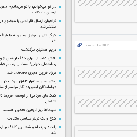
«از تو می‌خوانم، با تو می‌مانم»؛ دعو
اربعین به کتاب
فراخوان ارسال آثار ادبی با موضوع «
منتشر شد
کارگردانان و عوامل مجموعه «اعتراف 
شد
مریم همتیان درگذشت
تلاش دشمنان برای حذف اربعین از وی
رسانه‌های جهانی/ معضلی به نام «بلا
فرزاد فرزین مجری «صحنه» شد
پیش بینی استقرار ۳هزار مو
«جاماندگان ابعین»/ آغاز مراسم از ساعت ۶
کمک‌های مردمی؛ از توسعه حرم‌ها تا 
اشتغال
سینماها روز اربعین تعطیل هستند
کلاغ و یک تریلر سیاسی متفاوت
پانصد و پنجاه و ششمین کاغذخبر ایس
شد