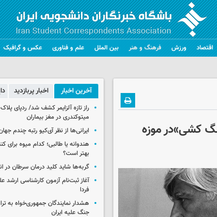
اقتصاد
ورزش
فرهنگ و هنر
بین الملل
علم و فناوری
عکس و گرافیک
آخرین اخبار
اخبار پربازدید
دا
راز تازه آلزایمر کشف شد/ ردپای پلاک‌
میتوکندری در مغز بیماران
گ کشی»در موزه
ایرانی‌ها از نظر آی‌کیو رتبه چندم جهان 
هندوانه یا طالبی؛ کدام‌ میوه برای ک
بهتر است؟
گربه‌ها شاید کلید درمان سرطان در ا
آغاز ثبت‌نام‌ آزمون کارشناسی ارشد ع
فردا
هشدار نمایندگان جمهوری‌خواه به ترا
جنگ علیه ایران