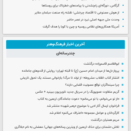
گرگاس، دورگه‌ای رام‌نشدنی با پیامدهای خطرناک برای روستاها
از هوش مصنوعی تا اقتصاد چرخشی؛ نقشه راه صنعت مبلمان ملایر
وحدت ملی جبهه اصلی نبرد در عصر حاضر
آمریکا همکاری‌های نظامی روسیه و چین با کوبا را هدف گرفت
آخرین اخبار فرهنگ‌وهنر
چندرسانه‌ای
ابوالقاسم قاسم‌زاده درگذشت
پرواز دل‌ها از میدان امام حسین (ع) تا قبله تهران؛ روایتی از قدم‌های جامانده
انتشار کتاب انقلاب مشروطه؛ از تولد تا مرگ/ بازخوانی مستند یک تحول تاریخی
چرا سینماگران توقع مصونیت قضایی دارند؟
گریم متفاوت عموپورنگ را در سریال جدید تلویزیون ببینید + عکس
«از تو می‌خوانم، با تو می‌مانم»؛ دعوت جاماندگان اربعین به کتاب
فراخوان ارسال آثار ادبی با موضوع «رهبر شهید» منتشر شد
کارگردانان و عوامل مجموعه «اعتراف می‌کنم» اعلام شد
مریم همتیان درگذشت
تلاش دشمنان برای حذف اربعین از ویترین رسانه‌های جهانی/ معضلی به نام «بلاگری