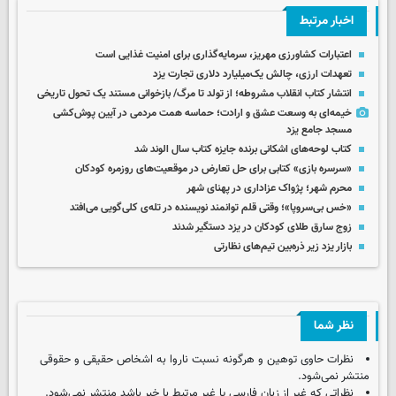
اخبار مرتبط
اعتبارات کشاورزی مهریز، سرمایه‌گذاری برای امنیت غذایی است
تعهدات ارزی، چالش یک‌میلیارد دلاری تجارت یزد
انتشار کتاب انقلاب مشروطه؛ از تولد تا مرگ/ بازخوانی مستند یک تحول تاریخی
خیمه‌ای به وسعت عشق و ارادت؛ حماسه همت مردمی در آیین پوش‌کشی
مسجد جامع یزد
کتاب لوحه‌های اشکانی برنده جایزه کتاب سال الوند شد
«سرسره بازی» کتابی برای حل تعارض در موقعیت‌های روزمره کودکان
محرم شهر؛ پژواک عزاداری در پهنای شهر
«خس بی‌سروپا»؛ وقتی قلم توانمند نویسنده در تله‌ی کلی‌گویی می‌افتد
زوج سارق طلای کودکان در یزد دستگیر شدند
بازار یزد زیر ذره‌بین تیم‌های نظارتی
نظر شما
نظرات حاوی توهین و هرگونه نسبت ناروا به اشخاص حقیقی و حقوقی
منتشر نمی‌شود.
نظراتی که غیر از زبان فارسی یا غیر مرتبط با خبر باشد منتشر نمی‌شود.