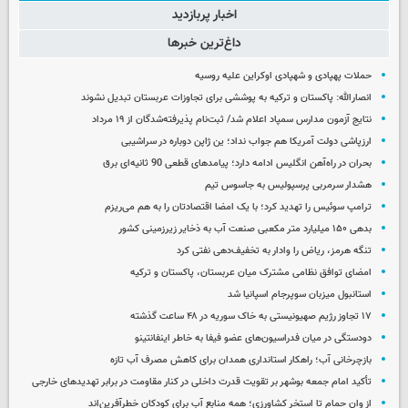
اخبار پربازدید
داغ‌ترین خبرها
حملات پهپادی و شهپادی اوکراین علیه روسیه
انصارالله: پاکستان و ترکیه به پوششی برای تجاوزات عربستان تبدیل نشوند
نتایج آزمون مدارس سمپاد اعلام شد/ ثبت‌نام پذیرفته‌شدگان از ۱۹ مرداد
ارزپاشی دولت آمریکا هم جواب نداد؛ ین ژاپن دوباره در سراشیبی
بحران در راه‌آهن انگلیس ادامه دارد؛ پیامدهای قطعی 90 ثانیه‌ای برق
هشدار سرمربی پرسپولیس به جاسوس تیم
ترامپ سوئیس را تهدید کرد؛ با یک امضا اقتصادتان را به هم می‌ریزم
بدهی ۱۵۰ میلیارد متر مکعبی صنعت آب به ذخایر زیرزمینی کشور
تنگه هرمز، ریاض را وادار به تخفیف‌دهی نفتی کرد
امضای توافق نظامی مشترک میان عربستان، پاکستان و ترکیه
استانبول میزبان سوپرجام اسپانیا شد
۱۷ تجاوز رژیم صهیونیستی به خاک سوریه در ۴۸ ساعت گذشته
دودستگی در میان فدراسیون‌های عضو فیفا به خاطر اینفانتینو
بازچرخانی آب؛ راهکار استانداری همدان برای کاهش مصرف آب تازه
تأکید امام جمعه بوشهر بر تقویت قدرت داخلی در کنار مقاومت در برابر تهدیدهای خارجی
از وان حمام تا استخر کشاورزی؛ همه منابع آب برای کودکان خطرآفرین‌اند