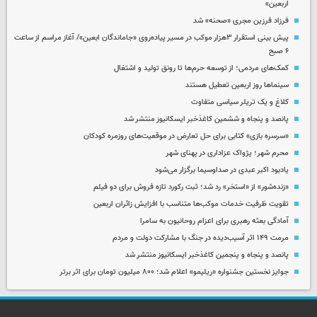
اربعین»
فرزاد فرزین مجری «صحنه» شد
پیش بینی استقرار ۳هزار موکب در مسیر پیاده‌روی «جاماندگان ابعین»/ آغاز مراسم از ساعت
۶ صبح
کمک‌های مردمی؛ از توسعه حرم‌ها تا رونق تولید و اشتغال
سینماها روز اربعین تعطیل هستند
کلاغ و یک تریلر سیاسی متفاوت
پانصد و پنجاه و ششمین کاغذخبر ایسکانیوز منتشر شد
«سرسره بازی» کتابی برای حل تعارض در موقعیت‌های روزمره کودکان
محرم شهر؛ پژواک عزاداری در پهنای شهر
یادبود اکبر عبدی در صداوسیما برگزار می‌شود
«زنده‌شور» از «استخر» رد شد؛ ثبت رکورد تازه فروش برای دو فیلم
تقویت ظرفیت خدمات موکب‌ها متناسب با افزایش زائران اربعین
آمادگی بعثه رهبری برای اعزام روحانیون به سامرا
مرمت ۱۴۹ اثر آسیب‌دیده در جنگ با مشارکت دولت و مردم
پانصد و پنجاه و پنجمین کاغذخبر ایسکانیوز منتشر شد
جوایز نخستین جشنواره «ریلیمو» اعلام شد؛ ۸۰۰ میلیون تومان برای اثر برتر