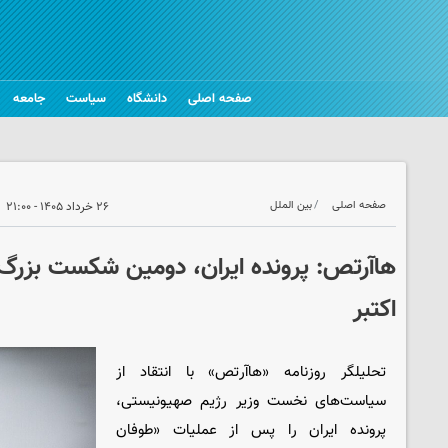
صفحه اصلی
دانشگاه
سیاست
جامعه
صفحه اصلی
بین الملل
۲۶ خرداد ۱۴۰۵ - ۲۱:۰۰
اکتبر
تحلیلگر روزنامه «هاآرتص» با انتقاد از
سیاست‌های نخست وزیر رژیم صهیونیستی،
پرونده ایران را پس از عملیات «طوفان