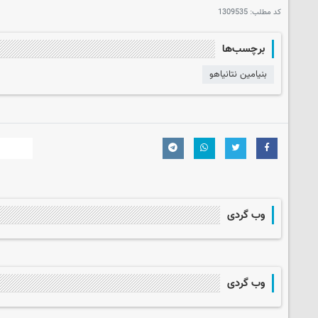
کد مطلب:
1309535
برچسب‌ها
بنیامین نتانیاهو
وب گردی
وب گردی