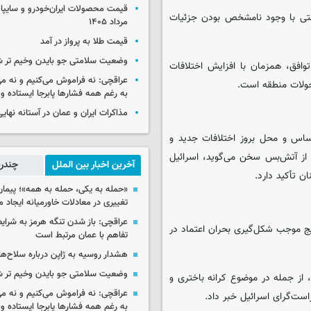
حتی با وجود نامشخص بودن جزئیات
مرداد ۱۴۰۵
قیمت طلا به پرواز در آمد
وضعیت سلامتی جو بایدن وخیم تر 
وافق، همزمان با افزایش اختلافات
عراقچی: نه فراموش می‌کنیم و نه می
حولات منطقه است.
به رغم همه فشارها پابرجا ایستاده و
مذاکرات ایران و عمان در آستانه نها
اس و محل بروز اختلافات جدید و
 از آتش‌بس سخن می‌گوید، اسرائیل
آخرین اخبار بین الملل
چندرس
 تأکید دارد.
«حمله به یکی، حمله به همه»؛ پیما
تغییری در معادلات خاورمیانه ایجاد م
عراقچی: باز شدن تنگه هرمز به شرایط
یج موجب شکل‌گیری بحران اعتماد در
تفاهم با عمان مرتبط است
هشدار روسیه به ژاپن درباره سلاح‌ه
وضعیت سلامتی جو بایدن وخیم تر 
 از جمله در موضوع کرانه باختری و
عراقچی: نه فراموش می‌کنیم و نه می
است‌گرای اسرائیل خبر داد.
به رغم همه فشارها پابرجا ایستاده و