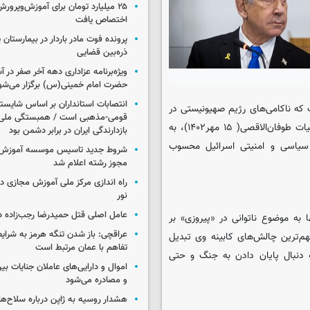
۲۵ میلیارد تومان برای آموزش‌وپرو
اختصاص یافت
پرونده فوت مادر باردار در بیمارستان پ
ذره‌بین قضایی
ویژه‌برنامه عزاداری دهه آخر صفر در
حضرت امام خمینی(س) برگزار می‌شو
انتصابات استانداران بر اساس شایست
 که ناکامی‌های رژیم صهیونیستی در
قومی-مذهبی است / همبستگی ملی،
پرونده ایران، از منظر تأثیرگذاری بر سیاست امنیت داخلی پس از عملیات طوفان‌الاقصی( ۱۵ مهر۱۴۰۲)، به
بازدارندگی ایران در برابر دشمن بود
سیاسی و امنیتی اسرائیل محسوب
شروط جدید تاسیس موسسه آموزش 
مجوز رشته اعلام شد
راه اندازی مرکز ملی آموزش مجازی در
نور
عامل اصلی قتل حمیدرضا رجب‌زاده 
ه ناکامی نتانیاهو تنها به موضوع ناتوانی در «پیروزی» بر
عراقچی: باز شدن تنگه هرمز به شرایط
هم‌ترین چالش‌های کابینه وی تبدیل
تفاهم با عمان مرتبط است
 دنبال پایان دادن به جنگ و حتی
اموال و دارایی‌های عاملان جنایات بی
و مصادره می‌شود
هشدار روسیه به ژاپن درباره سلاح‌ه