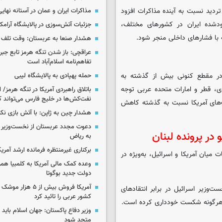
 تردید نسبت به آینده مذاکرات افزود
مذاکرات ایران و عمان در آستانه نها
ودشده ایران در کشورهای مختلف،
جزئیات آتش‌سوزی در پالایشگاه آرام
ه با فشارهای داخلی منجر شود.
هشدار صنعا به عربستان: وقت تلف ن
عراقچی: باز شدن تنگه هرمز تابع جب
تفاهم‌نامه اسلام‌آباد است
ر مقطع کنونی بیش از گذشته به
حمله پهپادی به پالایشگاه لیبی
، قطر و امارات متحده عربی توجه
باتلاق راهبردی آمریکا در تنگه هرمز/
نفت‌کش‌ها در خلیج فارس می‌تواند ک
‌های آمریکا نسبت به گذشته کاهش
هشدار چین به ژاپن: با آتش بازی نکن
دعوت مجدد عربستان از نخست‌وزیر ع
 در پرونده لبنان
به ریاض
برکناری غیرمنتظره فرمانده ارشد آمریکا
میان آمریکا و اسرائیل، به‌ویژه در
وعده کمک مالی آمریکا به کلمبیا همزما
دولت جدید بوگوتا
آمریکا فروش بیش از ۵ 
وزیر اسرائیل در برابر انتقادهای
کشور عربی را تائید کرد
ش هرگونه شکست خودداری کرده است.
وزیر دفاع پاکستان: جهان اسلام باید در
متحد شود