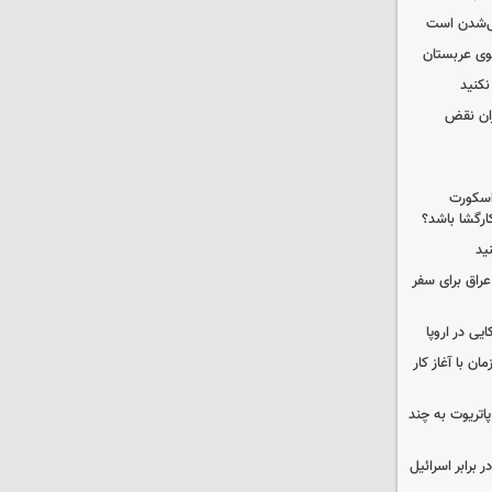
یی‌شدن است
کوی عربستان
کنید
ران نقض
 اسکورت
ارگشا باشد؟
ید
راق برای سفر
یی در اروپا
ن با آغاز کار
هزار موشک پاتریوت به چند
 برابر اسرائیل