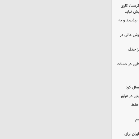
 گرفت/ کاری
ش نیاید
بپذیرید و به
وزش عالی در
مز حذف
نظامی آمریکایی در حملات
مال کرد
تی در عراق
 فقط
یم
ران برای