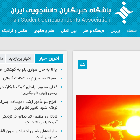
اقتصاد
ورزش
فرهنگ و هنر
بین الملل
علم و فناوری
عکس و گرافیک
آخرین اخبار
اخبار پربازدید
دا
آیا تا به حال هواری پلو به گوشتان 
صفر تا ۱۰۰ طرز تهیه شکلات آلمانی
غذای محبوب پاندای کونگ فوکار/ طرز
برنجی ژاپنی (اونیگیری)
اخراج دو مأمور ارشد «موساد»؛ پس‌
توطئه شوم تغییر نظام ایران
کانادا دو مظنون تیراندازی در نزدیکی
آمریکا را بازداشت کرد
سامانه‌های تامین اجتماعی بدون قطع
دسترس است