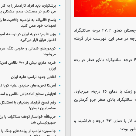
پزشکیان: باید افراد کارآمدتر را به کار
می کنیم در معیشت مردم مشکلی پی
پاسخ قالیباف به ترامپ: واقعیت‌ها را 
تعهدات خود عمل کنید
به گزارش گروه اقتصادی ایسکانیوز، در این روز زابل در سیستان و بلوچستان دمای ۴۷.۳ درجه سانتیگراد
وزیر علوم: تجربه ایران در توسعه آم
فر را ثبت کرد. دو روز قبل از این، زابل با ثبت دمای ۴۷.۶ درجه در صدر این فهرست قرار گرفته
اختیار عراق قرار می‌گیرد
کریدورهای شمالی و جنوبی تنگه هر
می‌شوند
در روز چهارشنبه همچنین بندر دیر در استان بوشهر با ثبت دمای ۴۶.۶ درجه سانتیگراد بالای صفر در رده
ضربه مغزی بیش از ۷۰۰ 
ایران
لفاظی جدید ترامپ علیه ایران
آمریکا تحریم‌های جدیدی علیه کوبا اع
در سیستان و بلوچستان علاوه بر زابل، شهرهایی چون بمپور، دلگان و زهک با دمای ۴۶ درجه، میرجاوه،
افزایش سطح آماده‌باش نظامی و امنی
هر با دمای ۴۵ درجه و سرباز و سراوان با دمای ۴۲ درجه سانتیگراد بالای صفر جزو گرمترین
رقم فسخ قرارداد رضاییان با استقلال
۱۰۰میلیون تومان!
حزب‌الله خواستار توقف مذاکرات با رژ
در استان فارس لامرد با دمای ۴۵ درجه، قیروکارزین با دمای ۴۴ درجه، لار با دمای ۴۳ درجه و فراشبند و
صهیونیستی شد
جانسون: ترامپ از پیامدهای جنگ با ای