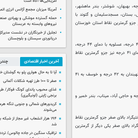
آمریکایی‌ها آگاه است
دمای ۴۵ درجه، امیدیه، رامهرمز و هندیجان با دمای ۴۴ درجه، بهبهان، شوشتر، بندر ماهشهر،
آمریکا میزبان مجمع آژانس انرژی اتم
 ۴۳ درجه، صفی آباد دزفول، بستان، مسجدسلیمان و گتوند با
حمله گسترده موشکی و پهپادی صنعا
رجه سانتیگراد بالای صفر جزو گرمترین نقاط استان خوزستان
نیروهای وابسته به عربستان
تجلیل از خبرنگاران در نشست مدیرکل 
دریانوردی سیستان و بلوچستان
در استان بوشهر علاوه بر بندر دیر شهرهایی چون برازجان با دمای ۴۵ درجه، عسلویه با دمای ۴۴ درجه،
بندر دیلم و جم توحید با دمای ۴۲ درجه، لیکک و جزیره خارک با دمای ۴۱ درجه نیز جزو گرمترین نقاط
آخرین اخبار اقتصادی
چندرس
آیا تا به حال هواری پلو به گوشتان 
در استان خراسان جنوبی دمای هوا در طبس به ۴۴ درجه، بشرویه و نهبندان به ۴۲ درجه و خوسف به ۴۱
صفر تا ۱۰۰ طرز تهیه شکلات آلمانی
غذای محبوب پاندای کونگ فوکار/ طرز
هرمزگان دمای هوا در پارسیان به ۴۴ درجه، رودان به ۴۲ درجه و حاجی آباد، میناب، بندر خمیر و
برنجی ژاپنی (اونیگیری)
کریدورهای شمالی و جنوبی تنگه هر
می‌شوند
ه و دره شهر و مهران با ثبت دمای ۴۱ درجه سانتیگراد بالای صفر جزو گرمترین نقاط
۱۹۴ هزار انشعاب غیر مجاز از شبکه 
شد
. بافق در استان یزد با دمای ۴۳ درجه سانتیگراد بالای صفر یکی دیگر از گرمترین
ترافیک سنگین در جاده چالوس/ تردد 