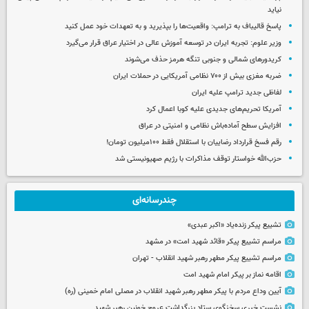
نیاید
پاسخ قالیباف به ترامپ: واقعیت‌ها را بپذیرید و به تعهدات خود عمل کنید
وزیر علوم: تجربه ایران در توسعه آموزش عالی در اختیار عراق قرار می‌گیرد
کریدورهای شمالی و جنوبی تنگه هرمز حذف می‌شوند
ضربه مغزی بیش از ۷۰۰ نظامی آمریکایی در حملات ایران
لفاظی جدید ترامپ علیه ایران
آمریکا تحریم‌های جدیدی علیه کوبا اعمال کرد
افزایش سطح آماده‌باش نظامی و امنیتی در عراق
رقم فسخ قرارداد رضاییان با استقلال فقط ۱۰۰میلیون تومان!
حزب‌الله خواستار توقف مذاکرات با رژیم صهیونیستی شد
چندرسانه‌ای
تشییع پیکر زنده‌یاد «اکبر عبدی»
مراسم تشییع پیکر «قائد شهید امت» در مشهد
مراسم تشییع پیکر مطهر رهبر شهید انقلاب - تهران
اقامه نماز بر پیکر امام شهید امت
آیین وداع مردم با پیکر مطهر رهبر شهید انقلاب در مصلی امام خمینی (ره)
نشست خبری سخنگوی ستاد بزرگداشت عروج خونین رهبر شهید