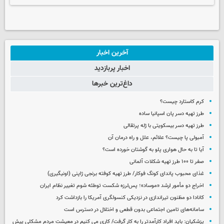
آخرین اخبار
اخبار پربازدید
داغ‌ترین خبرها
کرم کاستارد چیست؟
طرز تهیه دسر پان اسپانیا ساده
طرز تهیه دسر بیسکویتی با ژله پرتقالی
آمبولی پا چیست؟ علائم، علل و راه درمان آن
آیا تا به حال هواری پلو به گوشتان خورده است؟
صفر تا ۱۰۰ طرز تهیه شکلات آلمانی
غذای محبوب پاندای کونگ فوکار/ طرز تهیه کوفته برنجی ژاپنی (اونیگیری)
اخراج دو مأمور ارشد «موساد»؛ پس‌لرزه شکست توطئه شوم تغییر نظام ایران
کانادا دو مظنون تیراندازی در نزدیکی کنسولگری آمریکا را بازداشت کرد
سامانه‌های تامین اجتماعی بدون قطعی و اختلال در دسترس است
پزشکیان: باید افراد کارآمدتر را به کار گرفت/ کاری می کنیم در معیشت مردم مشکلی پیش