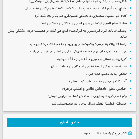
غذای محبوب پاندای کونگ فوکار/ طرز تهیه کوفته برنجی ژاپنی (اونیگیری)
اخراج دو مأمور ارشد «موساد»؛ پس‌لرزه شکست توطئه شوم تغییر نظام ایران
کانادا دو مظنون تیراندازی در نزدیکی کنسولگری آمریکا را بازداشت کرد
سامانه‌های تامین اجتماعی بدون قطعی و اختلال در دسترس است
پزشکیان: باید افراد کارآمدتر را به کار گرفت/ کاری می کنیم در معیشت مردم مشکلی پیش
نیاید
پاسخ قالیباف به ترامپ: واقعیت‌ها را بپذیرید و به تعهدات خود عمل کنید
وزیر علوم: تجربه ایران در توسعه آموزش عالی در اختیار عراق قرار می‌گیرد
کریدورهای شمالی و جنوبی تنگه هرمز حذف می‌شوند
ضربه مغزی بیش از ۷۰۰ نظامی آمریکایی در حملات ایران
لفاظی جدید ترامپ علیه ایران
آمریکا تحریم‌های جدیدی علیه کوبا اعمال کرد
افزایش سطح آماده‌باش نظامی و امنیتی در عراق
رقم فسخ قرارداد رضاییان با استقلال فقط ۱۰۰میلیون تومان!
حزب‌الله خواستار توقف مذاکرات با رژیم صهیونیستی شد
چندرسانه‌ای
تشییع پیکر زنده‌یاد «اکبر عبدی»