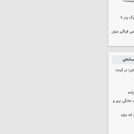
چیست؟
گ پدر +
ی فراگیر میان
انه‌ای
ن؛ در آینده
 خانگی نرم و
که نباید