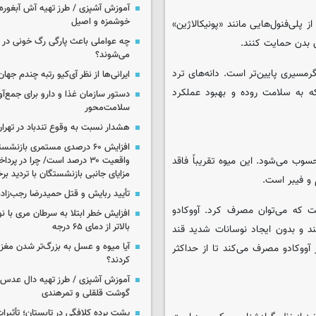
آموزش آشپزی / طرز تهیه آش آبغوره
خوشمزه و اصیل
 پلی‌فنول‌هایی مانند «پونیکالاژین»
چه عواملی باعث پارگی رگ خونی در
 بدن حمایت کنند.
می‌شوند؟
رمسیری پایین‌تر است. دانه‌های ترد
ایرانی‌ها از نظر آی‌کیو رتبه چندم جهان 
که به سلامت روده و بهبود عملکرد
سلامت‌محور
هشدار نسبت به وقوع تندباد در تهرا
افزایش ۶۰ درصدی مستمری‌ بازنش
وب می‌شود. این میوه تقریباً فاقد
واقعیت ۳۰ درصد است/ چرا در پ
مزایای جانبی بازنشستگان با تردید بر
 و فیبر است.
تأیید ربایش و قتل حمیدرضا رجب‌زاده
ت که می‌توان مصرف کرد. آووکادو
افزایش خطر ابتلا به سرطان مری با 
بالاتر از دمای ۶۵ درجه
 و بدون ایجاد نوسانات شدید قند
آیا میوه و عسل به بزرگ‌تر شدن مغز
 آووکادو مصرف می‌کند تا از حداکثر
کردند؟
آموزش آشپزی / طرز تهیه دال عدس 
گوشت قلقلی و تمرهندی
پشت پرده کلافگی در تابستان؛ تأثیرات