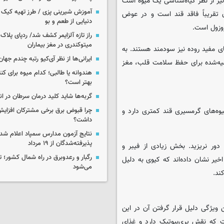
 نیز از نظر گیاه‌شناسی یک میوه است
آموزش شیرینی پزی / طرز تهیه کیک بر
 تقریباً فاقد قند است و در عوض
دنیایی از طعم و بو
روزول است.
راز تازه آلزایمر کشف شد/ ردپای پلاک‌
میتوکندری در مغز بیماران
ای مفید روده نیز سودمند هستند. به
ایرانی‌ها از نظر آی‌کیو رتبه چندم جهان 
صیه‌شده برای حفظ سلامت قلب، مغز
هندوانه یا طالبی؛ کدام‌ میوه برای ک
بهتر است؟
گربه‌ها شاید کلید درمان سرطان در ا
وه‌های گرمسیری قند کمتری دارد و
چرا قبوض برق برخی مشترکان افزایش 
داشت؟
نتایج آزمون مدارس سمپاد اعلام شد/
پذیرفته‌شدگان از ۱۹ مرداد
ور نریزید. بخش زیادی از فیبر و
رگبار و رعدوبرق در راه شمال کشور؛ ت
خیر نشان داده‌اند که کیوی به دلیل
می‌شود
ند.
 ویژگی دلیل قرار گرفتن آن در این
 که نقش پری‌بیوتیک دارد و غذای