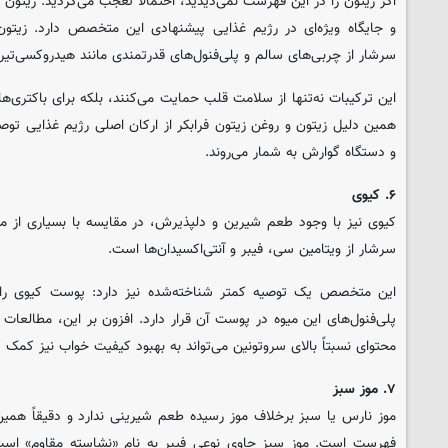
اگر زیتون را در این فهرست نمی‌دیدید، احتمالاً تعجب می‌کردید. زیتون
و جایگاه ویژه‌ای در رژیم غذایی پیشنهادی این متخصص دارد. زیتون
سرشار از چربی‌های سالم و پلی‌فنول‌های قدرتمندی مانند هیدروکسی‌تی
این ترکیبات نه‌تنها از سلامت قلب حمایت می‌کنند، بلکه برای باکتری‌ه
همین دلیل زیتون و روغن زیتون فرابکر از ارکان اصلی رژیم غذایی تو
و دستگاه گوارش به شمار می‌روند.
۶. کیوی
کیوی نیز با وجود طعم شیرین و دلپذیرش، در مقایسه با بسیاری از می
سرشار از ویتامین سی، فیبر و آنتی‌اکسیدان‌ها است.
این متخصص یک توصیه کمتر شناخته‌شده نیز دارد: پوست کیوی را د
پلی‌فنول‌های این میوه در پوست آن قرار دارد. افزون بر این، مطالعات ا
محتوای نسبتاً بالای سروتونین می‌تواند به بهبود کیفیت خواب نیز کمک ک
۷. موز سبز
موز نارس یا سبز برخلاف موز رسیده طعم شیرینی ندارد و دقیقاً همین
فهرست است. موز سبز حاوی نوعی فیبر به نام «نشاسته مقاوم» است