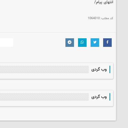
انتهای پیام/
کد مطلب:
1064010
وب گردی
وب گردی