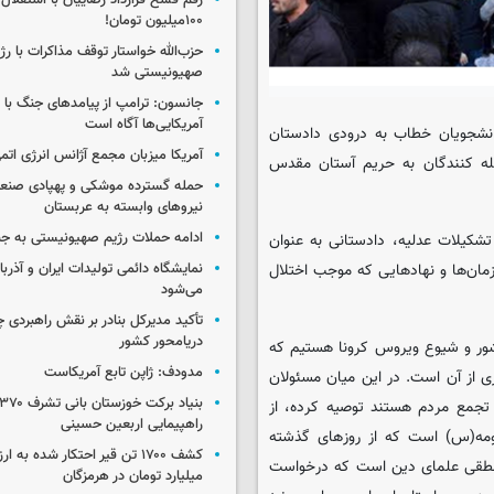
رقم فسخ قرارداد رضاییان با استقلال
۱۰۰میلیون تومان!
حزب‌الله خواستار توقف مذاکرات با رژ
صهیونیستی شد
جانسون: ترامپ از پیامدهای جنگ با ای
آمریکایی‌ها آگاه است
انشجویان خطاب به درودی دادستان
آمریکا میزبان مجمع آژانس انرژی اتم
له کنندگان به حریم آستان مقدس
حمله گسترده موشکی و پهپادی صنعا
نیروهای وابسته به عربستان
ادامه حملات رژیم صهیونیستی به جن
ده است: بر اساس ماده 50 قانون اصول تشکیلات عدلیه، دادستانی به عنوان
نمایشگاه دائمی تولیدات ایران و آذربای
ما‌‌ن‌ها و نهادهایی که موجب اختلال
می‌شود
تأکید مدیرکل بنادر بر نقش راهبردی چا
دریامحور کشور
 کشور و شیوع ویروس کرونا هستیم که
مدودف: ژاپن تابع آمریکاست
ی از آن است. در این میان مسئولان
جمع مردم هستند توصیه کرده، از
راهپیمایی اربعین حسینی
مه(س) است که از روزهای گذشته
 منطقی علمای دین است که درخواست
میلیارد تومان در هرمزگان