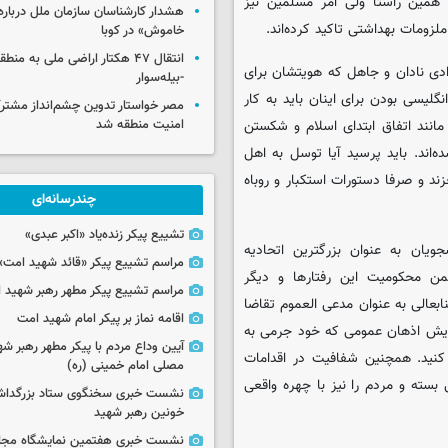
 همین راستا ولی امر مسلمین نیز
هشدار کارشناسان سازمان ملل درباره 
زومات بهداشتی تاکید کرده‌اند.
خاموش» در کوبا
انتقال ۴۷ هکتار اراضی ملی به منط
ادی نادان و جاهل که هویتشان برای
-بیله‌سوار
یسی بودن برای اینان باید به کار
مصر خواستار تدوین چشم‌انداز مشتر
امنیت منطقه شد
انند اتفاق ابتدای اسلام و شکستن
اند. باید پرسید آیا توسل به اهل
د و صرفا دستورات استکبار و روباه
چندرسانه‌ای
تشییع پیکر زنده‌یاد «اکبر عبدی»
ویان به عنوان بزرگترین اتحادیه
مراسم تشییع پیکر «قائد شهید امت»
من محکومیت این رفتارها و دیگر
مراسم تشییع پیکر مطهر رهبر شهید ان
بعالی به عنوان مدعی العموم تقاضا
اقامه نماز بر پیکر امام شهید امت
شویش اذهان عمومی که خود جرمی به
آیین وداع مردم با پیکر مطهر رهبر شه
نید. همچنین شفافیت در اقدامات
مصلی امام خمینی (ره)
سته و مردم را نیز با چهره واقعی
نشست خبری سخنگوی ستاد بزرگدا
خونین رهبر شهید
نشست خبری هفتمین نمایشگاه مجا