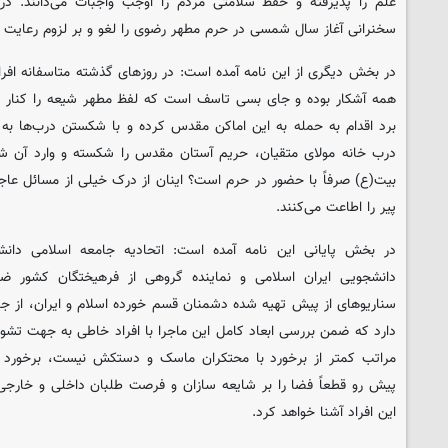
علم را پذیرفته و حفظ سلامتی مردم را اوجب واجبات می‌دانند. در
سخنرانی آغاز سال شمسی در حرم مطهر رضوی را لغو و بر لزوم رعایت مل
در بخش دیگری از این نامه آمده است: در روزهای گذشته متاسفانه افر
همه آشکار بوده و جای بسی تاسف است که لفظ مطهر شیعه را کنار انگل
برد اقدام به حمله به این اماکن مقدس کرده و با شکستن درب‌ها به م
درب خانه مولای متقیان، حریم آستان مقدس را شکسته و وارد آن شده‌
بیت(ع) صرفاً با حضور در حرم است؟ اینان از درک خیلی از مسائل عاجزن
پیر را اطاعت می‌کنند.
در بخش پایانی این نامه آمده است: اتحادیه جامعه اسلامی دانشج
دانشجویی ایران اسلامی و نماینده گروهی از فرهیختگان کشور ض
سناریوهای از پیش تهیه شده دشمنان قسم خورده اسلام و ایران، از جنا
دارد که ضمن بررسی ابعاد کامل این ماجرا با افراد خاطی به جهت ت
مراتب کمتر از برخورد با محتکران ماسک و دستکش نیست، برخورد ک
پیش رو قطعاً فضا را بر شایعه سازان و فرصت طلبان داخلی و خارجی ب
این افراد آشنا خواهد کرد.