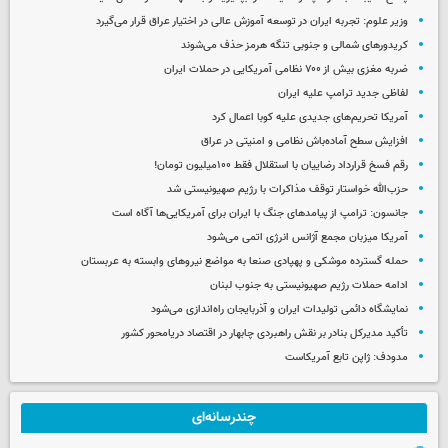
وزیر علوم: تجربه ایران در توسعه آموزش عالی در اختیار عراق قرار می‌گیرد
کریدورهای شمالی و جنوبی تنگه هرمز حذف می‌شوند
ضربه مغزی بیش از ۷۰۰ نظامی آمریکایی در حملات ایران
لفاظی جدید ترامپ علیه ایران
آمریکا تحریم‌های جدیدی علیه کوبا اعمال کرد
افزایش سطح آماده‌باش نظامی و امنیتی در عراق
رقم فسخ قرارداد رضاییان با استقلال فقط ۱۰۰میلیون تومان!
حزب‌الله خواستار توقف مذاکرات با رژیم صهیونیستی شد
جانسون: ترامپ از پیامدهای جنگ با ایران برای آمریکایی‌ها آگاه است
آمریکا میزبان مجمع آژانس انرژی اتمی می‌شود
حمله گسترده موشکی و پهپادی صنعا به مواضع نیروهای وابسته به عربستان
ادامه حملات رژیم صهیونیستی به جنوب لبنان
نمایشگاه دائمی تولیدات ایران و آذربایجان راه‌اندازی می‌شود
تأکید مدیرکل بنادر بر نقش راهبردی چابهار در اقتصاد دریامحور کشور
مدودف: ژاپن تابع آمریکاست
چندرسانه‌ای