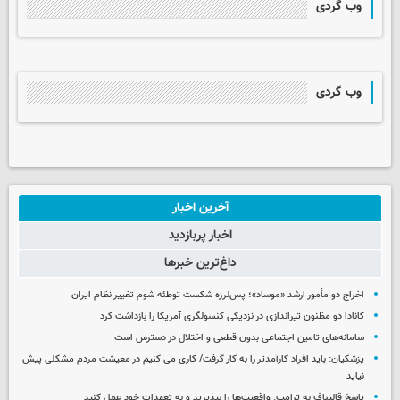
وب گردی
وب گردی
آخرین اخبار
اخبار پربازدید
داغ‌ترین خبرها
اخراج دو مأمور ارشد «موساد»؛ پس‌لرزه شکست توطئه شوم تغییر نظام ایران
کانادا دو مظنون تیراندازی در نزدیکی کنسولگری آمریکا را بازداشت کرد
سامانه‌های تامین اجتماعی بدون قطعی و اختلال در دسترس است
پزشکیان: باید افراد کارآمدتر را به کار گرفت/ کاری می کنیم در معیشت مردم مشکلی پیش
نیاید
پاسخ قالیباف به ترامپ: واقعیت‌ها را بپذیرید و به تعهدات خود عمل کنید