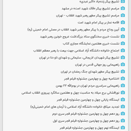
تشییع پیکر زنده‌یاد «اکبر عبدی»
مراسم تشییع پیکر «قائد شهید امت» در مشهد
مراسم تشییع پیکر مطهر رهبر شهید انقلاب - تهران
اقامه نماز بر پیکر امام شهید امت
آیین وداع مردم با پیکر مطهر رهبر شهید انقلاب در مصلی امام خمینی (ره)
نشست خبری سخنگوی ستاد بزرگداشت عروج خونین رهبر شهید
نشست خبری هفتمین نمایشگاه مجازی کتاب
اجتماع خانواده دانشگاه آزاد اسلامی جهت بیعت با رهبر معظم انقلاب
تشییع پیکر شهیدان لاریجانی، سلیمانی و شهدای ناو دنا در تهران
راهپیمایی روز جهانی قدس در تهران
تشییع پیکر مطهر شهدای جنگ رمضان در تهران
اختتامیه چهل و چهارمین جشنواره فیلم فجر
راهپیمایی سراسری مردم تهران در یوم‌الله ۲۲ بهمن
نورافشانی برج میلاد به مناسبت چهل‌ و هفتمین سالگرد پیروزی انقلاب اسلامی
ایستگاه پایانی چهل و چهارمین جشنواره فیلم فجر
تجدید میثاق خانواده دانشگاه آزاد اسلامی با آرمان های امام خمینی(ره)
روز دهم چهل و چهارمین جشنواره فیلم فجر سری دوم
روز دهم چهل و چهارمین جشنواره فیلم فجر سری اول
ایستگاه نهم چهل و چهارمین جشنواره فیلم فجر