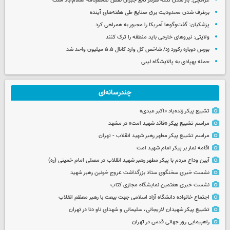
عراقچی: باز شدن تنگه هرمز تابع جبران نقض تفاهم‌نامه اسلام‌آباد است
برطرف شدن محدودیت‌ برق صنایع طی هفته‌های آینده
پزشکیان: گفت‌وگوها آمریکا را مجبور به همراهی کرد
ولایتی: نیروهای خارجی باید منطقه را ترک کنند
بورس دوباره رکورد زد/ شاخص کل وارد کانال ۵.۵ میلیون واحد شد
حمله پهپادی به پالایشگاه لیبی
چندرسانه‌ای
تشییع پیکر زنده‌یاد «اکبر عبدی»
مراسم تشییع پیکر «قائد شهید امت» در مشهد
مراسم تشییع پیکر مطهر رهبر شهید انقلاب - تهران
اقامه نماز بر پیکر امام شهید امت
آیین وداع مردم با پیکر مطهر رهبر شهید انقلاب در مصلی امام خمینی (ره)
نشست خبری سخنگوی ستاد بزرگداشت عروج خونین رهبر شهید
نشست خبری هفتمین نمایشگاه مجازی کتاب
اجتماع خانواده دانشگاه آزاد اسلامی جهت بیعت با رهبر معظم انقلاب
تشییع پیکر شهیدان لاریجانی، سلیمانی و شهدای ناو دنا در تهران
راهپیمایی روز جهانی قدس در تهران