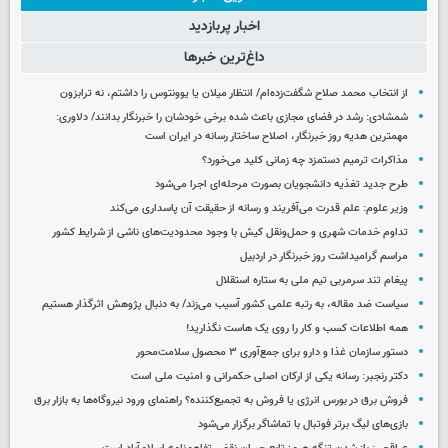
اخبار پربازدید
داغ‌ترین خبرها
از انتخاب محمد صلاح شگفت‌زده‌ام/ انتظار میلان یا یوونتوس را داشتم، نه ترابزون
شمشادی: رشد در فضای مجازی باعث شده برخی خودشان را خبرنگار بدانند/ دلاوری:
مهمترین هدیه‌ روز خبرنگار، اصلاح ساختار رسانه در ایران است
مذاکرات ترمیم دستمزد چه زمانی کلید می‌خورد؟
طرح جدید تغذیه دانشجویان بصورت مرحله‌ای اجرا می‌شود
وزیر علوم: علم قدرت می‌آفریند و رسانه از حقیقت آن پاسداری می‌کند
تداوم خدمات شهری و حمل‌ونقل کیش با وجود محدودیت‌های ناشی از شرایط کشور
مراسم گرامیداشت روز خبرنگار در اردبیل
پیغام تند سرمربی تیم ملی به ستاره استقلال
سیاست ضد مقاله، به رتبه علمی کشور آسیب می‌زند/ به دنبال پژوهش اثرگذار هستیم
همه اطلاعات کسب‌ و کار را روی یک هاست نگذارید!
دستور سازمان غذا و دارو برای جمع‌آوری ۳ محصول سلامت‌محور
دکتر رنجبر: رسانه یکی از ارکان اصلی حکمرانی و امنیت ملی است
فروش برق در بورس انرژی یا فروش به تجمیع‌کننده؟ راهنمای ورود نیروگاه‌ها به بازار برق
بازی‌های لیگ برتر فوتبال با تماشاگر برگزار می‌شود