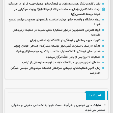
نقش کلیدی تشکل‌های مردم‌نهاد در فرهنگ‌سازی مصرف بهینه انرژی در هرمزگان
ارادت دانشگاهیان زنجان به ساحت دردانه اباعبدالله(ع)؛ روایت سوگواری در
هیئت ریحانه الحسین(ع)
پیوند دانشگاه و ولایت؛ حضور پرشور اساتید و دانشجویان هیدج در مراسم تشییع
شهدا
فریاد اعتراض دانشجویان در برابر استکبار؛ تجلی بصیرت در حمایت از نیروهای
مقاومت
تقویت جبهه رسانه‌ای و فرهنگی در دانشگاه آزاد اسلامی زنجان
کارگاه «از سفر تا سمن»، گامی برای توسعه مشارکت اجتماعی جوانان چابهار
فعالیت‌های فرهنگی دانشگاه‌ها باید متناسب با کمبود بودجه بازنگری شوند
انتخابات ۶۰ روز پس از پایان جنگ برگزار می‌شود
احتمال نامزدی هریس در انتخابات آینده با توجه به نارضایتی از ترامپ
زمان قانونی فعالیت‌های تبلیغاتی نامزدهای انتخابات میاندوره‌ای مجلس خبرگان
اعلام شد
نظر شما
نظرات حاوی توهین و هرگونه نسبت ناروا به اشخاص حقیقی و حقوقی
منتشر نمی‌شود.