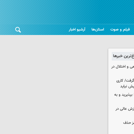
فیلم و صوت
استان‌ها
آرشیو اخبار
غ‌ترین خبرها
ی و اختلال در
 گرفت/ کاری
ش نیاید
بپذیرید و به
وزش عالی در
مز حذف