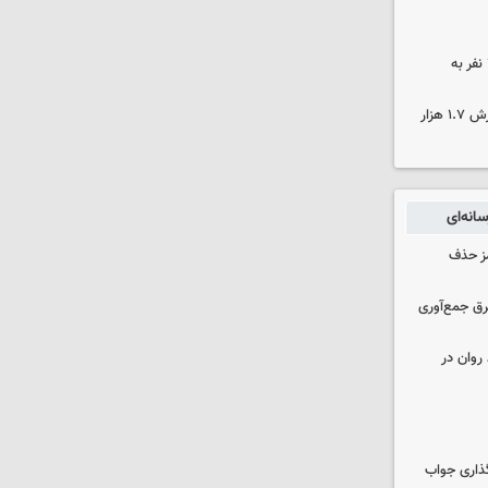
بنیاد برکت خوزستان بانی تشرف ۳۷۰ نفر به
کشف ۱۷۰۰ تن قیر احتکار شده به ارزش ۱.۷ هزار
انه‌ای
مز حذف
برق جمع‌آوری
روان در
گذاری جواب