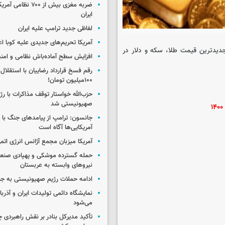
ضربه مغزی بیش از ۷۰۰ 
ایران
لفاظی جدید ترامپ علیه ایران
آمریکا تحریم‌های جدیدی علیه کوبا اع
 جدیدترین قیمت طلا، سکه و دلار در
افزایش سطح آماده‌باش نظامی و امنی
رقم فسخ قرارداد رضاییان با استقلال
۱۰۰میلیون تومان!
حزب‌الله خواستار توقف مذاکرات با رژ
صهیونیستی شد
جانسون: ترامپ از پیامدهای جنگ با ای
آمریکایی‌ها آگاه است
آمریکا میزبان مجمع آژانس انرژی اتم
حمله گسترده موشکی و پهپادی صنعا
نیروهای وابسته به عربستان
ادامه حملات رژیم صهیونیستی به جن
نمایشگاه دائمی تولیدات ایران و آذربای
می‌شود
تأکید مدیرکل بنادر بر نقش راهبردی چا