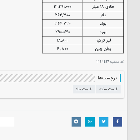
طلای ۱۸ عیار
۱۲.۲۹۱.۰۰۰
دلار
۲۶۲,۳۰۰
پوند
۳۴۴,۷۲۰
یورو
۲۹۰.۰۳۰
لیر ترکیه
۱۸,۸۰۰
یوآن چین
۴۱,۸۰۰
کد مطلب:
1134187
برچسب‌ها
قیمت سکه
قیمت طلا