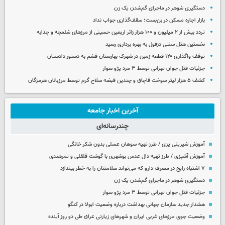
دستگیری شوهر در ماجرای گم‌شدن یک زن
بازار اجاره مسکن در بن‌بست؛ سقف‌گذاری جواب نداد
تردد بیش از ۲ میلیون و ۱۰۰ هزار زائر اربعین حسینی از مرزهای شلمچه و چذابه
نخستین هتل سنتی دزفول به بهره برداری رسید
توقف واگذاری ۱۲۰ قطعه زمین در شهرک بهارستان قشم به دستور دادستان
جزئیات قتل جوان تهرانی توسط ۳ مرد پژو سوار
کشف ۵ هزار لیتر سوخت قاچاق و چندین قبضه سلاح گرم توسط مرزبانان هرمزگان
آخرین اخبار جامعه
چندرسانه‌ای
آموزش شیرینی پزی / طرز تهیه سوهان عسلی بدون شکر خانگی
آموزش آشپزی / طرز تهیه دال عدس بوشهری با گوشت قلقلی و تمرهندی
۷ اشتباه رایج در مصرف دارو که می‌تواند سلامتتان را به خطر بیندازد
دستگیری شوهر در ماجرای گم‌شدن یک زن
جزئیات قتل جوان تهرانی توسط ۳ مرد پژو سوار
هشدار جدید سازمان جهانی بهداشت درباره وضعیت ابولا در کنگو
وضعیت جوی مرزهای غربی ایران و شهرهای زیارتی عراق طی دو روز آینده