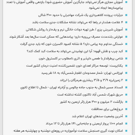
آموزش مجازی هرگز نمی‌تواند جایگزین آموزش حضوری شود/ بازدهی واقعی آموزش با تعدد
پیام‌رسان‌ها ایجاد نمی‌شود
جزئیات پرونده کلاهبرداری یک شرکت مهاجرتی با حدود ۳۰۰ شاکی
۴ علامت هشدار در پاها که می‌تواند نشانه مشکلات جدی سلامت باشد
آموزش شیرینی پزی / طرز تهیه دونات خانگی نرم و پف‌دار با روکش شکلاتی
عوارض بلندمدت مصرف بی‌رویه دارو؛ پیامدهایی که ممکن است سال‌ها بعد آشکار شوند
خستگی مداوم چه پیامی دارد؟ ۵ نشانه کمبود اکسیژن خون که باید جدی گرفت
کبد چرب و نقش قهوه؛ آیا این نوشیدنی می‌تواند به سلامت کبد کمک کند؟
شامی پرطرفدار با طعمی دلپذیر و اثری نامطلوب بر کلسترول خون
یکتاپرست: توسعه مراکز اهدای خون تضمین‌کننده امنیت درمان کشور است
اورژانس تهران: شمار مصدومان انفجار شمس‌آباد به ۱۸ نفر رسید
۲ زمین‌لرزه ۳/۹ و ۳/۵ ریشتری هرمزگان را لرزاند
انسداد مسیر شمال به جنوب جاده چالوس و آزادراه تهران - شمال تا اطلاع ثانوی
حریق شهرک شمس آباد تاکنون کشته نداشته است
بازگشت ۲ میلیون و ۳۰۰ هزار زائر اربعین به کشور
دروغ‌هایی برای محافظت
آخرین وضعیت سدهای تهران اعلام شد
انجام ۱۱۰۰ پرواز اربعینی و جابه‌جایی ۱۴۱ هزار زائر تا ۱۲ مرداد
امکان نوبت گیری «سنجش سلامت نوآموزان» در روزهای دوشنبه و چهارشنبه هر هفته