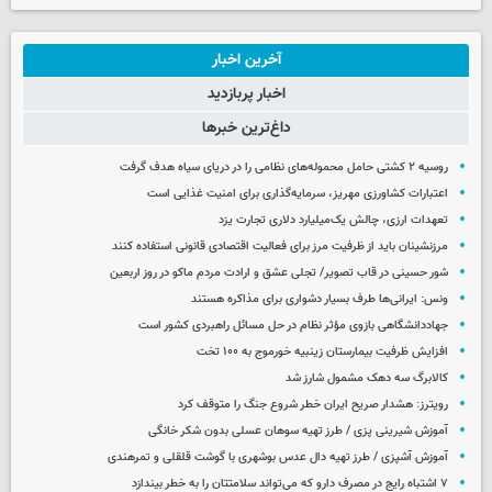
آخرین اخبار
اخبار پربازدید
داغ‌ترین خبرها
روسیه ۲ کشتی حامل محموله‌های نظامی را در دریای سیاه هدف گرفت
اعتبارات کشاورزی مهریز، سرمایه‌گذاری برای امنیت غذایی است
تعهدات ارزی، چالش یک‌میلیارد دلاری تجارت یزد
مرزنشینان باید از ظرفیت مرز برای فعالیت اقتصادی قانونی استفاده کنند
شور حسینی در قاب تصویر/ تجلی عشق و ارادت مردم ماکو در روز اربعین
ونس: ایرانی‌ها طرف بسیار دشواری برای مذاکره هستند
جهاددانشگاهی بازوی مؤثر نظام در حل مسائل راهبردی کشور است
افزایش ظرفیت بیمارستان زینبیه خورموج به ۱۰۰ تخت
کالابرگ سه دهک مشمول شارز شد
رویترز: هشدار صریح ایران خطر شروع جنگ را متوقف کرد
آموزش شیرینی پزی / طرز تهیه سوهان عسلی بدون شکر خانگی
آموزش آشپزی / طرز تهیه دال عدس بوشهری با گوشت قلقلی و تمرهندی
۷ اشتباه رایج در مصرف دارو که می‌تواند سلامتتان را به خطر بیندازد