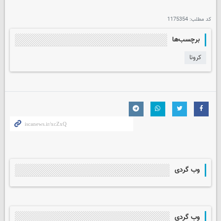
کد مطلب:
1175354
برچسب‌ها
کرونا
وب گردی
وب گردی