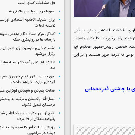
حل مشکلات کشور است
بیفوما در پرسپولیس ماندنی شد
ایران، شریک اتحادیه اقتصادی اوراسی
توسعه تجارت
اوری اطلاعات با انتشار پستی در یکی
آمادگی مرکز اسناد دفاع مقدس سپاه 
نوشت: راه برخورد با کارکنان متخلف
با رسانه‌ها در روایتگری جنگ
ست. شخص رییس‌جمهور محترم نیز
نشست خبری رئیس‌جمهور همزمان با ر
برگزار می‌شود
بومی به مردم عزیز هستند و در این
هشدار اطلاعاتی آمریکا: روسیه شاید ب
کند
یمن به عربستان: تمام جهان را هم 
فایده‌ای برایت نخواهد داشت
ای با چاشنی قدرت‌نمایی
حملات پهپادی و شهپادی اوکراین علی
انصارالله: پاکستان و ترکیه به پوششی
عربستان تبدیل نشوند
نتایج آزمون مدارس سمپاد اعلام شد/
پذیرفته‌شدگان از ۱۹ مرداد
ارزپاشی دولت آمریکا هم جواب نداد؛ 
دوباره در سراشیبی