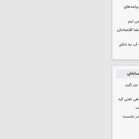
 پیامدهای
س تیم
ضا اقتصادتان
عت آب به ذخایر
انه‌ای
ین ژاپن
دهی نفتی کرد
ت
گ در نشست