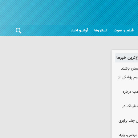
فیلم و صوت
استان‌ها
آرشیو اخبار
غ‌ترین خبرها
نسان باشند
لوم پزشکی از
مپ درباره
طرناک در
چند برابری
ردمی، پایه