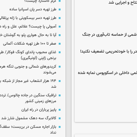
کرم کاستارد چیست؟
طرز تهیه دسر پان اسپانیا ساده
طرز تهیه دسر بیسکویتی با ژله پرتقال
آمبولی پا چیست؟ علائم، علل و راه د
ر هاشمی از حماسه تاب‌آوری در جنگ
آیا تا به حال هواری پلو به گوشتان 
صفر تا ۱۰۰ طرز تهیه شکلات آلمانی
در را با خودتحریمی تضعیف نکنید!
غذای محبوب پاندای کونگ فوکار/ طرز
برنجی ژاپنی (اونیگیری)
کریدورهای شمالی و جنوبی تنگه هر
علمی ایران بخاطر قطعی اینترنت/ ۴۷۰ نشریه علمی داخلی در اسکوپوس نمایه شده
می‌شوند
۱۹۴ هزار انشعاب غیر مجاز از شبکه 
شد
ترافیک سنگین در جاده چالوس/ تردد 
مرزهای زمینی کشور
پاییز پرباران در راه ایران
کالابرگ سه دهک مشمول شارز شد
بازار اجاره مسکن در بن‌بست؛ سقف‌
نداد