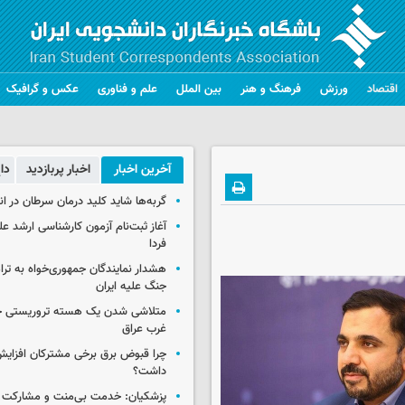
اقتصاد
ورزش
فرهنگ و هنر
بین الملل
علم و فناوری
عکس و گرافیک
آخرین اخبار
اخبار پربازدید
دا
گربه‌ها شاید کلید درمان سرطان در ا
آغاز ثبت‌نام‌ آزمون کارشناسی ارشد ع
فردا
هشدار نمایندگان جمهوری‌خواه به ترا
جنگ علیه ایران
متلاشی شدن یک هسته تروریستی خ
غرب عراق
چرا قبوض برق برخی مشترکان افزایش 
داشت؟
پزشکیان: خدمت بی‌منت و مشارکت م