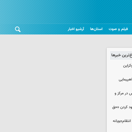
فیلم و صوت
استان‌ها
آرشیو اخبار
غ‌ترین خبرها
کراین
اهپیمایی
ض در مرکز و
دود کردن «حق
تقام‌جویانه