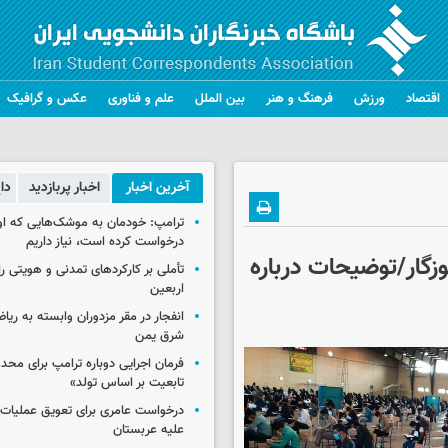
اقتصاد
ورزش
فرهنگ و هنر
بین الملل
علم و فناوری
عکس و گرافیک
آخرین اخبار
اخبار پربازدید
دا
ترامپ: خودمان به موشک‌هایی که او
درخواست کرده است، نیاز داریم
زگار/توضیحات درباره
تأملی بر کارکردهای تمدنی و هویتی ر
اربعین
انفجار در مقر مزدوران وابسته به ریا
شرق یمن
فرمان اجرایی دوباره ترامپ برای مح
تابعیت بر اساس تولد»
درخواست عامری برای تعویق عملیات ان
علیه عربستان