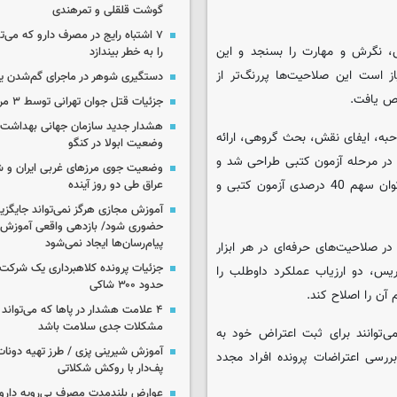
گوشت قلقلی و تمرهندی
۷ اشتباه رایج در مصرف دارو که می‌ت
، نگرش و مهارت را بسنجد و این
را به خطر بیندازد
ز است این صلاحیت‌ها پررنگ‌تر از
دستگیری شوهر در ماجرای گم‌شدن ی
جزئیات قتل جوان تهرانی توسط ۳ مرد پژو سوار
هشدار جدید سازمان جهانی بهداشت د
ی استخدامی وزارت آموزش و پرورش، 5 ابزار مصاحبه، ایفای نقش، بحث گروهی، ارائه
وضعیت ابولا در کنگو
در مرحله آزمون کتبی طراحی شد و
وضعیت جوی مرزهای غربی ایران و شه
تمام این موارد در دفترچه آزمون استخدامی مطرح شده بود و الا نمی‌توان سهم 40 درصدی آزمون کتبی و
عراق طی دو روز آینده
آموزش مجازی هرگز نمی‌تواند جایگز
حضوری شود/ بازدهی واقعی آموزش ب
پیام‌رسان‌ها ایجاد نمی‌شود
در صلاحیت‌های حرفه‌ای در هر ابزار
جزئیات پرونده کلاهبرداری یک شرکت 
یس، دو ارزیاب عملکرد داوطلب را
حدود ۳۰۰ شاکی
آن را اصلاح کند.
۴ علامت هشدار در پاها که می‌تواند 
مشکلات جدی سلامت باشد
ی‌توانند برای ثبت اعتراض خود به
آموزش شیرینی پزی / طرز تهیه دونات
مراجعه کنند، در مرحله بررسی اعتراضات پرونده افراد مجدد
پف‌دار با روکش شکلاتی
عوارض بلندمدت مصرف بی‌رویه دارو؛