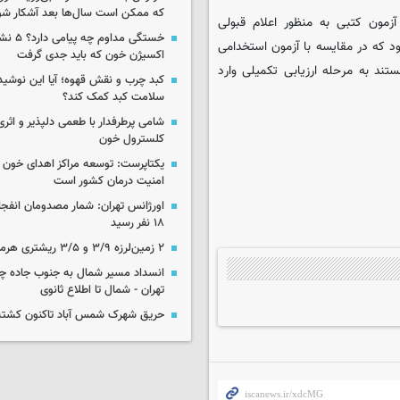
که ممکن است سال‌ها بعد آشکار شو
مون کتبی به منظور اعلام قبولی
خستگی مداوم
فر اول ملاک بود که در مقایسه با آزمون استخدامی
اکسیژن خون که باید جدی گرفت
ند به مرحله ارزیابی تکمیلی وارد
کبد چرب و نقش قهوه؛ آیا این نوشیدن
سلامت کبد کمک کند؟
شامی پرطرفدار با طعمی دلپذیر و اثری
کلسترول خون
یکتاپرست: توسعه مراکز اهدای خون 
امنیت درمان کشور است
اورژانس تهران: شمار مصدومان انفجا
۱۸ نفر رسید
۲ زمین‌لرزه ۳/۹ و ۳/۵ ریشتری هرمزگان را لرزاند
انسداد مسیر شمال به جنوب جاده چال
تهران - شمال تا اطلاع ثانوی
حریق شهرک شمس آباد تاکنون کشته