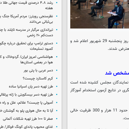
رشد ۴.۸ درصدی قیمت جهانی طلا 
هفته
نظرسنجی رویترز: مردم آمریکا جنگ با 
بی‌ثباتی می‌دانند
تیراندازی مرگبار در مدرسه‌ تایلند با 
دست‌کم ۲۰ زخمی
به گزارش گروه اجتماعی ایسکانیوز، نتایج نهایی آزمون استخدام آموزگار روز پنجشنبه 29 شهریور اعلام شد و
دستور ترامپ برای تحقیق درباره چگو
معترض شدند.
کمبود تسلیحات
هواشناسی امروز ایران/ گردوخاک و
هوا در بعضی استان‌ها
دسر عربی با پتی بور
دی مشخص شد
کرم کاستارد چیست؟
به نمایندگان مجلس کشیده شده است
طرز تهیه دسر پان اسپانیا ساده
ری در نتایج آزمون استخدام آموزگار
طرز تهیه دسر بیسکویتی با ژله پرتقال
آمبولی پا چیست؟ علائم، علل و راه د
در آزمون آموزگاری قرار بر جذب 28 هزار معلم در دوره ابتدایی بود اما حدود 11 هزار و 300 ظرفیت خالی
آیا تا به حال هواری پلو به گوشتان 
صفر تا ۱۰۰ طرز تهیه شکلات آلمانی
غذای محبوب پاندای کونگ فوکار/ طرز