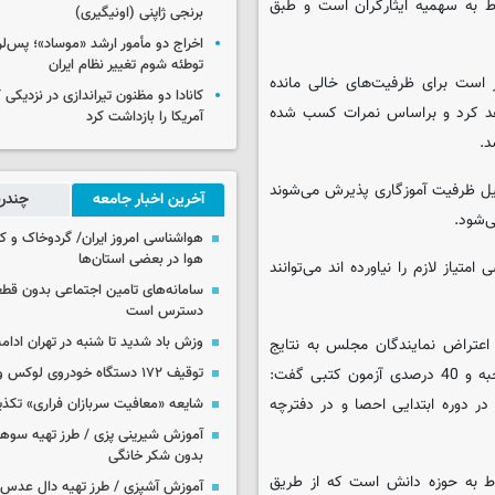
 به سهمیه‌ ایثارگران است و طبق
برنجی ژاپنی (اونیگیری)
اخراج دو مأمور ارشد «موساد»؛ پس‌
توطئه شوم تغییر نظام ایران
ر است برای ظرفیت‌های خالی مانده
کانادا دو مظنون تیراندازی در نزدیکی
هد کرد و براساس نمرات کسب شده
آمریکا را بازداشت کرد
د.
 هزار و 780 نفر در مرحله تکمیل ظرفیت آموزگاری پذیرش می‌شوند
آخرین اخبار جامعه
چندرس
‌شود.
هواشناسی امروز ایران/ گردوخاک و
هوا در بعضی استان‌ها
یاز لازم را نیاورده اند می‌توانند
سامانه‌های تامین اجتماعی بدون قطع
دسترس است
وزش باد شدید تا شنبه در تهران ادامه
اعتراض نمایندگان مجلس به نتایج
نهایی آزمون آموزگاری و درخواست جابه جایی سهم 60 درصدی مصاحبه و 40 درصدی آزمون کتبی گفت:
توقیف ۱۷۲ دستگاه خودروی لوکس و آپارتمان
 دوره ابتدایی احصا و در دفترچه
شایعه «معافیت سربازان فراری» تکذ
آموزش شیرینی پزی / طرز تهیه سوه
بدون شکر خانگی
ایی مربوط به حوزه دانش است که از طریق
آموزش آشپزی / طرز تهیه دال عدس 