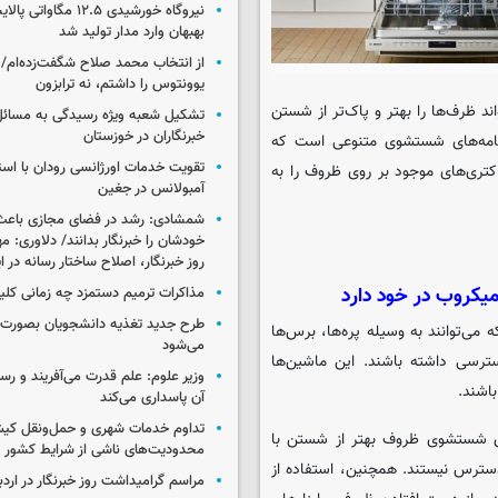
نیروگاه خورشیدی ۱۲.۵ مگا
بهبهان وارد مدار تولید شد
از انتخاب محمد صلاح شگفت‌زده‌ام/ ان
یوونتوس را داشتم، نه ترابزون
د ظرف‌ها را بهتر و پاک‌تر از شستن
تشکیل شعبه ویژه رسیدگی به مسائ
خبرنگاران در خوزستان
نامه‌های شستشوی متنوعی است که
تقویت خدمات اورژانسی رودان با است
باکتری‌های موجود بر روی ظروف را به
آمبولانس در جغین
شمشادی: رشد در فضای مجازی باعث
خودشان را خبرنگار بدانند/ دلاوری: م
روز خبرنگار، اصلاح ساختار رسانه در 
مذاکرات ترمیم دستمزد چه زمانی کلی
طرح جدید تغذیه دانشجویان بصورت مر
توانند به وسیله پره‌ها، برس‌ها
می‌شود
سترسی داشته باشند. این ماشین‌ها
وزیر علوم: علم قدرت می‌آفریند و رس
اشند.
آن پاسداری می‌کند
تداوم خدمات شهری و حمل‌ونقل کیش
ای شستشوی ظروف بهتر از شستن با
محدودیت‌های ناشی از شرایط کشور
سترس نیستند. همچنین، استفاده از
مراسم گرامیداشت روز خبرنگار در اردب