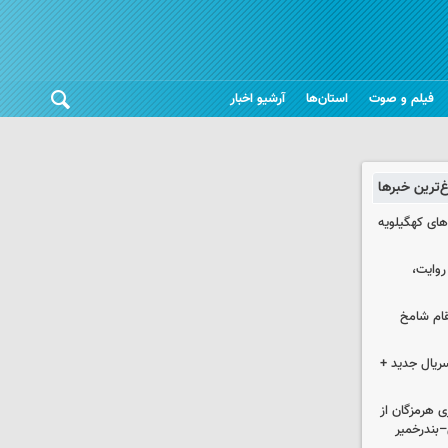
فیلم و صوت
استان‌ها
آرشیو اخبار
غ‌ترین خبرها
های کهگیلویه
 روایت،
قام شامخ
سریال جدید +
ی هرمزگان از
–بندرخمیر