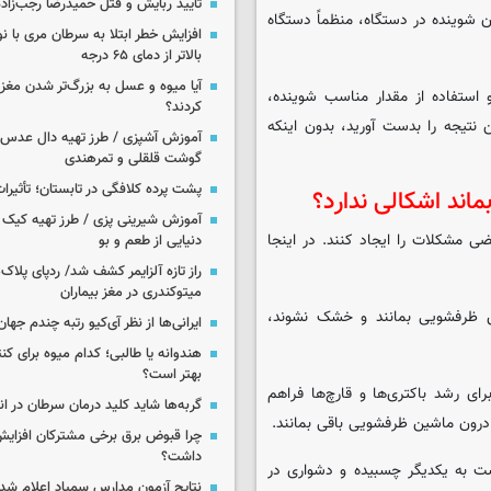
تأیید ربایش و قتل حمیدرضا رجب‌زاده
دن شوینده در دستگاه، منظماً دستگاه
افزایش خطر ابتلا به سرطان مری با 
بالاتر از دمای ۶۵ درجه
آیا میوه و عسل به بزرگ‌تر شدن مغز
 استفاده از مقدار مناسب شوینده،
کردند؟
 نتیجه را بدست آورید، بدون اینکه
آموزش آشپزی / طرز تهیه دال عدس 
گوشت قلقلی و تمرهندی
پشت پرده کلافگی در تابستان؛ تأثیرات
ند اشکالی ندارد؟
آموزش شیرینی پزی / طرز تهیه کیک بر
مشکلات را ایجاد کنند. در اینجا
دنیایی از طعم و بو
راز تازه آلزایمر کشف شد/ ردپای پلاک‌
میتوکندری در مغز بیماران
 ظرفشویی بمانند و خشک نشوند،
ایرانی‌ها از نظر آی‌کیو رتبه چندم جهان 
هندوانه یا طالبی؛ کدام‌ میوه برای ک
بهتر است؟
رشد باکتری‌ها و قارچ‌ها فراهم
گربه‌ها شاید کلید درمان سرطان در ا
رون ماشین ظرفشویی باقی بمانند.
چرا قبوض برق برخی مشترکان افزایش 
داشت؟
 به یکدیگر چسبیده و دشواری در
نتایج آزمون مدارس سمپاد اعلام شد/