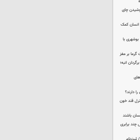
نوشیدن چای
 انسان کمک
بوشهری با
 گرما بر مغز
گردان انبه؛
های
را دارند؟
نترل قند خون
نسان باشند
چند برابری
 ثبت‌نام