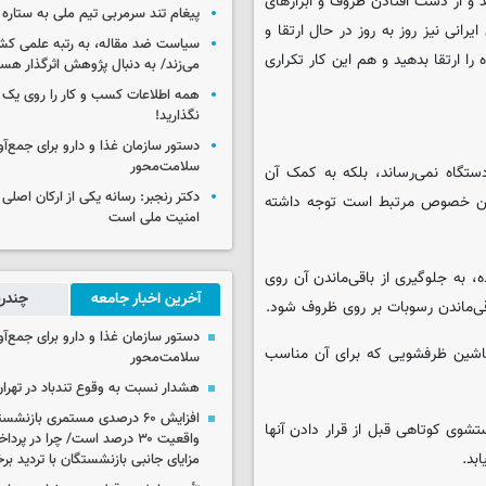
 و از دست افتادن ظروف و ابزارهای
پیغام تند سرمربی تیم ملی به ستاره 
انی نیز روز به روز در حال ارتقا و
سیاست ضد مقاله، به رتبه علمی کش
 ارتقا بدهید و هم این کار تکراری
می‌زند/ به دنبال پژوهش اثرگذار هس
همه اطلاعات کسب‌ و کار را روی ی
نگذارید!
سلامت‌محور
تگاه نمی‌رساند، بلکه به کمک آن
دکتر رنجبر: رسانه یکی از ارکان اصلی
 این خصوص مرتبط است توجه داشته
امنیت ملی است
، به جلوگیری از باقی‌ماندن آن روی
آخرین اخبار جامعه
چندرس
ی‌ماندن رسوبات بر روی ظروف شود.
اشین ظرفشویی که برای آن مناسب
سلامت‌محور
هشدار نسبت به وقوع تندباد در تهرا
افزایش ۶۰ درصدی مستمری‌ بازنش
ی کوتاهی قبل از قرار دادن آنها
واقعیت ۳۰ درصد است/ چرا در پ
بد.
مزایای جانبی بازنشستگان با تردید بر