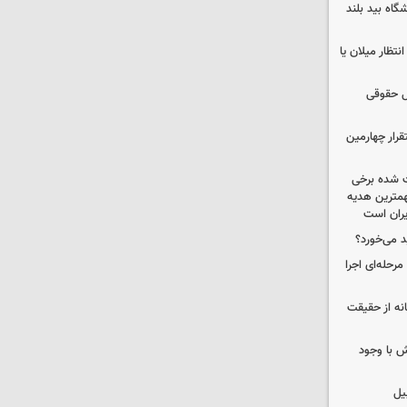
واتی پالایشگاه بید بلند
تظار میلان یا
ل حقوقی
قرار چهارمین
 شده برخی
همترین هدیه‌
ایران است
د می‌خورد؟
حله‌ای اجرا
انه از حقیقت
 با وجود
یل