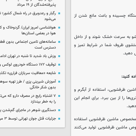
پذیرفته‌شدگان از ۱۹ مرداد
رگبار و رعدوبرق در راه شمال کشور؛ ت
گاه چسبیده و باعث مانع شدن از
می‌شود
هواشناسی امروز ایران/ گردوخاک و
هوا در بعضی استان‌ها
تشو به سرعت خشک شوند و از داخل
سامانه‌های تامین اجتماعی بدون قطع
شوی ظروف شما در شرایط تمیز و
دسترس است
 دهید.
وزش باد شدید تا شنبه در تهران ادامه
توقیف ۱۷۲ دستگاه خودروی لوکس و آپارتمان
شایعه «معافیت سربازان فراری» تکذ
ه کنید:
آموزش شیرینی پزی / طرز تهیه سوه
بدون شکر خانگی
ین ظرفشویی، استفاده از آبگرم و
۷ اشتباه رایج در مصرف دارو که می‌ت
ی‌ها را از بین ببرد. برای انجام این
را به خطر بیندازد
هید.
دستگیری شوهر در ماجرای گم‌شدن ی
ده مخصوص ماشین ظرفشویی استفاده
جزئیات قتل جوان تهرانی توسط ۳ مرد پژو سوار
وص ماشین ظرفشویی تولید می‌کنند