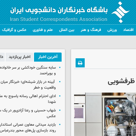
اقتصاد
ورزش
فرهنگ و هنر
بین الملل
علم و فناوری
عکس و گرافیک
آخرین اخبار
اخبار پربازدید
دا
سایه سنگین خودکشی بر سر خانواده‌
و بویراحمد
ی ظرفشویی
آیینه در بازار شیشه‌ای؛ خبرنگار میان
واقعیت و خطر
ادای احترام اهالی رسانه یاسوج به م
شهدا
شهاب حسینی و رعنا آزادی‌ور در یک 
عکس
بازدید میدانی معاون عمرانی استاندار
روند بازسازی پل‌های محور بندرعباس