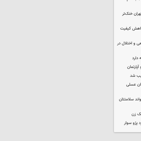
هران خنک‌تر
 کاهش کیفیت
ی و اختلال در
 دارد
یب شد
ان عسلی
واند سلامتتان
ک زن